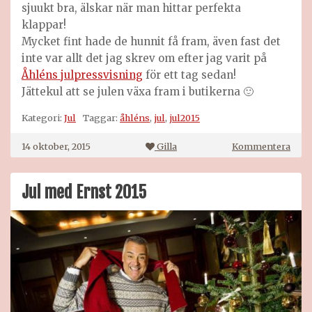
sjuukt bra, älskar när man hittar perfekta
klappar!
Mycket fint hade de hunnit få fram, även fast det
inte var allt det jag skrev om efter jag varit på
Åhléns julpressvisning
för ett tag sedan!
Jättekul att se julen växa fram i butikerna 🙂
Kategori:
Jul
Taggar:
åhléns
,
jul
,
jul2015
på
14 oktober, 2015
Gilla
Kommentera
Julen
växe
fram
Jul med Ernst 2015
på
Åhlé