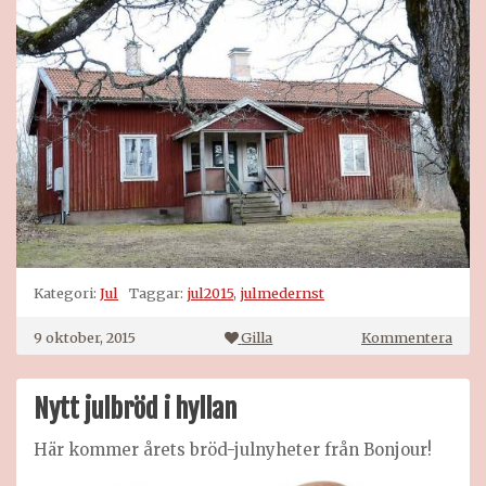
Kategori:
Jul
Taggar:
jul2015
,
julmedernst
på
9 oktober, 2015
Gilla
Kommentera
Jul
med
Erns
Nytt julbröd i hyllan
2015
Här kommer årets bröd-julnyheter från Bonjour!