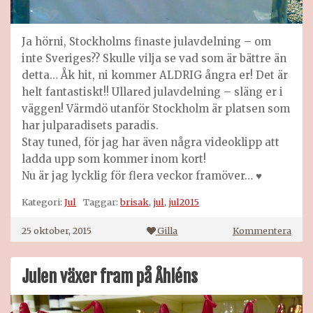
Ja hörni, Stockholms finaste julavdelning – om
inte Sveriges?? Skulle vilja se vad som är bättre än
detta… Åk hit, ni kommer ALDRIG ångra er! Det är
helt fantastiskt!! Ullared julavdelning – släng er i
väggen! Värmdö utanför Stockholm är platsen som
har julparadisets paradis.
Stay tuned, för jag har även några videoklipp att
ladda upp som kommer inom kort!
Nu är jag lycklig för flera veckor framöver… ♥
Kategori:
Jul
Taggar:
brisak
,
jul
,
jul2015
på
25 oktober, 2015
Gilla
Kommentera
Bris
Jul
2015 
Julen växer fram på Åhléns