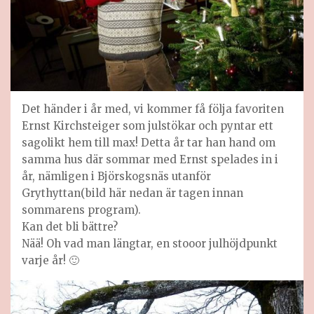
Det händer i år med, vi kommer få följa favoriten
Ernst Kirchsteiger som julstökar och pyntar ett
sagolikt hem till max! Detta år tar han hand om
samma hus där sommar med Ernst spelades in i
år, nämligen i Björskogsnäs utanför
Grythyttan(bild här nedan är tagen innan
sommarens program).
Kan det bli bättre?
Nää! Oh vad man längtar, en stooor julhöjdpunkt
varje år! 🙂