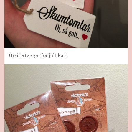
Ursöta taggar för julfikat..!