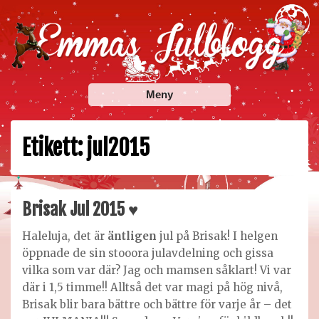
Skip
to
content
Emmas Julblogg
Julbloggar om julnyheter, julklappstips, julkalendrar,
Meny
adventskalendrar , julpyssel och julrecept!
Etikett:
jul2015
Brisak Jul 2015 ♥
Haleluja, det är
äntligen
jul på Brisak! I helgen
öppnade de sin stooora julavdelning och gissa
vilka som var där? Jag och mamsen såklart! Vi var
där i 1,5 timme!! Alltså det var magi på hög nivå,
Brisak blir bara bättre och bättre för varje år – det