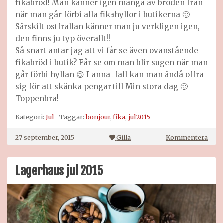
fikabröd! Man känner igen många av bröden från
när man går förbi alla fikahyllor i butikerna 🙂
Särskilt ostfrallan känner man ju verkligen igen,
den finns ju typ överallt!!
Så snart antar jag att vi får se även ovanstående
fikabröd i butik? Får se om man blir sugen när man
går förbi hyllan 😉 I annat fall kan man ändå offra
sig för att skänka pengar till Min stora dag 🙂
Toppenbra!
Kategori:
Jul
Taggar:
bonjour
,
fika
,
jul2015
på
27 september, 2015
Gilla
Kommentera
Nytt
julb
i
Lagerhaus jul 2015
hyll