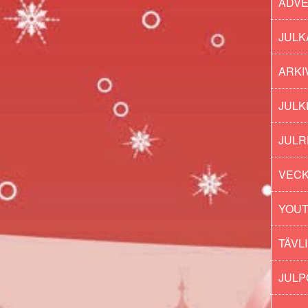
ADV
JULK
ARKI
JULK
JULR
VECK
YOU
TÄVL
JUL