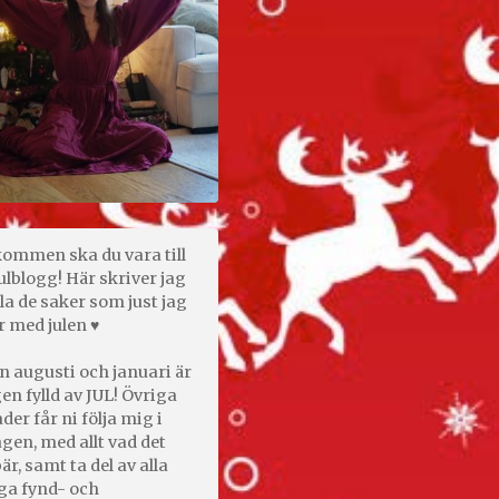
kommen ska du vara till
ulblogg! Här skriver jag
la de saker som just jag
r med julen ♥
n augusti och januari är
en fylld av JUL! Övriga
er får ni följa mig i
gen, med allt vad det
är, samt ta del av alla
ga fynd- och