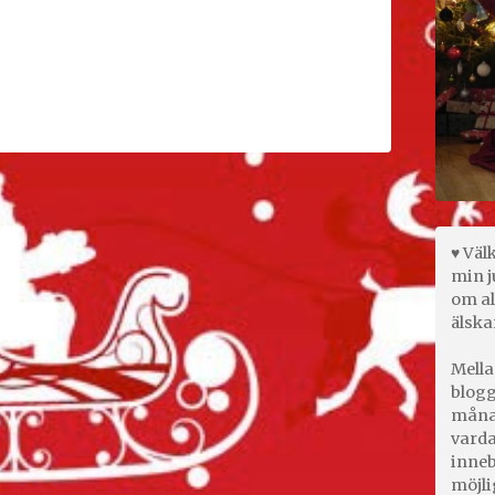
♥ Väl
min j
om al
älska
Mella
blogg
månad
varda
inneb
möjli