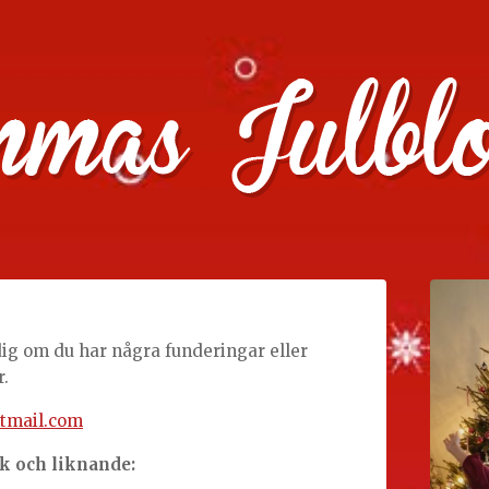
julklappstips, julkalendrar, adventskalendrar , julpyssel oc
dig om du har några funderingar eller
.
tmail.com
ck och liknande: