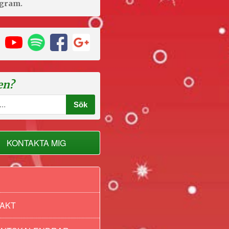
agram.
en?
KONTAKTA MIG
AKT