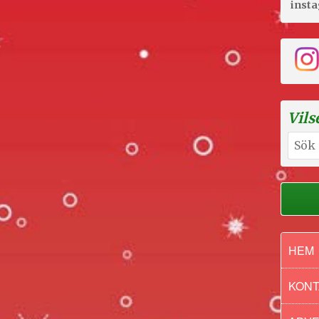
inst
Vils
Sök
efter:
HEM
KONT