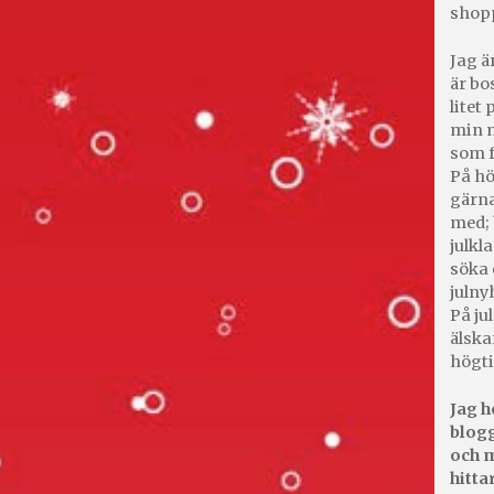
shop
Jag ä
är bo
litet
min m
som f
På hö
gärna
med; 
julkl
söka 
julny
På jul
älska
högti
Jag h
blogg
och m
hitta