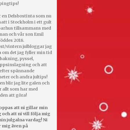
pingtips!
r en Delsbostinta som nu
satt i Stockholm i ett gult
 parhus tillsammans med
an och vår son Emil
öddes 2018.
st/vintern julbloggar jag
 om det jag fyller min tid
bakning, pyssel,
appsinslagning och att
efter spännande
heter och andra jultips!
en blir jag lite galen och
r allt som har med
den att göra!
oppas att ni gillar min
 och att ni vill följa mig
in julgalna vardag! Ni
r mig även på