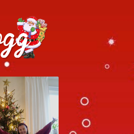
h julrecept!