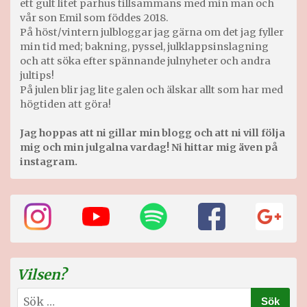
ett gult litet parhus tillsammans med min man och
vår son Emil som föddes 2018.
På höst/vintern julbloggar jag gärna om det jag fyller
min tid med; bakning, pyssel, julklappsinslagning
och att söka efter spännande julnyheter och andra
jultips!
På julen blir jag lite galen och älskar allt som har med
högtiden att göra!
Jag hoppas att ni gillar min blogg och att ni vill följa
mig och min julgalna vardag! Ni hittar mig även på
instagram.
Vilsen?
Sök