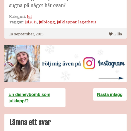
sugna på något här ovan?
Kategori:
Jul
Taggar:
jul2015
,
julblogg
,
julklappar
,
lagerhaus
18 september, 2015
Gilla
Inläggsnavigering
En disneybomb som
Nästa inlägg
julklapp!?
Lämna ett svar