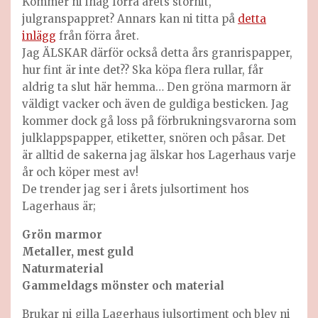
Kommer ni ihåg förra årets storhit,
julgranspappret? Annars kan ni titta på
detta
inlägg
från förra året.
Jag ÄLSKAR därför också detta års granrispapper,
hur fint är inte det?? Ska köpa flera rullar, får
aldrig ta slut här hemma… Den gröna marmorn är
väldigt vacker och även de guldiga besticken. Jag
kommer dock gå loss på förbrukningsvarorna som
julklappspapper, etiketter, snören och påsar. Det
är alltid de sakerna jag älskar hos Lagerhaus varje
år och köper mest av!
De trender jag ser i årets julsortiment hos
Lagerhaus är;
Grön marmor
Metaller, mest guld
Naturmaterial
Gammeldags mönster och material
Brukar ni gilla Lagerhaus julsortiment och blev ni