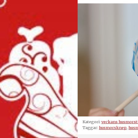
Kategori:
veckans husmorst
Taggar:
husmorsknep
,
husm