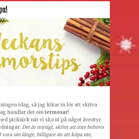
husmorstips!
ps!
ylningen idag, så jag kikar in för att skriva
dag handlar det om
termosar
!
 med picknick när vi ska ut på något äventyr.
ledningar:
Det är mysigt, skönt att inte behöva
ara ute länge, billigare än att köpa ute,