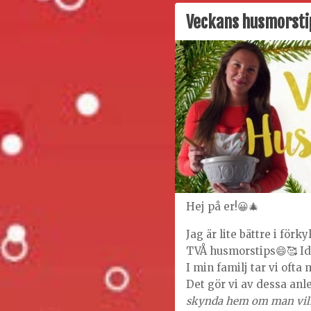
Veckans husmorsti
Hej på er!😀🎄
Jag är lite bättre i förk
TVÅ husmorstips😄🥰 I
I min familj tar vi ofta
Det gör vi av dessa an
skynda hem om man vill v