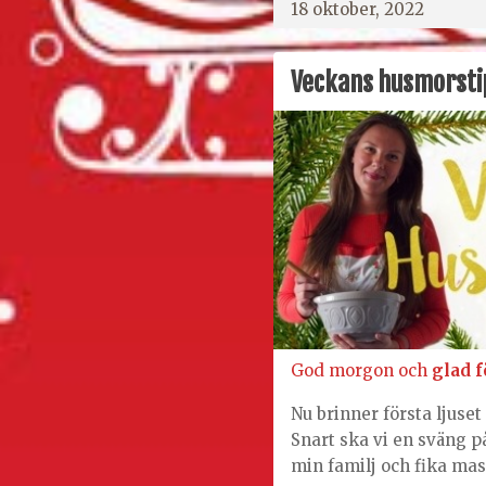
18 oktober, 2022
Veckans husmorsti
God morgon och
glad f
Nu brinner första ljuse
Snart ska vi en sväng 
min familj och fika mas