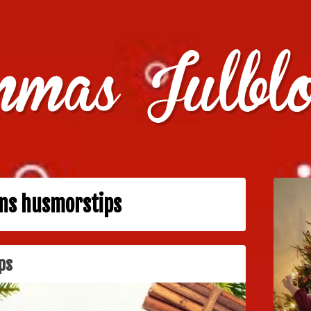
julklappstips, julkalendrar, adventskalendrar , julpyssel oc
ns husmorstips
ps