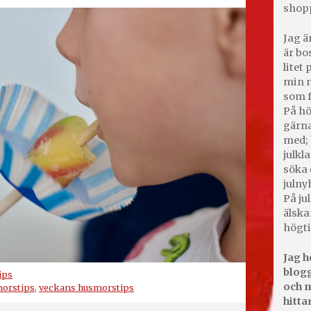
shop
Jag ä
är bo
litet
min m
som f
På hö
gärna
med; 
julkl
söka 
julny
På jul
älska
högti
Jag h
blogg
ips
och m
orstips
,
veckans husmorstips
hitta