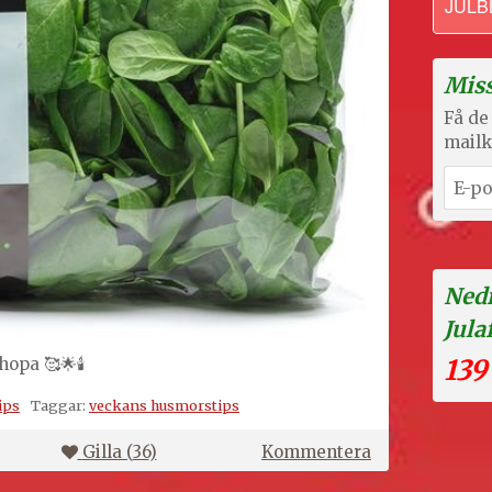
JULB
Miss
Få de 
mailk
Nedr
Jula
139
hopa 🥰🌟🕯
ips
Taggar:
veckans husmorstips
på
Gilla (
36
)
Kommentera
Veckans