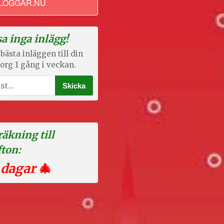
LOGGAR.NU
a inga inlägg!
bästa inläggen till din
org 1 gång i veckan.
äkning till
fton:
 dagar
🎄