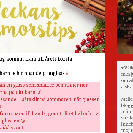
ag kommit fram till
årets första
♥ Väl
 barn och rinnande pinnglass
🍦
min j
om al
än en glass som smälter och rinner ner
älska
rna på ditt barn…?
ressande – särskilt på sommaren, när glassen
Mella
blogg

månad
sform
nära till hands, gör ett litet hål och trä
varda
 glassen 😀
inneb
sååå skönt!
möjli