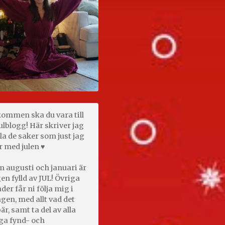
kommen ska du vara till
ulblogg! Här skriver jag
la de saker som just jag
r med julen ♥
n augusti och januari är
en fylld av JUL! Övriga
er får ni följa mig i
gen, med allt vad det
är, samt ta del av alla
ga fynd- och