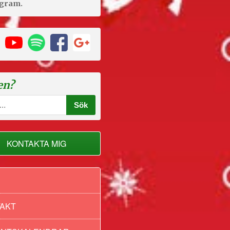
agram.
en?
KONTAKTA MIG
AKT