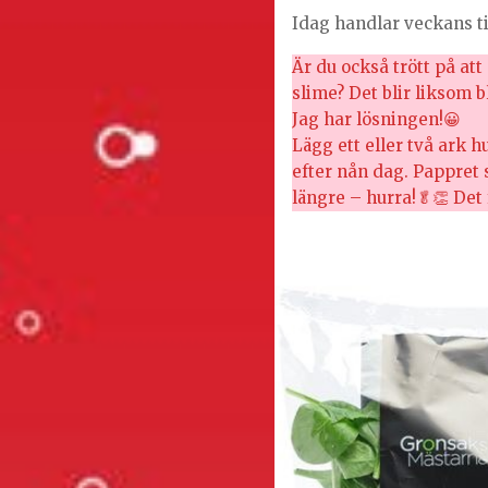
Idag handlar veckans ti
Är du också trött på att
slime? Det blir liksom bl
Jag har lösningen!😀
Lägg ett eller två ark 
efter nån dag. Pappret 
längre – hurra!🥬👏 Det