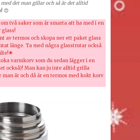
med det man gillar och så är det alltid
s
! 😍
r om två saker som är smarta att ha med i en
 glass!
ant av termos och skopa ner ett paket glass
ntat länge. Ta med några glasstrutar också
lte!🌟
 koka varmkorv som du sedan lägger i en
t också)! Man kan ju inte alltid grilla
r man är och då är en termos med kokt korv