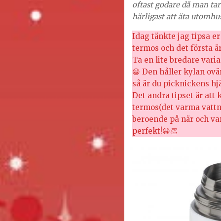
oftast godare då man tar 
härligast att äta utomhu
Idag tänkte jag tipsa e
termos och det första är
Ta en lite bredare vari
😀 Den håller kylan ovä
så är du picknickens hjä
Det andra tipset är att
termos(det varma vattne
beroende på när och va
perfekt!😀👏