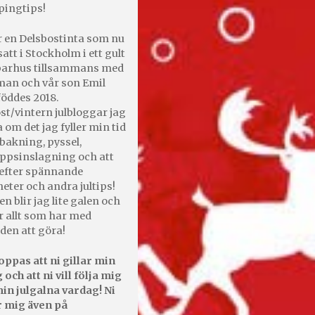
pingtips!
r en Delsbostinta som nu
satt i Stockholm i ett gult
 parhus tillsammans med
an och vår son Emil
öddes 2018.
st/vintern julbloggar jag
 om det jag fyller min tid
bakning, pyssel,
appsinslagning och att
efter spännande
heter och andra jultips!
en blir jag lite galen och
r allt som har med
den att göra!
oppas att ni gillar min
 och att ni vill följa mig
in julgalna vardag! Ni
r mig även på