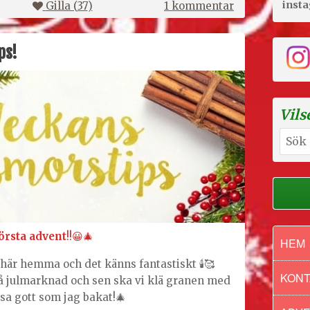
inst
till
Gilla (
37
)
1 kommentar
Veckans
husmorstips
ps!
Vils
Sök
efter:
örsta advent
!!😀🎄
HEM
t här hemma och det känns fantastiskt 🕯🥰
KONT
på julmarknad och sen ska vi klä granen med
sa gott som jag bakat!🎄