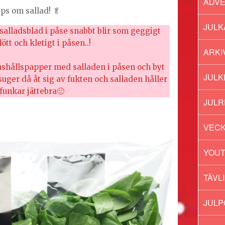
ADV
ps om sallad! 🥬
JULK
 salladsblad i påse snabbt blir som geggigt
ött och kletigt i påsen..!
ARKI
hushållspapper med salladen i påsen och byt
JULK
suger då åt sig av fukten och salladen håller
 funkar jättebra🙂
JULR
VECK
YOU
TÄVL
JUL