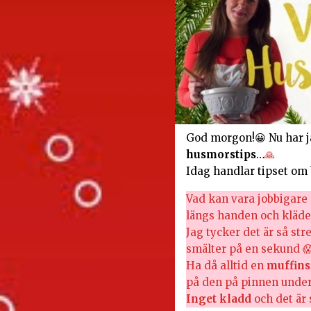
God morgon!😀 Nu har j
husmorstips
…
🙏
Idag handlar tipset om
Vad kan vara jobbigare 
längs handen och kläde
Jag tycker det är så st
smälter på en sekund 
Ha då alltid en
muffin
på den på pinnen under
Inget kladd
och det är 