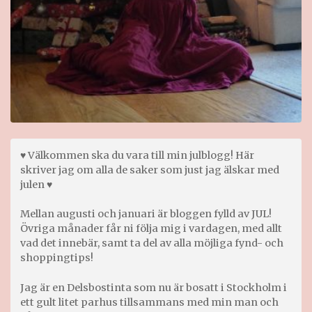
♥ Välkommen ska du vara till min julblogg! Här
skriver jag om alla de saker som just jag älskar med
julen ♥
Mellan augusti och januari är bloggen fylld av JUL!
Övriga månader får ni följa mig i vardagen, med allt
vad det innebär, samt ta del av alla möjliga fynd- och
shoppingtips!
Jag är en Delsbostinta som nu är bosatt i Stockholm i
ett gult litet parhus tillsammans med min man och