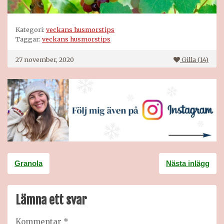
Kategori:
veckans husmorstips
Taggar:
veckans husmorstips
27 november, 2020
Gilla (
14
)
Inläggsnavigering
Granola
Nästa inlägg
Lämna ett svar
Kommentar
*