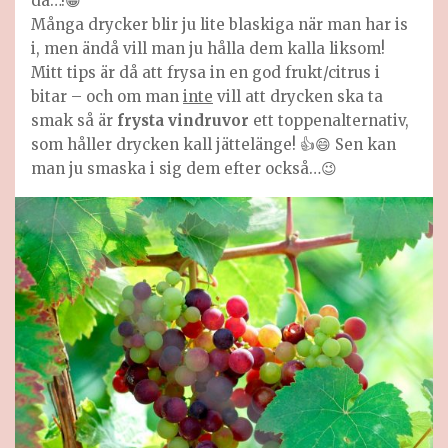
då…!😀
Många drycker blir ju lite blaskiga när man har is
i, men ändå vill man ju hålla dem kalla liksom!
Mitt tips är då att frysa in en god frukt/citrus i
bitar – och om man
inte
vill att drycken ska ta
smak så är
frysta vindruvor
ett toppenalternativ,
som håller drycken kall jättelänge! 👍😄 Sen kan
man ju smaska i sig dem efter också…😉