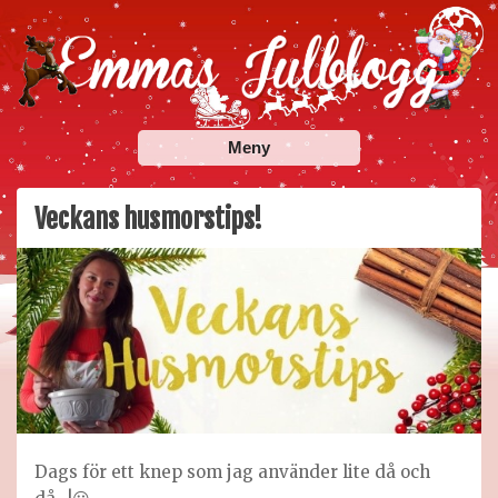
Skip
to
content
Emmas Julblogg
Julbloggar om julnyheter, julklappstips, julkalendrar,
Meny
adventskalendrar , julpyssel och julrecept!
Veckans husmorstips!
Dags för ett knep som jag använder lite då och