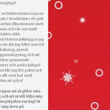
pingtips!
r en Delsbostinta som nu
satt i Stockholm i ett gult
 parhus tillsammans med
an och vår son Emil
öddes 2018.
st/vintern julbloggar jag
 om det jag fyller min tid
bakning, pyssel,
appsinslagning och att
efter spännande
heter och andra jultips!
en blir jag lite galen och
r allt som har med
den att göra!
oppas att ni gillar min
 och att ni vill följa mig
in julgalna vardag! Ni
r mig även på