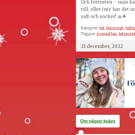
Och förresten – man k
vill, eller inte har det
salt och socker! 🙏🌟
Kategori:
Jul
,
Julrecept
,
Julti
Taggar:
gravad lax
,
julrecep
23 december, 2022
Inläggsnavigering
Om någon kvävs