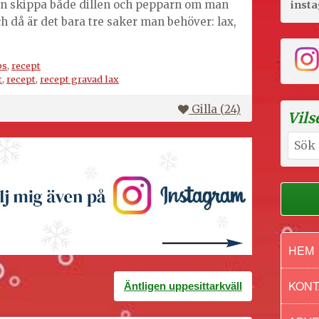
an skippa både dillen och pepparn om man
inst
 och då är det bara tre saker man behöver: lax,
ps
,
recept
t
,
recept
,
recept gravad lax
Gilla (
24
)
Vils
Sök
efter:
HEM
KONT
Äntligen uppesittarkväll