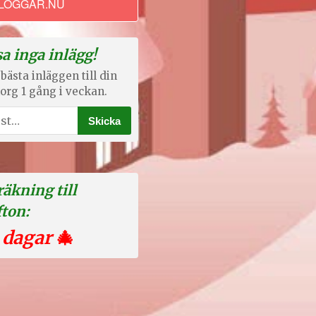
LOGGAR.NU
a inga inlägg!
bästa inläggen till din
org 1 gång i veckan.
äkning till
fton:
 dagar
🎄