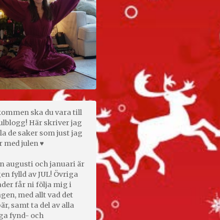
kommen ska du vara till
ulblogg! Här skriver jag
la de saker som just jag
r med julen ♥
n augusti och januari är
en fylld av JUL! Övriga
er får ni följa mig i
gen, med allt vad det
är, samt ta del av alla
ga fynd- och