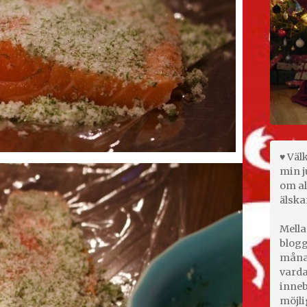
♥ Väl
min j
om al
älska
Mella
blogg
månad
varda
inneb
möjli