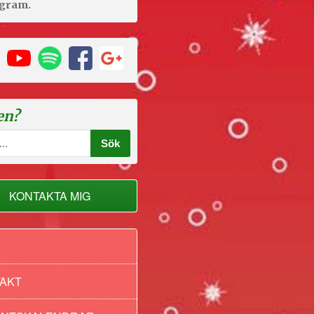
agram.
en?
KONTAKTA MIG
AKT