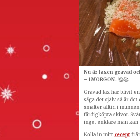
Nu är laxen gravad och
–
IMORGON
..!😱🥰
Gravad lax har blivit en
säga det själv så är de
smälter alltid i munnen
färdigköpta skivor. Svår
inget enklare man kan 
Kolla in mitt
recept
från