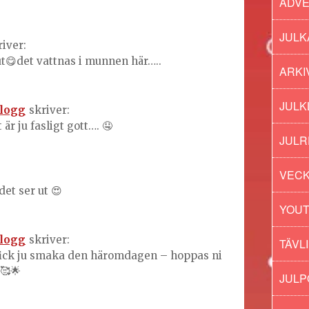
ADV
JULK
river:
ut😋det vattnas i munnen här…..
ARKI
JULK
logg
skriver:
 är ju fasligt gott…. 🤤
JULR
VECK
et ser ut 😍
YOU
logg
skriver:
TÄVL
fick ju smaka den häromdagen – hoppas ni
🥰🌟
JUL