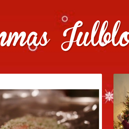
julklappstips, julkalendrar, adventskalendrar , julpyssel oc