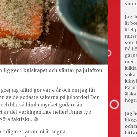
shop
Jag ä
är bo
litet
min m
som f
På hö
gärna
med; 
julkl
 ligger i kylskåpet och väntar på julafton
söka 
julny
På jul
 grej jag alltid gör varje år och om jag får
älska
t en av de godaste sakerna på julbordet! Den
högti
 och blir så himla mycket godare än
t är det verkligen inte heller! Finns typ
Jag h
göra faktiskt…😄
blogg
och m
 tidigare i år om ni är sugna.
hitta