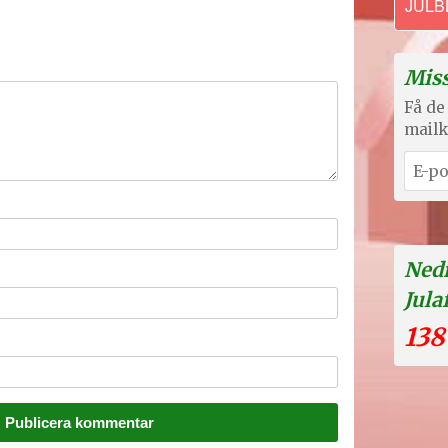
JULB
Miss
Få de 
mailk
Nedr
Jula
138