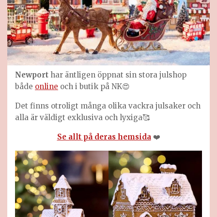
Newport
har äntligen öppnat sin stora julshop
både
online
och i butik på NK😍
Det finns otroligt många olika vackra julsaker och
alla är väldigt exklusiva och lyxiga🥰
Se allt på deras hemsida
❤️