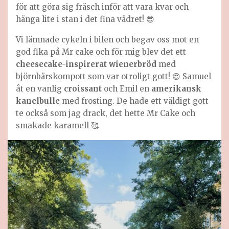
för att göra sig fräsch inför att vara kvar och
hänga lite i stan i det fina vädret! 😎
Vi lämnade cykeln i bilen och begav oss mot en
god fika på Mr cake och för mig blev det ett
cheesecake-inspirerat wienerbröd
med
björnbärskompott som var otroligt gott! 😍 Samuel
åt en vanlig
croissant
och Emil en
amerikansk
kanelbulle
med frosting. De hade ett väldigt gott
te också som jag drack, det hette Mr Cake och
smakade karamell 🥰