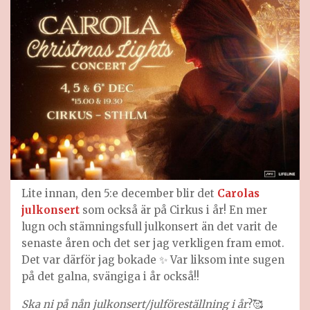
Lite innan, den 5:e december blir det
Carolas
julkonsert
som också är på Cirkus i år! En mer
lugn och stämningsfull julkonsert än det varit de
senaste åren och det ser jag verkligen fram emot.
Det var därför jag bokade ✨ Var liksom inte sugen
på det galna, svängiga i år också!!
Ska ni på nån julkonsert/julföreställning i år
?🥰