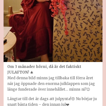
Om 3 månader hörni, då är det faktiskt
JULAFTON
! 🎄
Med denna bild minns jag tillbaka till förra året
när jag öppnade den enorma julklappen som jag
länge funderade över innehållet… minns ni?😉
Längtar till det är dags att julpynta!😍 Nu börjar ju
snart bästa tiden – den innan jul❤️