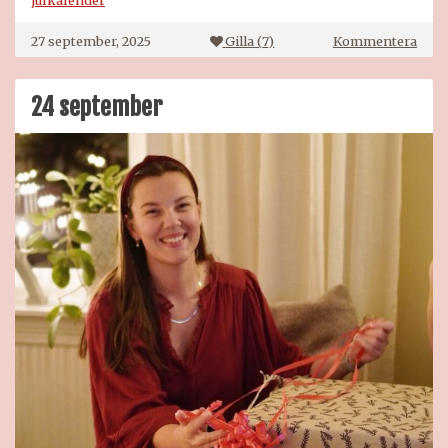
på
27 september, 2025
Gilla (
7
)
Kommentera
Lacui
adve
2025
24 september