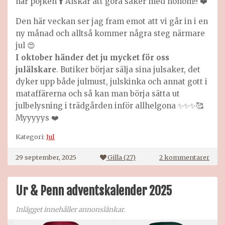
här pojken ⬆️ Älskar att göra saker med honom!! ❤️
Den här veckan ser jag fram emot att vi går in i en
ny månad och alltså kommer några steg närmare
jul 😍
I oktober händer det ju mycket för oss
julälskare
. Butiker börjar sälja sina julsaker, det
dyker upp både julmust, julskinka och annat gott i
mataffärerna och så kan man börja sätta ut
julbelysning i trädgården inför allhelgona ✨✨✨🥰
Myyyyys ❤️
Kategori:
Jul
till
29 september, 2025
Gilla (
27
)
2 kommentarer
Chee
med
björ
Ur & Penn adventskalender 2025
Inlägget innehåller annonslänkar.