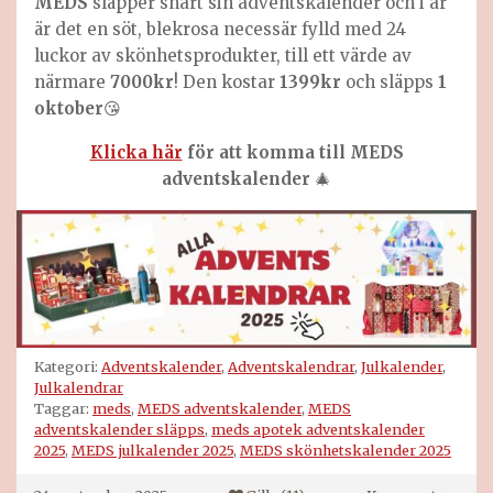
MEDS
släpper snart sin adventskalender och i år
är det en söt, blekrosa necessär fylld med 24
luckor av skönhetsprodukter, till ett värde av
närmare
7000kr
! Den kostar
1399kr
och släpps
1
oktober
😘
Klicka här
för att komma till MEDS
adventskalender
🎄
Kategori:
Adventskalender
,
Adventskalendrar
,
Julkalender
,
Julkalendrar
Taggar:
meds
,
MEDS adventskalender
,
MEDS
adventskalender släpps
,
meds apotek adventskalender
2025
,
MEDS julkalender 2025
,
MEDS skönhetskalender 2025