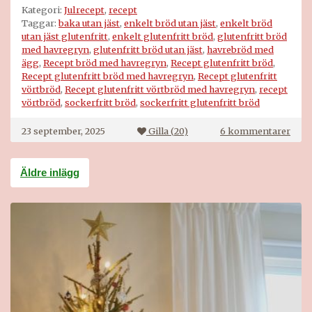
Kategori:
Julrecept
,
recept
Taggar:
baka utan jäst
,
enkelt bröd utan jäst
,
enkelt bröd
utan jäst glutenfritt
,
enkelt glutenfritt bröd
,
glutenfritt bröd
med havregryn
,
glutenfritt bröd utan jäst
,
havrebröd med
ägg
,
Recept bröd med havregryn
,
Recept glutenfritt bröd
,
Recept glutenfritt bröd med havregryn
,
Recept glutenfritt
vörtbröd
,
Recept glutenfritt vörtbröd med havregryn
,
recept
vörtbröd
,
sockerfritt bröd
,
sockerfritt glutenfritt bröd
till
23 september, 2025
Gilla (
20
)
6 kommentarer
Havr
Inläggsnavigering
Äldre inlägg