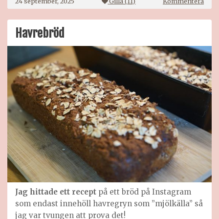
på
24 september, 2025
Gilla (
11
)
Kommentera
MED
adve
2025
Havrebröd
Jag hittade ett recept
på ett bröd på Instagram
som endast innehöll havregryn som ”mjölkälla” så
jag var tvungen att prova det!