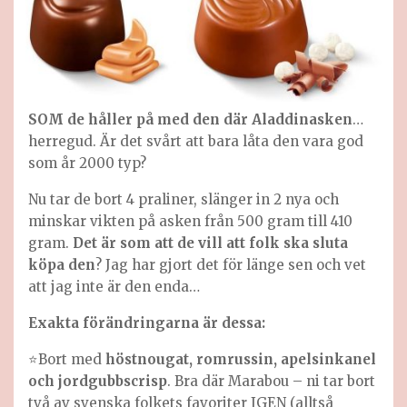
SOM de håller på med den där Aladdinasken
…
herregud. Är det svårt att bara låta den vara god
som år 2000 typ?
Nu tar de bort 4 praliner, slänger in 2 nya och
minskar vikten på asken från 500 gram till 410
gram.
Det är som att de vill att folk ska sluta
köpa den
? Jag har gjort det för länge sen och vet
att jag inte är den enda…
Exakta förändringarna är dessa:
⭐️Bort med
höstnougat, romrussin, apelsinkanel
och jordgubbscrisp
. Bra där Marabou – ni tar bort
två av svenska folkets favoriter IGEN (alltså