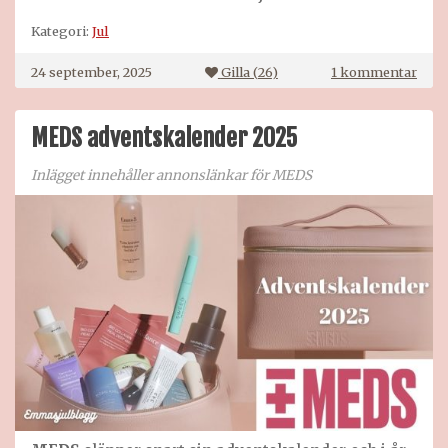
Kategori:
Jul
till
24 september, 2025
Gilla (
26
)
1 kommentar
24
sept
MEDS adventskalender 2025
Inlägget innehåller annonslänkar för MEDS