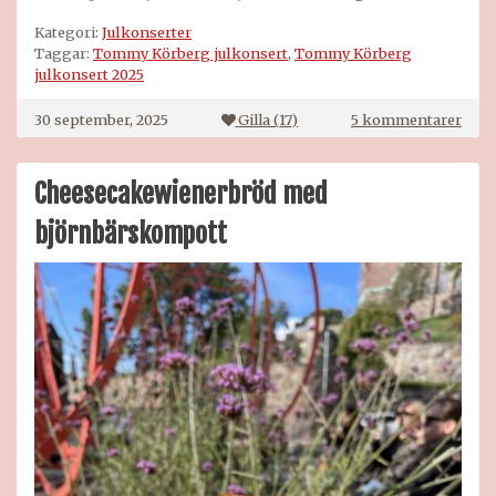
Kategori:
Julkonserter
Taggar:
Tommy Körberg julkonsert
,
Tommy Körberg
julkonsert 2025
till
30 september, 2025
Gilla (
17
)
5 kommentarer
Boka
julk
Cheesecakewienerbröd med
björnbärskompott