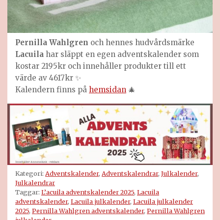
Pernilla Wahlgren
och hennes hudvårdsmärke
Lacuila
har släppt en egen adventskalender som
kostar 2195kr och innehåller produkter till ett
värde av 4617kr ✨
Kalendern finns på
hemsidan
🎄
Kategori:
Adventskalender
,
Adventskalendrar
,
Julkalender
,
Julkalendrar
Taggar:
L’acuila adventskalender 2025
,
Lacuila
adventskalender
,
Lacuila julkalender
,
Lacuila julkalender
2025
,
Pernilla Wahlgren adventskalender
,
Pernilla Wahlgren
julkalender