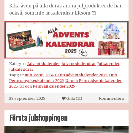
Kika även på alla deras andra julprodukter de har
också, som inte är kalendrar liksom 🥰
Kategori:
Adventskalender
,
Adventskalendrar
,
Julkalender
,
Julkalendrar
Taggar:
ur & Penn
,
Ur & Penn adventskalender 2025
,
Ur &
Penn smyckeskalender 2025
,
Ur och Penn adventskalender
2025
,
Ur och Penn julkalender 2025
på
28 september, 2025
Gilla (
11
)
Kommentera
Ur
&
Pen
Första julshoppingen
adve
2025