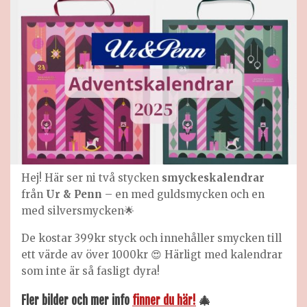
Hej! Här ser ni två stycken
smyckeskalendrar
från
Ur & Penn
– en med guldsmycken och en
med silversmycken🌟
De kostar 399kr styck och innehåller smycken till
ett värde av över 1000kr 😍 Härligt med kalendrar
som inte är så fasligt dyra!
Fler bilder och mer info
finner du här!
🎄