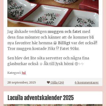
Jag älskade verkligen
muggen och fatet
med
dess fina mönster och känner att de kommer bli
nya favoriter här hemma 😀
Billigt
var det också!!
Tror muggen kostade 35kr !? Fatet 90kr.
Sen blev det lite söta servetter och några fina
glasburkar också ☺️ Åk till Jysk hörni 😍✨✨
Kategori:
Jul
till
28 september, 2025
Gilla (
24
)
6 kommentarer
Förs
juls
Lacuila adventskalender 2025