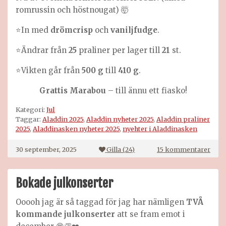
romrussin och höstnougat) 🤯
⭐️In med
drömcrisp
och
vaniljfudge
.
⭐️Ändrar från
25
praliner per lager till
21
st.
⭐️Vikten går från
500 g
till
410 g
.
Grattis Marabou
– till ännu ett fiasko!
Kategori:
Jul
Taggar:
Aladdin 2025
,
Aladdin nyheter 2025
,
Aladdin praliner
2025
,
Aladdinasken nyheter 2025
,
nyehter i Aladdinasken
till
30 september, 2025
Gilla (
24
)
15 kommentarer
Alad
2025
Bokade julkonserter
Ooooh jag är så taggad för jag har nämligen
TVÅ
kommande julkonserter
att se fram emot i