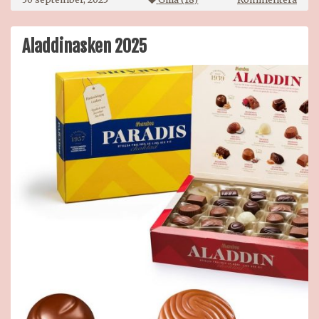
Newp
jul
2025
Aladdinasken 2025