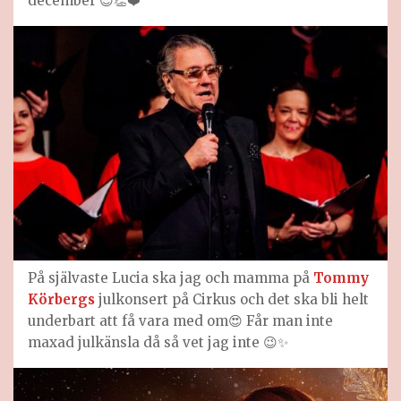
december 😍👏❤️
På självaste Lucia ska jag och mamma på
Tommy
Körbergs
julkonsert på Cirkus och det ska bli helt
underbart att få vara med om😍 Får man inte
maxad julkänsla då så vet jag inte 😉✨