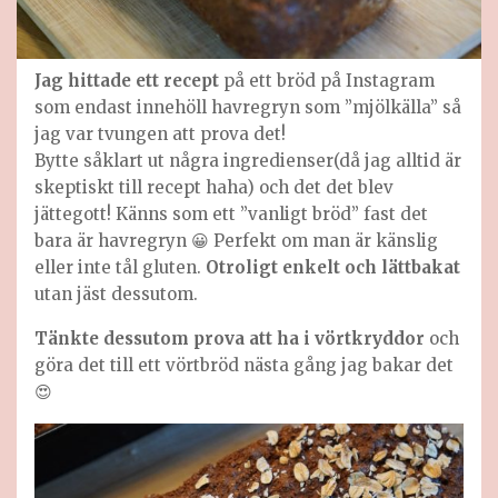
Jag hittade ett recept
på ett bröd på Instagram
som endast innehöll havregryn som ”mjölkälla” så
jag var tvungen att prova det!
Bytte såklart ut några ingredienser(då jag alltid är
skeptiskt till recept haha) och det det blev
jättegott! Känns som ett ”vanligt bröd” fast det
bara är havregryn 😀 Perfekt om man är känslig
eller inte tål gluten.
Otroligt enkelt och lättbakat
utan jäst dessutom.
Tänkte dessutom prova att ha i vörtkryddor
och
göra det till ett vörtbröd nästa gång jag bakar det
😍