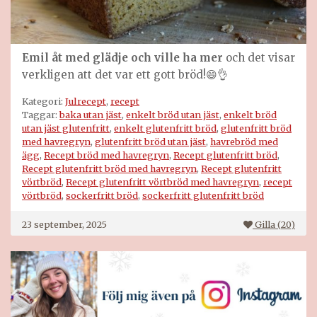
Emil åt med glädje och ville ha mer
och det visar
verkligen att det var ett gott bröd!😄👌
Kategori:
Julrecept
,
recept
Taggar:
baka utan jäst
,
enkelt bröd utan jäst
,
enkelt bröd
utan jäst glutenfritt
,
enkelt glutenfritt bröd
,
glutenfritt bröd
med havregryn
,
glutenfritt bröd utan jäst
,
havrebröd med
ägg
,
Recept bröd med havregryn
,
Recept glutenfritt bröd
,
Recept glutenfritt bröd med havregryn
,
Recept glutenfritt
vörtbröd
,
Recept glutenfritt vörtbröd med havregryn
,
recept
vörtbröd
,
sockerfritt bröd
,
sockerfritt glutenfritt bröd
23 september, 2025
Gilla (
20
)