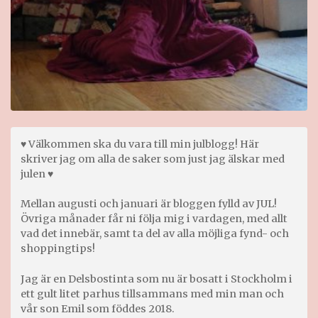
♥ Välkommen ska du vara till min julblogg! Här
skriver jag om alla de saker som just jag älskar med
julen ♥
Mellan augusti och januari är bloggen fylld av JUL!
Övriga månader får ni följa mig i vardagen, med allt
vad det innebär, samt ta del av alla möjliga fynd- och
shoppingtips!
Jag är en Delsbostinta som nu är bosatt i Stockholm i
ett gult litet parhus tillsammans med min man och
vår son Emil som föddes 2018.