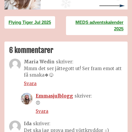
Inläggsnavigering
Flying Tiger Jul 2025
MEDS adventskalender
2025
6 kommentarer
Maria Wedin
skriver:
Mmm det ser jättegott ut! Ser fram emot att
få smaka🍀😋
Svara
Emmasjulblogg
skriver:
😍
Svara
Ida
skriver:
Det ska jag prova med vörtkryddor =)