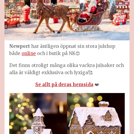
Newport
har äntligen öppnat sin stora julshop
både
online
och i butik på NK😍
Det finns otroligt många olika vackra julsaker och
alla är väldigt exklusiva och lyxiga🥰
Se allt på deras hemsida
❤️