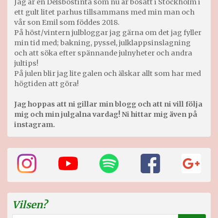
Jag är en Delsbostinta som nu är bosatt i Stockholm i
ett gult litet parhus tillsammans med min man och
vår son Emil som föddes 2018.
På höst/vintern julbloggar jag gärna om det jag fyller
min tid med; bakning, pyssel, julklappsinslagning
och att söka efter spännande julnyheter och andra
jultips!
På julen blir jag lite galen och älskar allt som har med
högtiden att göra!
Jag hoppas att ni gillar min blogg och att ni vill följa
mig och min julgalna vardag! Ni hittar mig även på
instagram.
Vilsen?