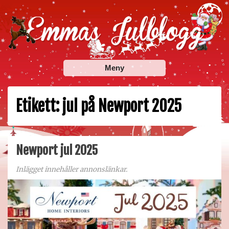
Skip
to
content
Emmas Julblogg
Julbloggar om julnyheter, julklappstips, julkalendrar,
Meny
adventskalendrar , julpyssel och julrecept!
Etikett:
jul på Newport 2025
Newport jul 2025
Inlägget innehåller annonslänkar.