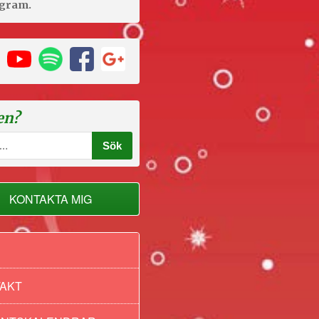
agram.
en?
KONTAKTA MIG
AKT