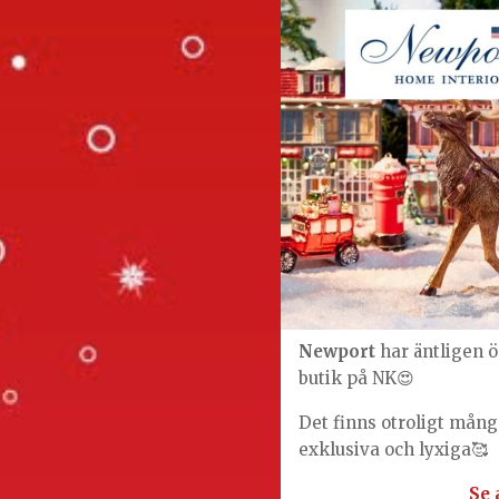
Newport
har äntligen 
butik på NK😍
Det finns otroligt många
exklusiva och lyxiga🥰
Se 