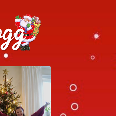
h julrecept!