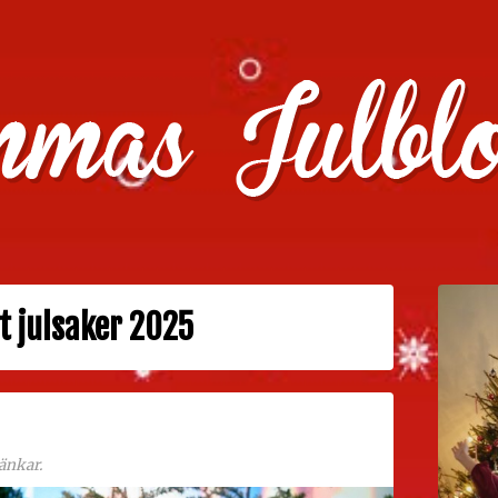
julklappstips, julkalendrar, adventskalendrar , julpyssel oc
 julsaker 2025
änkar.