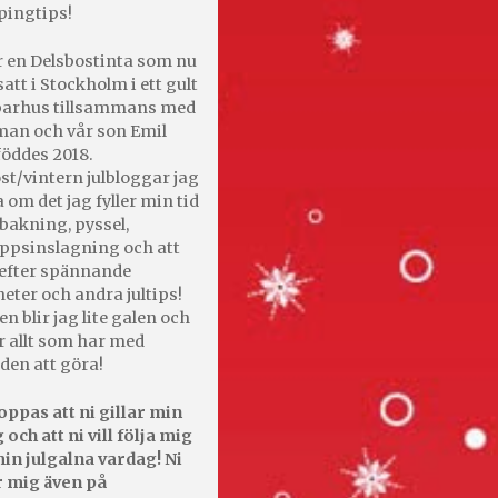
pingtips!
r en Delsbostinta som nu
satt i Stockholm i ett gult
 parhus tillsammans med
an och vår son Emil
öddes 2018.
st/vintern julbloggar jag
 om det jag fyller min tid
bakning, pyssel,
appsinslagning och att
efter spännande
heter och andra jultips!
en blir jag lite galen och
r allt som har med
den att göra!
oppas att ni gillar min
 och att ni vill följa mig
in julgalna vardag! Ni
r mig även på