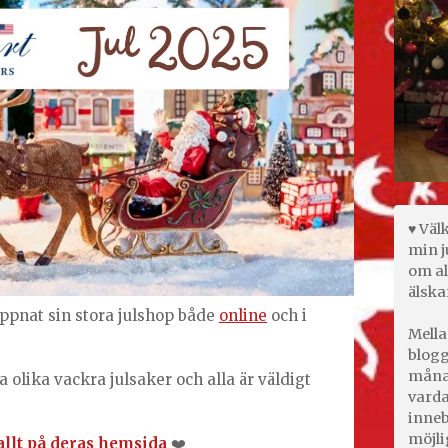
♥ Väl
min j
om al
älska
öppnat sin stora julshop både
online
och i
Mella
blogg
månad
 olika vackra julsaker och alla är väldigt
varda
inneb
möjli
allt på deras hemsida
❤️