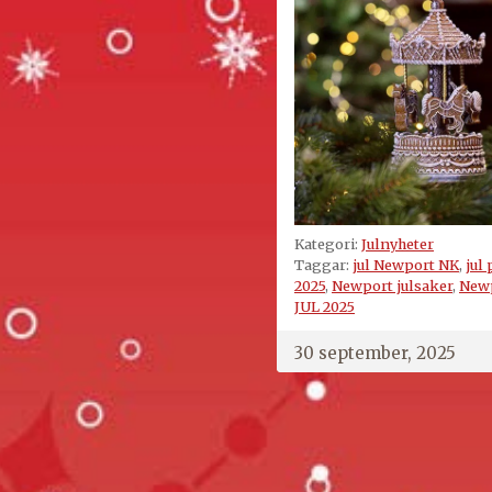
Kategori:
Julnyheter
Taggar:
jul Newport NK
,
jul
2025
,
Newport julsaker
,
Newp
JUL 2025
30 september, 2025