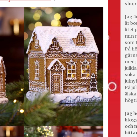
shop
Jag ä
är bo
litet
min m
som f
På hö
gärna
med; 
julkl
söka 
julny
På jul
älska
högti
Jag h
blogg
och m
hitta