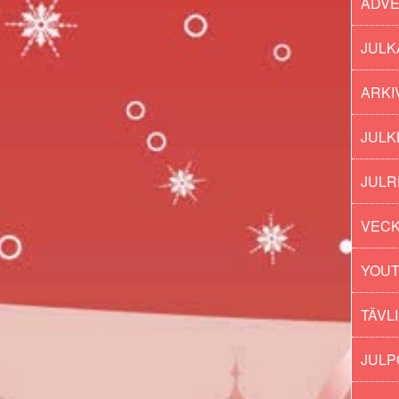
ADV
JULK
ARKI
JULK
JULR
VECK
YOU
TÄVL
JUL