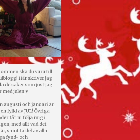
kommen ska du vara till
ulblogg! Här skriver jag
la de saker som just jag
r med julen ♥
n augusti och januari är
en fylld av JUL! Övriga
er får ni följa mig i
gen, med allt vad det
är, samt ta del av alla
ga fynd- och