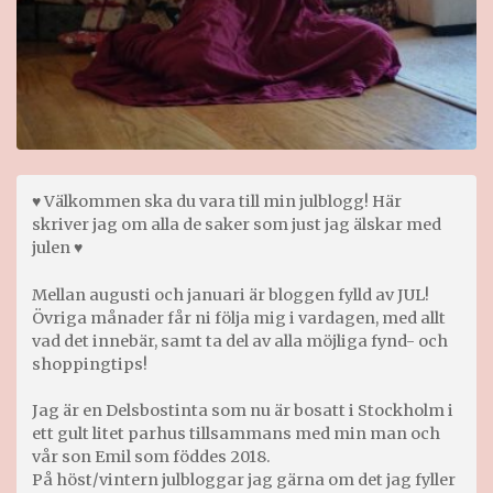
♥ Välkommen ska du vara till min julblogg! Här
skriver jag om alla de saker som just jag älskar med
julen ♥
Mellan augusti och januari är bloggen fylld av JUL!
Övriga månader får ni följa mig i vardagen, med allt
vad det innebär, samt ta del av alla möjliga fynd- och
shoppingtips!
Jag är en Delsbostinta som nu är bosatt i Stockholm i
ett gult litet parhus tillsammans med min man och
vår son Emil som föddes 2018.
På höst/vintern julbloggar jag gärna om det jag fyller