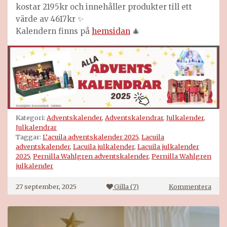
kostar 2195kr och innehåller produkter till ett
värde av 4617kr ✨
Kalendern finns på
hemsidan
🎄
Kategori:
Adventskalender
,
Adventskalendrar
,
Julkalender
,
Julkalendrar
Taggar:
L’acuila adventskalender 2025
,
Lacuila
adventskalender
,
Lacuila julkalender
,
Lacuila julkalender
2025
,
Pernilla Wahlgren adventskalender
,
Pernilla Wahlgren
julkalender
på
27 september, 2025
Gilla (
7
)
Kommentera
Lacui
adve
2025