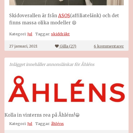
Skidoverallen är från
ASOS
(affiliatelänk) och det
finns massa olika modeller 😄
Kategori:
Jul
Taggar:
skiddräkt
till
27 januari, 2021
Gilla (
27
)
6 kommentarer
Se
upp
i
Inlägget innehåller annonslänkar för Åhléns
back
Kolla in vinterns rea på Åhléns!😀
Kategori:
Jul
Taggar:
åhléns