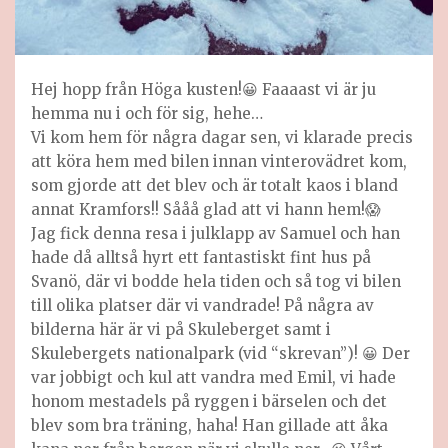
Hej hopp från Höga kusten!😀 Faaaast vi är ju
hemma nu i och för sig, hehe…
Vi kom hem för några dagar sen, vi klarade precis
att köra hem med bilen innan vinterovädret kom,
som gjorde att det blev och är totalt kaos i bland
annat Kramfors!! Sååå glad att vi hann hem!😱
Jag fick denna resa i julklapp av Samuel och han
hade då alltså hyrt ett fantastiskt fint hus på
Svanö, där vi bodde hela tiden och så tog vi bilen
till olika platser där vi vandrade! På några av
bilderna här är vi på Skuleberget samt i
Skulebergets nationalpark (vid “skrevan”)! 😀 Der
var jobbigt och kul att vandra med Emil, vi hade
honom mestadels på ryggen i bärselen och det
blev som bra träning, haha! Han gillade att åka