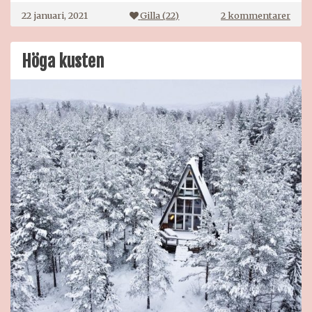
till
22 januari, 2021
Gilla (
22
)
2 kommentarer
Pist
Höga kusten