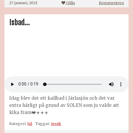
på
27 januari, 2021
Gilla
Kommentera
Isbad…
Idag blev det ett kallbad i Järlasjön och det var
extra härligt på grund av SOLEN som ju valde att
kika fram❤️☀️☀️☀️
Kategori:
Jul
Taggar:
isvak