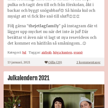
pulka och tagit den till och från förskolan, åkt i
backar och byggt snögubbar!😍 Så himla kul och
mysigt att vi fick lite snö till slut!!👏👏👏
Följ gärna “
thejetlagfamily
” på instagram där vi
lägger upp mycket nu när det inte är jul! Där
berättar vi även när vi lagt ut nya resevideos och
det kommer en härifrån så småningom…😉
Kategori:
Jul
Taggar:
airbnb
,
höga kusten
,
svanö
till
13 januari, 2021
Gilla (
29
)
2 kommentarer
Hög
kust
Julkalendern 2021