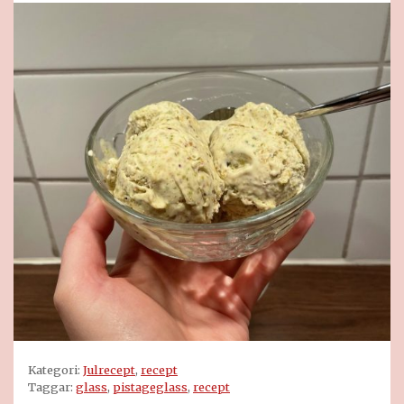
Kategori:
Julrecept
,
recept
Taggar:
glass
,
pistageglass
,
recept