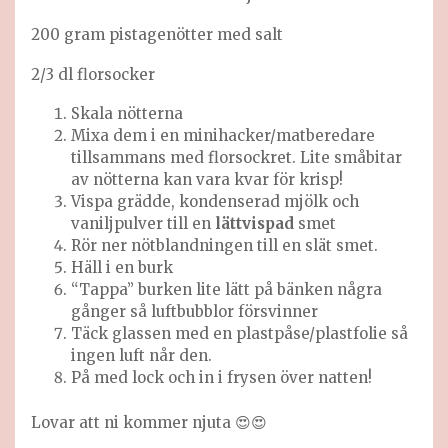
200 gram pistagenötter med salt
2/3 dl florsocker
Skala nötterna
Mixa dem i en minihacker/matberedare
tillsammans med florsockret. Lite småbitar
av nötterna kan vara kvar för krisp!
Vispa grädde, kondenserad mjölk och
vaniljpulver till en
lättvispad
smet
Rör ner nötblandningen till en slät smet.
Häll i en burk
“Tappa” burken lite lätt på bänken några
gånger så luftbubblor försvinner
Täck glassen med en plastpåse/plastfolie så
ingen luft når den.
På med lock och in i frysen över natten!
Lovar att ni kommer njuta 😍😍