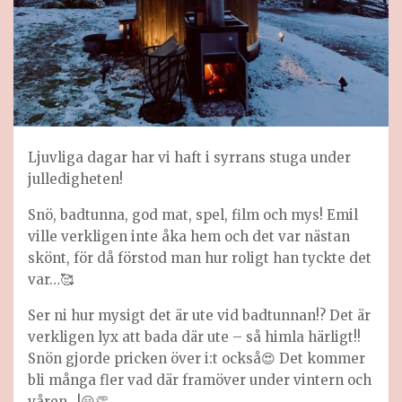
Ljuvliga dagar har vi haft i syrrans stuga under
julledigheten!
Snö, badtunna, god mat, spel, film och mys! Emil
ville verkligen inte åka hem och det var nästan
skönt, för då förstod man hur roligt han tyckte det
var…🥰
Ser ni hur mysigt det är ute vid badtunnan!? Det är
verkligen lyx att bada där ute – så himla härligt!!
Snön gjorde pricken över i:t också😍 Det kommer
bli många fler vad där framöver under vintern och
våren…!😀👏