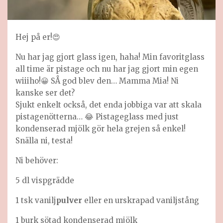
Hej på er!😍
Nu har jag gjort glass igen, haha! Min favoritglass
all time är pistage och nu har jag gjort min egen
wiiiho!😀 SÅ god blev den… Mamma Mia! Ni
kanske ser det?
Sjukt enkelt också, det enda jobbiga var att skala
pistagenötterna… 😂 Pistageglass med just
kondenserad mjölk gör hela grejen så enkel!
Snälla ni, testa!
Ni behöver:
5 dl vispgrädde
1 tsk vanilj
pulver
eller en urskrapad vaniljstång
1 burk sötad kondenserad mjölk