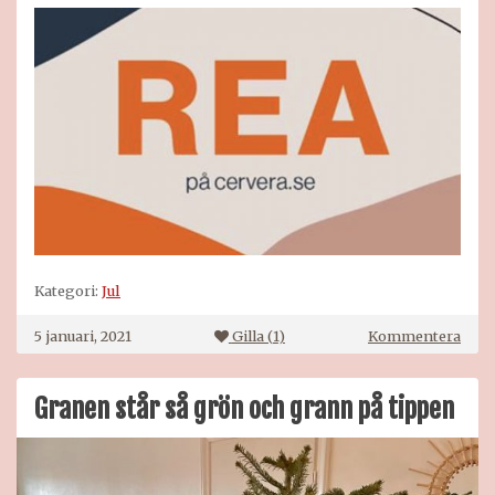
Kategori:
Jul
på
5 januari, 2021
Gilla (
1
)
Kommentera
Granen står så grön och grann på tippen