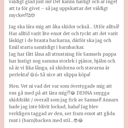
väldigt glad just nu! Det känns härligt och är inget
att ta för givet – så jag uppskattar det väldigt
mycket!🥰😍
Jag ska lära mig att åka skidor också… Utför alltså!
Har alltid varit lite emot det och tyckt att det varit
läskigt i de branta backarna, därför ska jag och
Emil starta samtidigt i barnbackar.
Jag har fått låna all utrustning för Samuels pappa
har lustigt nog samma storlek i pjäxor, hjälm och
så är vi lika långa, så skidorna och stavarna är
perfekta! 😄👍 Så nice att slippa köpa!
Men. Vet ni vad det var som övertygade mig att
ens gå med på att lära mig??😂 DENNA snygga
skiddräkt / overall som jag fick av Samuel! Annars
hade jag inte blivit lockad, haha! Jag blev
verkligen taggad av den, ser fram emot att glida
runt i (barn)backen med stil…😎😂