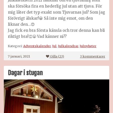
Julkalendern 2021 handlar om en tjuvfamilj som
ska försöka fira en hederlig jul utan att tjuva. För
mig låter det typ exakt som Tjuvarnas jul? Som jag
förövrigt älskar!😀 Så inte mig emot, om den
liknar den…😍
Jag fick en bra första känsla och tror denna kan bli
riktigt bra!👏😀 Vad känner ni??
Kategori:
Adventskalender
,
Jul
,
Julkalendrar
,
Julnyheter
till
7 januari, 2021
Gilla (
23
)
3 kommentarer
Julk
2021
Dagar i stugan