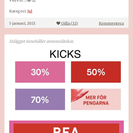
Kategori:
Jul
på
5 januari, 2021
Gilla (
32
)
Kommentera
Daga
i
stug
Inlägget innehåller annonslänkar.