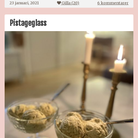
till
23 januari, 2021
Gilla (
20
)
6 kommentarer
Isba
Pistageglass