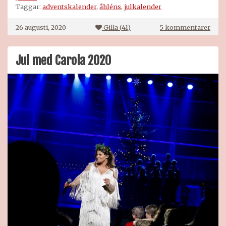
Taggar:
adventskalender
,
åhléns
,
julkalender
till
26 augusti, 2020
Gilla (
41
)
5 kommentarer
The
Body
Sho
Jul med Carola 2020
adve
2020