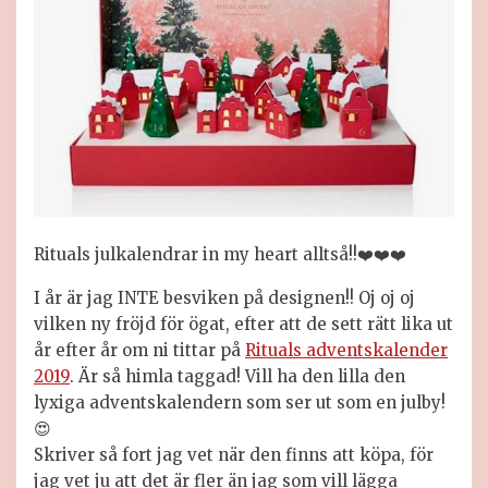
Rituals julkalendrar in my heart alltså!!
❤️❤️❤️
I år är jag INTE besviken på designen!! Oj oj oj
vilken ny fröjd för ögat, efter att de sett rätt lika ut
år efter år om ni tittar på
Rituals adventskalender
2019
. Är så himla taggad! Vill ha den lilla den
lyxiga adventskalendern som ser ut som en julby!
😍
Skriver så fort jag vet när den finns att köpa, för
jag vet ju att det är fler än jag som vill lägga