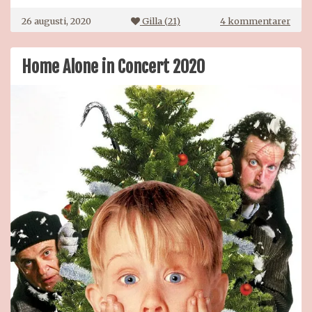
till
26 augusti, 2020
Gilla (
21
)
4 kommentarer
Jule
blåb
Home Alone in Concert 2020