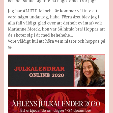
och det skulle jag inte ha något emot tror jag?
Jag har ALLTID fel och i år kommer väl inte att
vara något undantag, haha! Förra året blev jag i
alla fall väldigt glad över att de(helt oväntat) valt
Marianne Mörck, hon var SÅ himla bra! Hoppas att
de sköter sig i år med hehehehe…
Vore väldigt kul att höra vem ni tror och hoppas på
😀