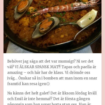
Behöver jag säga att det var mumsigt? Ni ser det
väl? VI ÄLSKAR SPANSK MAT!! Tapas och paella är
amazing – och här har de klass. Vi drömde oss
iväg… Önskar så in i bomben att man inom en snar
framtid kan resa igen🙂
Nu känns det helt galet! Det är liksom lördag kväll
och Emil är inte hemma!? Det är första gången
någonsin som han sover borta utan oss. Han är