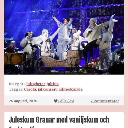
Kategori:
Julnyheter
,
Jultips
Taggar:
Carola
,
julkonsert
,
julmedcarola
till
26 augusti, 2020
Gilla (
25
)
2 kommentarer
Jul
med
Caro
Juleskum Granar med vaniljskum och
2020