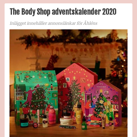
chok
The Body Shop adventskalender 2020
Inlägget innehåller annonslänkar för Åhléns