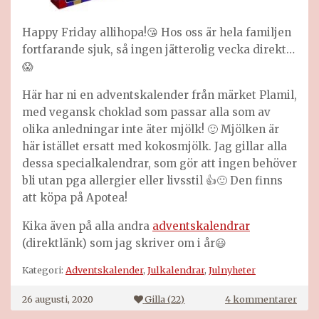
Happy Friday allihopa!😘 Hos oss är hela familjen
fortfarande sjuk, så ingen jätterolig vecka direkt…
😱
Här har ni en adventskalender från märket Plamil,
med vegansk choklad som passar alla som av
olika anledningar inte äter mjölk! 🙂 Mjölken är
här istället ersatt med kokosmjölk. Jag gillar alla
dessa specialkalendrar, som gör att ingen behöver
bli utan pga allergier eller livsstil 👍🙂 Den finns
att köpa på Apotea!
Kika även på alla andra
adventskalendrar
(direktlänk) som jag skriver om i år😃
Kategori:
Adventskalender
,
Julkalendrar
,
Julnyheter
till
26 augusti, 2020
Gilla (
22
)
4 kommentarer
Vega