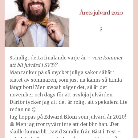
Ständigt detta finulande varje år –
vem kommer
att bli julvärd i SVT??
Man tänker på så mycket juliga saker såhär i
slutet av sommaren, som just nu känns så himla
långt bort! Men swosh säger det, så är det
november och dags för att avslöja julvärden!
Därför tycker jag att det är roligt att spekulera lite
redan nu 🙂
Jag hoppas på
Edward Blom
som julvärd år 2020!
😀 Men jag tror tyvärr inte att det blir han…Det
skulle kunna bli David Sundin från Bäst i Test –