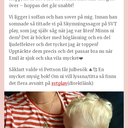
över – hoppas det går snabbt!
Vi ligger i soffan och han sover på mig. Innan han
somnade så tittade vi på Skymningssagor på SVT
play, som jag själv såg när jag var liten! Minns ni
dem? Det är böcker med högläsning och en del
ljudeffekter och det tycker jag är toppen!
Upptäckte dem precis och det passar bra nu när
Emil är sjuk och ska vila mycket❤️
Såklart valde vi Pettson får julbesök 🎄🥰 En
mycket mysig bok! Om ni vill lyssna/titta så finns
det flera avsnitt på
svtplay
(direktlänk)