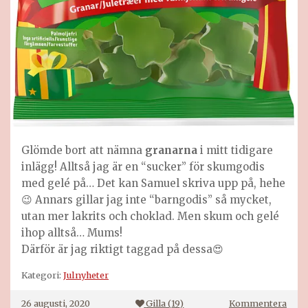
Glömde bort att nämna
granarna
i mitt tidigare
inlägg! Alltså jag är en “sucker” för skumgodis
med gelé på… Det kan Samuel skriva upp på, hehe
😉 Annars gillar jag inte “barngodis” så mycket,
utan mer lakrits och choklad. Men skum och gelé
ihop alltså… Mums!
Därför är jag riktigt taggad på dessa😍
Kategori:
Julnyheter
på
26 augusti, 2020
Gilla (
19
)
Kommentera