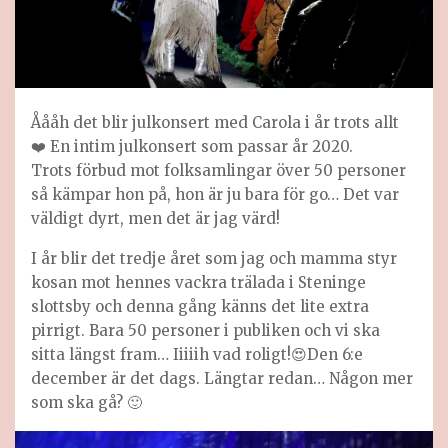
Åååh det blir julkonsert med Carola i år trots allt
❤️ En intim julkonsert som passar år 2020.
Trots förbud mot folksamlingar över 50 personer
så kämpar hon på, hon är ju bara för go… Det var
väldigt dyrt, men det är jag värd!
I år blir det tredje året som jag och mamma styr
kosan mot hennes vackra trälada i Steninge
slottsby och denna gång känns det lite extra
pirrigt. Bara 50 personer i publiken och vi ska
sitta längst fram… Iiiiih vad roligt!😍Den 6:e
december är det dags. Längtar redan… Någon mer
som ska gå? 🙂