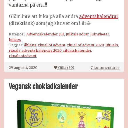
vantarna på en…!!
Glöm inte att kika på alla andra
adventskalendrar
(direktlänk) som jag skriver om i år😃
Kategori:
Adventskalender
,
Jul
,
Julkalendrar
,
Julnyheter
,
Jultips
Taggar:
åhléns
,
ritual of advent
,
ritual of advent 2020
,
Rituals
,
rituals adventskalender 2020
,
ritualskalender
,
ritualsofadvent
till
29 augusti, 2020
Gilla (
30
)
7 kommentarer
Ritua
adve
2020
Vegansk chokladkalender