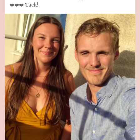
❤️❤️❤️ Tack!