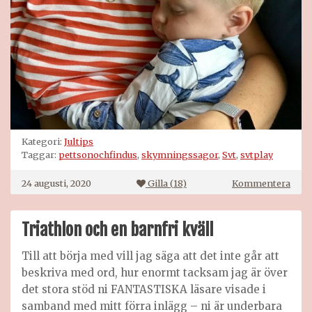
Kategori:
Jultips
Taggar:
pettsonochfindus
,
skymningssagor
,
Svt
,
svtplay
på
24 augusti, 2020
Gilla (
18
)
Kommentera
Skym
Triathlon och en barnfri kväll
Till att börja med vill jag säga att det inte går att
beskriva med ord, hur enormt tacksam jag är över
det stora stöd ni FANTASTISKA läsare visade i
samband med mitt förra inlägg – ni är underbara