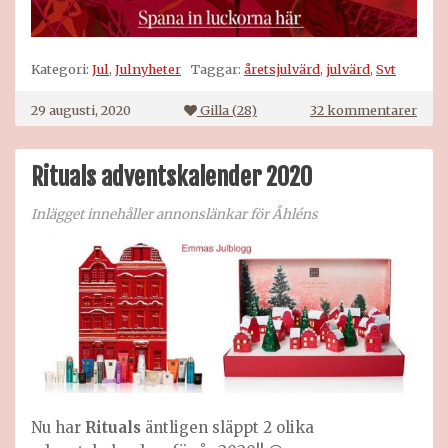
Kategori:
Jul
,
Julnyheter
Taggar:
åretsjulvärd
,
julvärd
,
Svt
till
29 augusti, 2020
Gilla (
28
)
32 kommentarer
Vem
blir
Året
Rituals adventskalender 2020
julvä
2020
Inlägget innehåller annonslänkar för Åhléns
Nu har
Rituals
äntligen släppt 2 olika