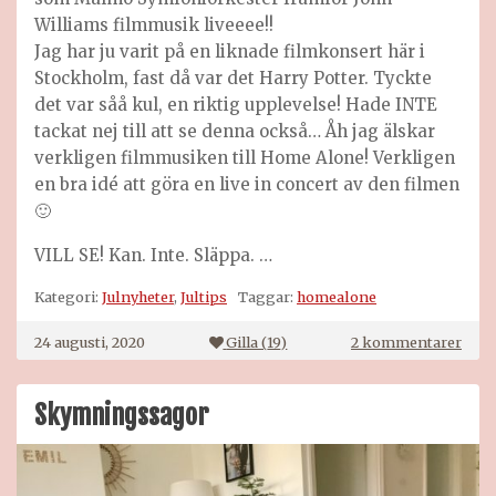
Williams filmmusik liveeee!!
Jag har ju varit på en liknade filmkonsert här i
Stockholm, fast då var det Harry Potter. Tyckte
det var såå kul, en riktig upplevelse! Hade INTE
tackat nej till att se denna också… Åh jag älskar
verkligen filmmusiken till Home Alone! Verkligen
en bra idé att göra en live in concert av den filmen
🙂
VILL SE! Kan. Inte. Släppa. …
Kategori:
Julnyheter
,
Jultips
Taggar:
homealone
till
24 augusti, 2020
Gilla (
19
)
2 kommentarer
Hom
Alon
in
Skymningssagor
Conc
2020