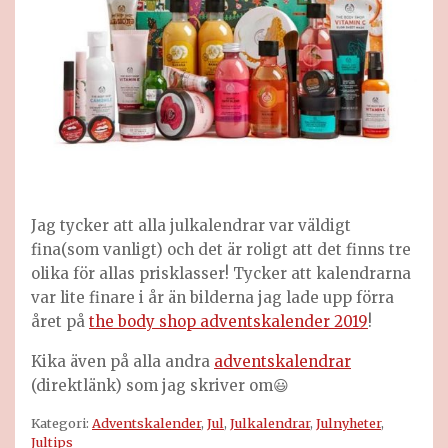
Jag tycker att alla julkalendrar var väldigt
fina(som vanligt) och det är roligt att det finns tre
olika för allas prisklasser! Tycker att kalendrarna
var lite finare i år än bilderna jag lade upp förra
året på
the body shop adventskalender 2019
!
Kika även på alla andra
adventskalendrar
(direktlänk) som jag skriver om😃
Kategori:
Adventskalender
,
Jul
,
Julkalendrar
,
Julnyheter
,
Jultips