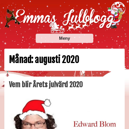
Skip
to
content
Emmas Julblogg
Julbloggar om julnyheter, julklappstips, julkalendrar,
Meny
adventskalendrar , julpyssel och julrecept!
Månad:
augusti 2020
Vem blir Årets julvärd 2020