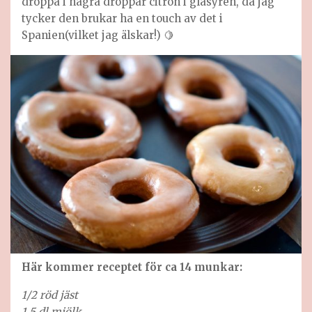
droppa i några droppar citron i glasyren, då jag
tycker den brukar ha en touch av det i
Spanien(vilket jag älskar!) 🍋
Här kommer receptet för ca 14 munkar:
1/2 röd jäst
1,5 dl mjölk