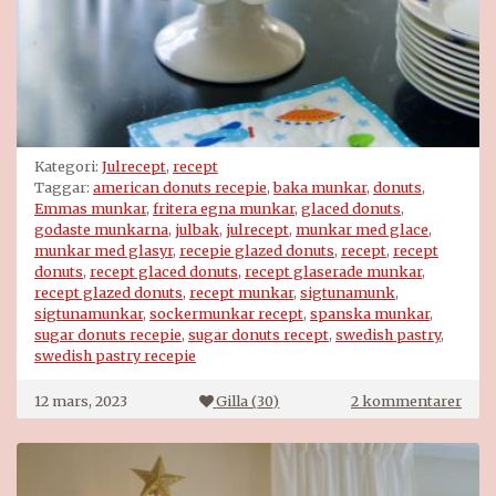
Kategori:
Julrecept
,
recept
Taggar:
american donuts recepie
,
baka munkar
,
donuts
,
Emmas munkar
,
fritera egna munkar
,
glaced donuts
,
godaste munkarna
,
julbak
,
julrecept
,
munkar med glace
,
munkar med glasyr
,
recepie glazed donuts
,
recept
,
recept
donuts
,
recept glaced donuts
,
recept glaserade munkar
,
recept glazed donuts
,
recept munkar
,
sigtunamunk
,
sigtunamunkar
,
sockermunkar recept
,
spanska munkar
,
sugar donuts recepie
,
sugar donuts recept
,
swedish pastry
,
swedish pastry recepie
till
12 mars, 2023
Gilla (
30
)
2 kommentarer
Rece
på
glas
mun