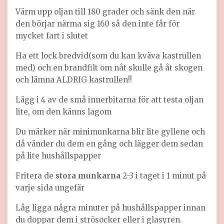
Värm upp oljan till 180 grader och sänk den när
den börjar närma sig 160 så den inte får för
mycket fart i slutet
Ha ett lock bredvid(som du kan kväva kastrullen
med) och en brandfilt om nåt skulle gå åt skogen
och lämna ALDRIG kastrullen!!
Lägg i 4 av de små innerbitarna för att testa oljan
lite, om den känns lagom
Du märker när minimunkarna blir lite gyllene och
då vänder du dem en gång och lägger dem sedan
på lite hushållspapper
Fritera de
stora munkarna
2-3 i taget i 1 minut på
varje sida ungefär
Låg ligga några minuter på hushållspapper innan
du doppar dem i strösocker eller i glasyren.