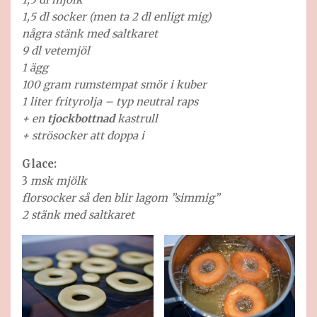
1,5 dl socker (men ta 2 dl enligt mig)
några stänk med saltkaret
9 dl vetemjöl
1 ägg
100 gram rumstempat smör i kuber
1 liter frityrolja – typ neutral raps
+ en
tjockbottnad
kastrull
+ strösocker att doppa i
Glace:
3
msk mjölk
florsocker så den blir lagom ”simmig”
2 stänk med saltkaret