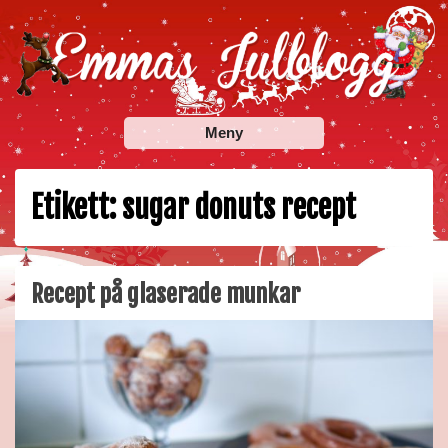
Skip
to
content
Emmas Julblogg
Julbloggar om julnyheter, julklappstips, julkalendrar,
Meny
adventskalendrar , julpyssel och julrecept!
Etikett:
sugar donuts recept
Recept på glaserade munkar