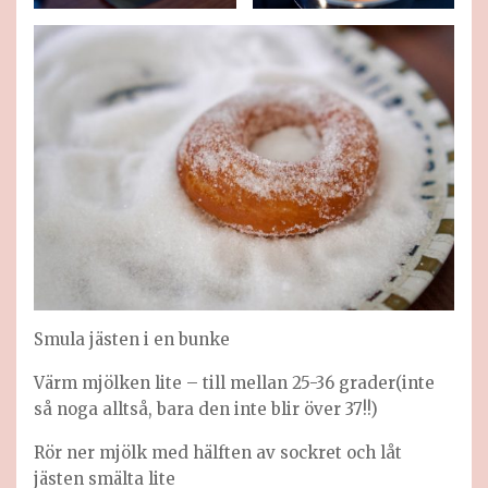
Smula jästen i en bunke
Värm mjölken lite – till mellan 25-36 grader(inte
så noga alltså, bara den inte blir över 37!!)
Rör ner mjölk med hälften av sockret och låt
jästen smälta lite