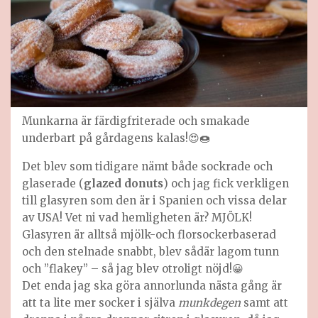
Munkarna är färdigfriterade och smakade
underbart på gårdagens kalas!😍🍩
Det blev som tidigare nämt både sockrade och
glaserade (
glazed donuts
) och jag fick verkligen
till glasyren som den är i Spanien och vissa delar
av USA! Vet ni vad hemligheten är? MJÖLK!
Glasyren är alltså mjölk-och florsockerbaserad
och den stelnade snabbt, blev sådär lagom tunn
och ”flakey” – så jag blev otroligt nöjd!😀
Det enda jag ska göra annorlunda nästa gång är
att ta lite mer socker i själva
munkdegen
samt att