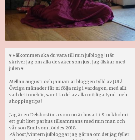
♥ Välkommen ska du vara till min julblogg! Här
skriver jag om alla de saker som just jag älskar med
julen ♥
Mellan augusti och januari är bloggen fylld av JUL!
Övriga månader får ni följa mig i vardagen, med allt
vad det innebär, samt ta del av alla möjliga fynd- och
shoppingtips!
Jag är en Delsbostinta som nu är bosatt i Stockholm i
ett gult litet parhus tillsammans med min man och
vår son Emil som föddes 2018.
På höst/vintern julbloggar jag gärna om det jag fyller