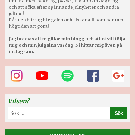
min tid med; bakning, pyssel, julklappsinslagning
och att söka efter spännande julnyheter och andra
jultips!
På julen blir jag lite galen och älskar allt som har med
högtiden att göra!
Jag hoppas att ni gillar min blogg och att ni vill följa
mig och min julgalna vardag! Ni hittar mig även på
instagram.
Vilsen?
Sök
efter: