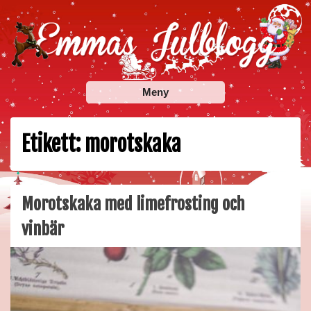
Skip
to
content
Emmas Julblogg
Julbloggar om julnyheter, julklappstips, julkalendrar,
Meny
adventskalendrar , julpyssel och julrecept!
Etikett:
morotskaka
Morotskaka med limefrosting och
vinbär