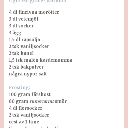
Ugn: 150 grader varmluft
4 dl finrivna morötter
3 dl vetemjöl
3 dl socker
3 ägg
1,5 dl rapsolja
2 tsk vaniljsocker
2 tsk kanel
1,5 tsk malen kardemumma
2 tsk bakpulver
några nypor salt
Frosting:
100 gram färskost
60 gram
rumsvarmt
smör
4 dl florsocker
2 tsk vaniljsocker
cest av 1 lime