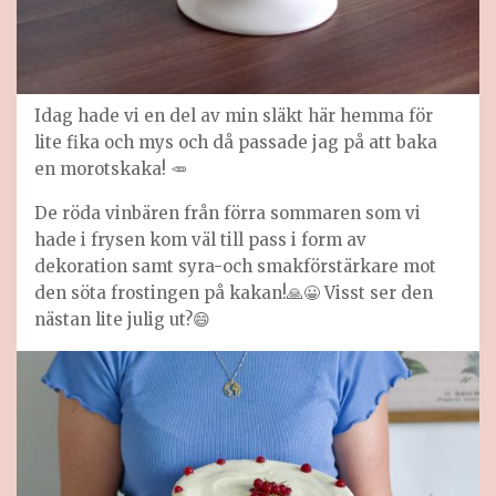
Idag hade vi en del av min släkt här hemma för
lite fika och mys och då passade jag på att baka
en morotskaka! 🥕
De röda vinbären från förra sommaren som vi
hade i frysen kom väl till pass i form av
dekoration samt syra-och smakförstärkare mot
den söta frostingen på kakan!🙏😀 Visst ser den
nästan lite julig ut?😄