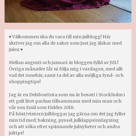
♥ Välkommen ska du vara till min julblogg! Här
skriver jag om alla de saker som just jag älskar med
julen ♥
Mellan augusti och januari är bloggen fylld av JUL!
Övriga månader får ni följa mig i vardagen, med allt
vad det innebär, samt ta del av alla möjliga fynd- och
shoppingtips!
Jag är en Delsbostinta som nu är bosatt i Stockholm i
ett gult litet parhus tillsammans med min man och
vår son Emil som föddes 2018.
På höst/vintern julbloggar jag gärna om det jag fyller
min tid med; bakning, pyssel, julklappsinslagning
och att söka efter spännande julnyheter och andra
jultips!