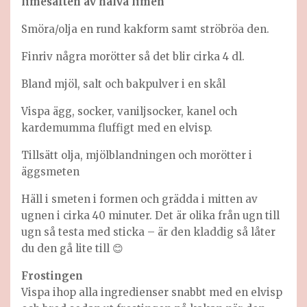
limesaften av halva limen
Smöra/olja en rund kakform samt ströbröa den.
Finriv några morötter så det blir cirka 4 dl.
Bland mjöl, salt och bakpulver i en skål
Vispa ägg, socker, vaniljsocker, kanel och
kardemumma fluffigt med en elvisp.
Tillsätt olja, mjölblandningen och morötter i
äggsmeten
Häll i smeten i formen och grädda i mitten av
ugnen i cirka 40 minuter. Det är olika från ugn till
ugn så testa med sticka – är den kladdig så låter
du den gå lite till 😊
Frostingen
Vispa ihop alla ingredienser snabbt med en elvisp