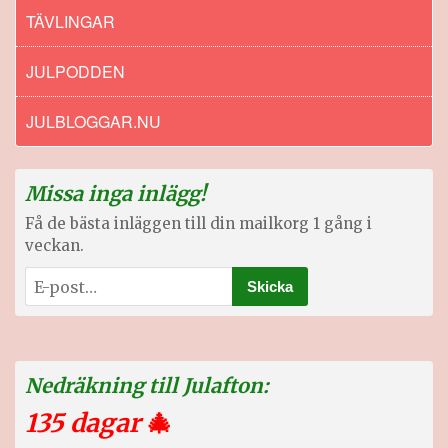
TÄVLINGAR
JULPODDEN
JULBLOGGAR.NU
Missa inga inlägg!
Få de bästa inläggen till din mailkorg 1 gång i
veckan.
Nedräkning till Julafton:
135 dagar
🎄