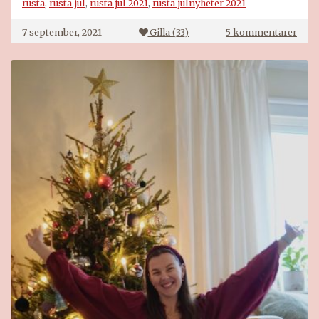
rusta
,
rusta jul
,
rusta jul 2021
,
rusta julnyheter 2021
till
7 september, 2021
Gilla (
33
)
5 kommentarer
Rust
julen
2021