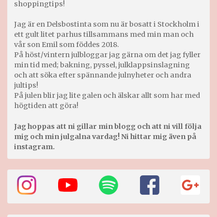
shoppingtips!
Jag är en Delsbostinta som nu är bosatt i Stockholm i
ett gult litet parhus tillsammans med min man och
vår son Emil som föddes 2018.
På höst/vintern julbloggar jag gärna om det jag fyller
min tid med; bakning, pyssel, julklappsinslagning
och att söka efter spännande julnyheter och andra
jultips!
På julen blir jag lite galen och älskar allt som har med
högtiden att göra!
Jag hoppas att ni gillar min blogg och att ni vill följa
mig och min julgalna vardag! Ni hittar mig även på
instagram.