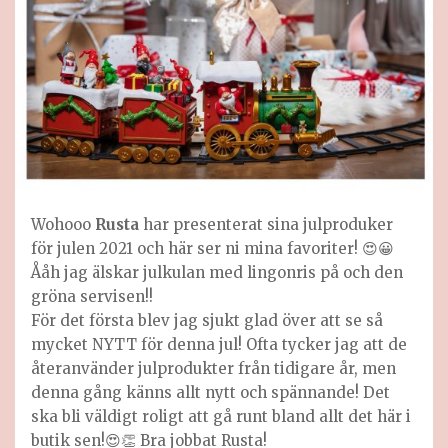
Wohooo
Rusta
har presenterat sina julproduker
för julen 2021 och här ser ni mina favoriter! 😍😀
Ååh jag älskar julkulan med lingonris på och den
gröna servisen!!
För det första blev jag sjukt glad över att se så
mycket NYTT för denna jul! Ofta tycker jag att de
återanvänder julprodukter från tidigare år, men
denna gång känns allt nytt och spännande! Det
ska bli väldigt roligt att gå runt bland allt det här i
butik sen!😍👏 Bra jobbat Rusta!