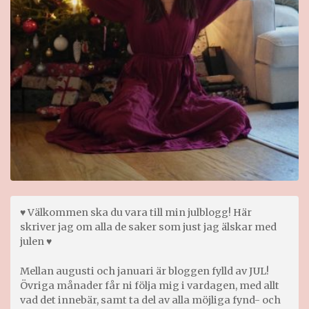
♥ Välkommen ska du vara till min julblogg! Här
skriver jag om alla de saker som just jag älskar med
julen ♥
Mellan augusti och januari är bloggen fylld av JUL!
Övriga månader får ni följa mig i vardagen, med allt
vad det innebär, samt ta del av alla möjliga fynd- och