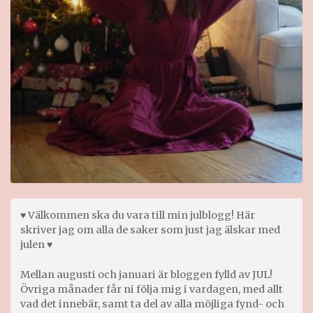
♥ Välkommen ska du vara till min julblogg! Här
skriver jag om alla de saker som just jag älskar med
julen ♥
Mellan augusti och januari är bloggen fylld av JUL!
Övriga månader får ni följa mig i vardagen, med allt
vad det innebär, samt ta del av alla möjliga fynd- och