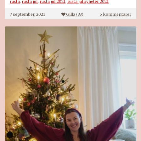
rusta
,
rusta jul
,
rusta jul 2021
,
rusta julnyheter 2021
till
7 september, 2021
Gilla (
33
)
5 kommentarer
Rust
julen
2021