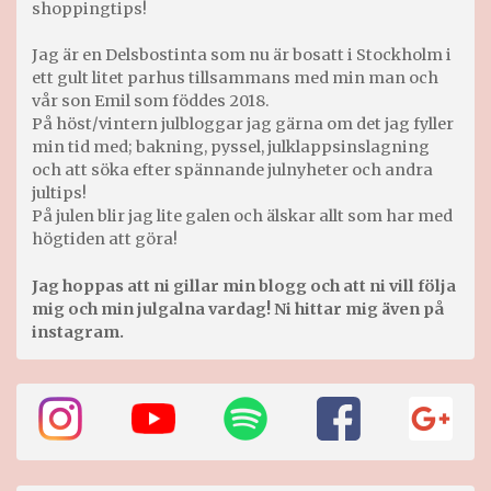
shoppingtips!
Jag är en Delsbostinta som nu är bosatt i Stockholm i
ett gult litet parhus tillsammans med min man och
vår son Emil som föddes 2018.
På höst/vintern julbloggar jag gärna om det jag fyller
min tid med; bakning, pyssel, julklappsinslagning
och att söka efter spännande julnyheter och andra
jultips!
På julen blir jag lite galen och älskar allt som har med
högtiden att göra!
Jag hoppas att ni gillar min blogg och att ni vill följa
mig och min julgalna vardag! Ni hittar mig även på
instagram.