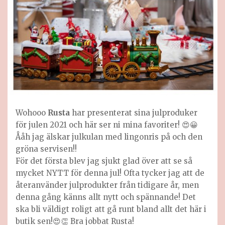
Wohooo
Rusta
har presenterat sina julproduker
för julen 2021 och här ser ni mina favoriter! 😍😀
Ååh jag älskar julkulan med lingonris på och den
gröna servisen!!
För det första blev jag sjukt glad över att se så
mycket NYTT för denna jul! Ofta tycker jag att de
återanvänder julprodukter från tidigare år, men
denna gång känns allt nytt och spännande! Det
ska bli väldigt roligt att gå runt bland allt det här i
butik sen!😍👏 Bra jobbat Rusta!