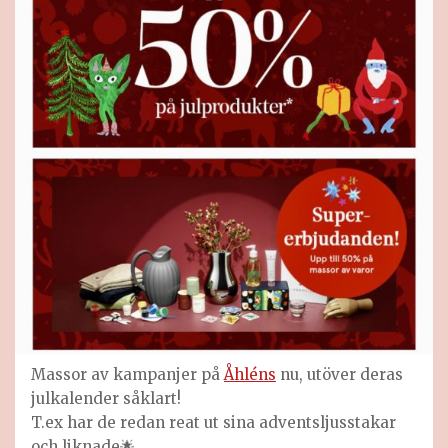
Massor av kampanjer på
Åhléns
nu, utöver deras
julkalender såklart!
T.ex har de redan reat ut sina adventsljusstakar
och liknade🌟