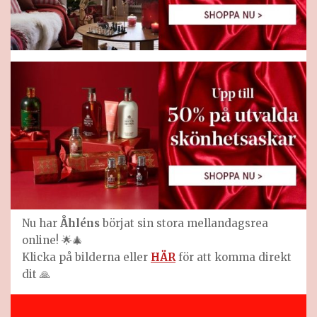
Nu har
Åhléns
börjat sin stora mellandagsrea
online! 🌟🎄
Klicka på bilderna eller
HÄR
för att komma direkt
dit 🙏