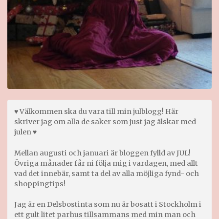
♥ Välkommen ska du vara till min julblogg! Här
skriver jag om alla de saker som just jag älskar med
julen ♥
Mellan augusti och januari är bloggen fylld av JUL!
Övriga månader får ni följa mig i vardagen, med allt
vad det innebär, samt ta del av alla möjliga fynd- och
shoppingtips!
Jag är en Delsbostinta som nu är bosatt i Stockholm i
ett gult litet parhus tillsammans med min man och