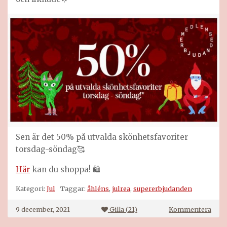
Sen är det 50% på utvalda skönhetsfavoriter
torsdag-söndag🥰
Här
kan du shoppa! 🛍
Kategori:
Jul
Taggar:
åhléns
,
julrea
,
supererbjudanden
på
9 december, 2021
Gilla (
21
)
Kommentera
Lite