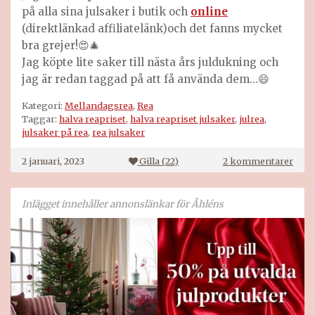
på alla sina julsaker i butik och
online
(direktlänkad affiliatelänk)och det fanns mycket
bra grejer!😍🎄
Jag köpte lite saker till nästa års juldukning och
jag är redan taggad på att få använda dem…😄
Kategori:
Mellandagsrea
,
Rea
Taggar:
halva reapriset
,
halva reapriset julsaker
,
julrea
,
julsaker på rea
,
rea julsaker
till
2 januari, 2023
Gilla (
22
)
2 kommentarer
Rea
på
julsa
Inlägget innehåller annonslänkar för Åhléns