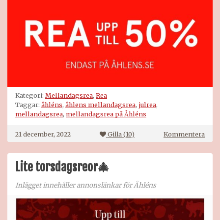
Kategori:
Mellandagsrea
,
Rea
Taggar:
åhléns
,
åhlens mellandagsrea
,
julrea
,
mellandagsrea
,
mellandagsrea på Åhléns
på
21 december, 2022
Gilla (
10
)
Kommentera
Lite torsdagsreor🎄
Inlägget innehåller annonslänkar för Åhléns