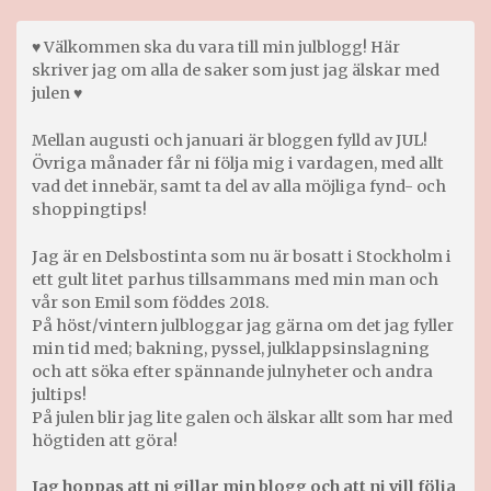
♥ Välkommen ska du vara till min julblogg! Här
skriver jag om alla de saker som just jag älskar med
julen ♥
Mellan augusti och januari är bloggen fylld av JUL!
Övriga månader får ni följa mig i vardagen, med allt
vad det innebär, samt ta del av alla möjliga fynd- och
shoppingtips!
Jag är en Delsbostinta som nu är bosatt i Stockholm i
ett gult litet parhus tillsammans med min man och
vår son Emil som föddes 2018.
På höst/vintern julbloggar jag gärna om det jag fyller
min tid med; bakning, pyssel, julklappsinslagning
och att söka efter spännande julnyheter och andra
jultips!
På julen blir jag lite galen och älskar allt som har med
högtiden att göra!
Jag hoppas att ni gillar min blogg och att ni vill följa