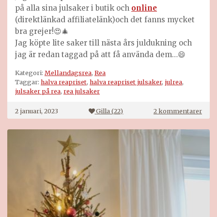
på alla sina julsaker i butik och
online
(direktlänkad affiliatelänk)och det fanns mycket
bra grejer!😍🎄
Jag köpte lite saker till nästa års juldukning och
jag är redan taggad på att få använda dem…😄
Kategori:
Mellandagsrea
,
Rea
Taggar:
halva reapriset
,
halva reapriset julsaker
,
julrea
,
julsaker på rea
,
rea julsaker
till
2 januari, 2023
Gilla (
22
)
2 kommentarer
Rea
på
julsa