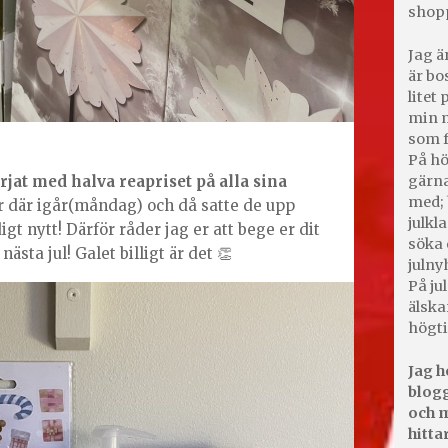
shop
Jag ä
är bo
litet
min m
som f
På hö
gärna
örjat med halva reapriset på alla sina
med; 
ar där igår(måndag) och då satte de upp
julkl
igt nytt! Därför råder jag er att bege er dit
söka 
nästa jul! Galet billigt är det 👏
julny
På jul
älska
högti
Jag h
blogg
och m
hitta