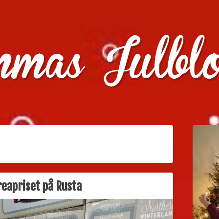
julklappstips, julkalendrar, adventskalendrar , julpyssel oc
reapriset på Rusta