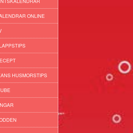
ENTSKALENDRAR
ALENDRAR ONLINE
V
LAPPSTIPS
ECEPT
ANS HUSMORSTIPS
TUBE
INGAR
PODDEN