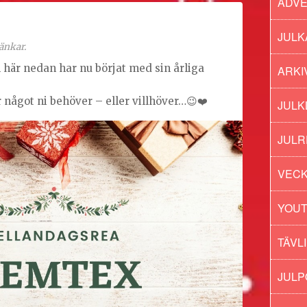
ADV
för
halva
reapriset
JULK
änkar.
på
Rusta
l här nedan har nu börjat med sin årliga
ARKI
r något ni behöver – eller villhöver…😉❤️
JULK
JULR
VECK
YOU
TÄVL
JUL