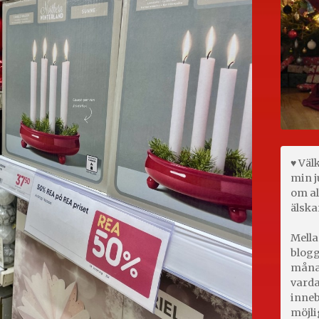
♥ Väl
min j
om al
älska
Mella
blogg
månad
varda
inneb
möjli