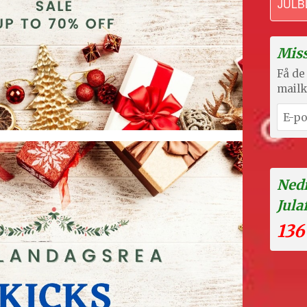
JULB
Miss
Få de 
mailk
Nedr
Jula
136