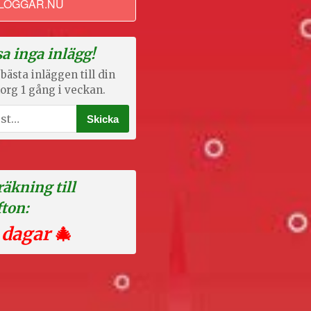
LOGGAR.NU
a inga inlägg!
bästa inläggen till din
org 1 gång i veckan.
äkning till
fton:
 dagar
🎄