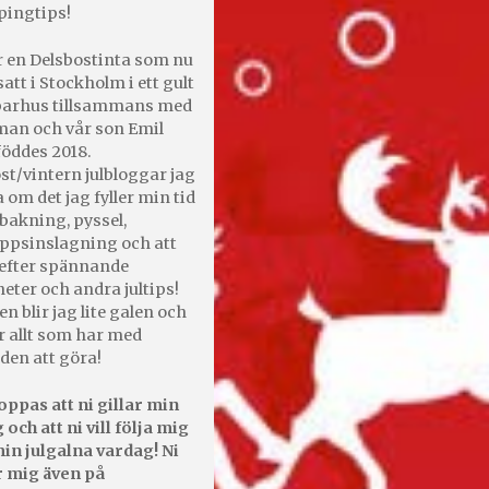
pingtips!
r en Delsbostinta som nu
satt i Stockholm i ett gult
 parhus tillsammans med
an och vår son Emil
öddes 2018.
st/vintern julbloggar jag
 om det jag fyller min tid
bakning, pyssel,
appsinslagning och att
efter spännande
heter och andra jultips!
en blir jag lite galen och
r allt som har med
den att göra!
oppas att ni gillar min
 och att ni vill följa mig
in julgalna vardag! Ni
r mig även på