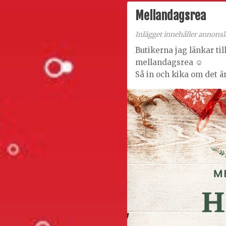
Mellandagsrea
Inlägget innehåller annonsl
Butikerna jag länkar til
mellandagsrea ☺️
Så in och kika om det ä