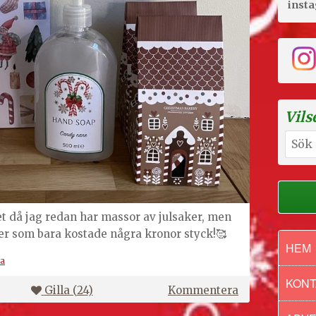
inst
Vils
Sök
efter:
t då jag redan har massor av julsaker, men
er som bara kostade några kronor styck!🥰
HEM
a
KONT
på
Gilla (
24
)
Kommentera
Julsaker