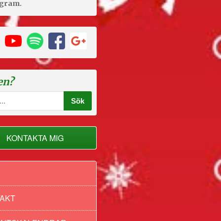
agram.
en?
KONTAKTA MIG
AKT