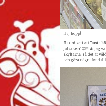
Hej hopp!
Har ni sett att Rusta b
julsaker?
🤶🏻 🎄 Jag v
skyltarna, så det är väld
och göra några fynd till 