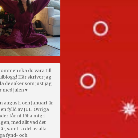
kommen ska du vara till
ulblogg! Här skriver jag
la de saker som just jag
r med julen ♥
n augusti och januari är
en fylld av JUL! Övriga
er får ni följa mig i
gen, med allt vad det
är, samt ta del av alla
ga fynd- och