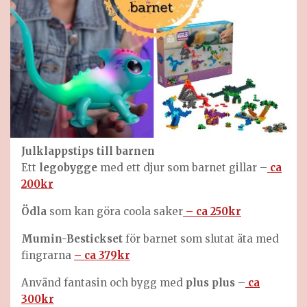
Julklappstips till
barnen
Ett
legobygge
med ett djur som barnet gillar –
ca
200kr
Ödla
som kan göra coola saker
– ca 250kr
Mumin-Bestickset
för barnet som slutat äta med
fingrarna
– ca 379kr
Använd fantasin och bygg med
plus plus
–
ca
300kr