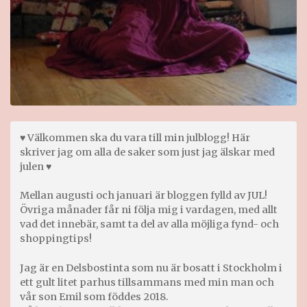
♥ Välkommen ska du vara till min julblogg! Här
skriver jag om alla de saker som just jag älskar med
julen ♥
Mellan augusti och januari är bloggen fylld av JUL!
Övriga månader får ni följa mig i vardagen, med allt
vad det innebär, samt ta del av alla möjliga fynd- och
shoppingtips!
Jag är en Delsbostinta som nu är bosatt i Stockholm i
ett gult litet parhus tillsammans med min man och
vår son Emil som föddes 2018.