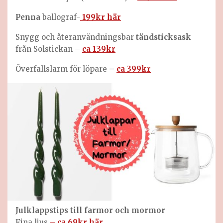
Penna
ballograf-
199kr här
Snygg och återanvändningsbar
tändsticksask
från Solstickan –
ca 139kr
Överfallslarm för löpare
–
ca 399kr
Julklappstips till farmor och mormor
Fina ljus
– ca 69kr här