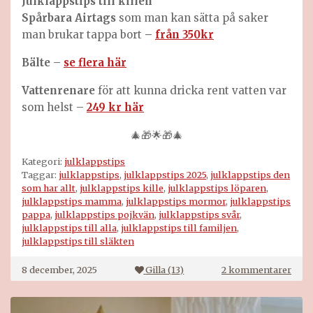
Julklappstips till
killen
Spårbara Airtags
som man kan sätta på saker
man brukar tappa bort
–
från 350kr
Bälte
–
se flera här
Vattenrenare
för att kunna dricka rent vatten var
som helst –
249 kr här
🎄🎁🌟🎁🎄
Kategori:
julklappstips
Taggar:
julklappstips
,
julklappstips 2025
,
julklappstips den
som har allt
,
julklappstips kille
,
julklappstips löparen
,
julklappstips mamma
,
julklappstips mormor
,
julklappstips
pappa
,
julklappstips pojkvän
,
julklappstips svår
,
julklappstips till alla
,
julklappstips till familjen
,
julklappstips till släkten
till
8 december, 2025
Gilla (
13
)
2 kommentarer
Julk
till
hela