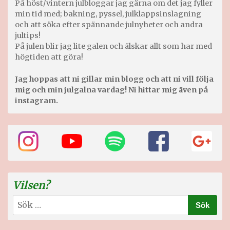
På höst/vintern julbloggar jag gärna om det jag fyller
min tid med; bakning, pyssel, julklappsinslagning
och att söka efter spännande julnyheter och andra
jultips!
På julen blir jag lite galen och älskar allt som har med
högtiden att göra!
Jag hoppas att ni gillar min blogg och att ni vill följa
mig och min julgalna vardag! Ni hittar mig även på
instagram.
Vilsen?
Sök
efter: