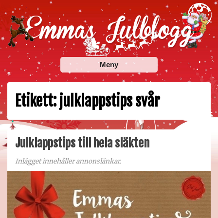
Skip
to
content
Emmas Julblogg
Julbloggar om julnyheter, julklappstips, julkalendrar,
Meny
adventskalendrar , julpyssel och julrecept!
Etikett:
julklappstips svår
Julklappstips till hela släkten
Inlägget innehåller annonslänkar.