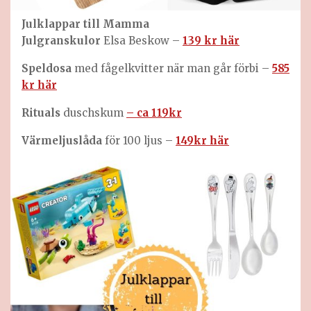
Julklappar till Mamma
Julgranskulor
Elsa Beskow –
139 kr här
Speldosa
med fågelkvitter när man går förbi –
585
kr här
Rituals
duschskum
– ca 119kr
Värmeljuslåda
för 100 ljus –
149kr här