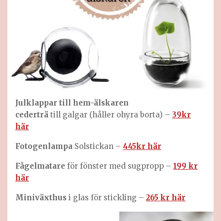
Julklappar till hem-älskaren
cederträ
till galgar (håller ohyra borta) –
39kr
här
Fotogenlampa
Solstickan –
445kr här
Fågelmatare
för fönster med sugpropp –
199 kr
här
Miniväxthus
i glas för stickling –
265 kr här