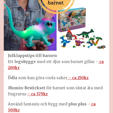
Julklappstips till
barnen
Ett
legobygge
med ett djur som barnet gillar –
ca
200kr
Ödla
som kan göra coola saker
– ca 250kr
Mumin-Bestickset
för barnet som slutat äta med
fingrarna
– ca 379kr
Använd fantasin och bygg med
plus plus
–
ca
300kr