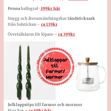
Penna
ballograf-
199kr här
Snygg och återanvändningsbar
tändsticksask
från Solstickan –
ca 139kr
Överfallslarm för löpare
–
ca 399kr
Julklappstips till farmor och mormor
Fina ljus
– ca 69kr här