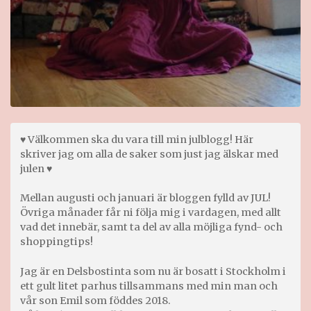
♥ Välkommen ska du vara till min julblogg! Här
skriver jag om alla de saker som just jag älskar med
julen ♥
Mellan augusti och januari är bloggen fylld av JUL!
Övriga månader får ni följa mig i vardagen, med allt
vad det innebär, samt ta del av alla möjliga fynd- och
shoppingtips!
Jag är en Delsbostinta som nu är bosatt i Stockholm i
ett gult litet parhus tillsammans med min man och
vår son Emil som föddes 2018.