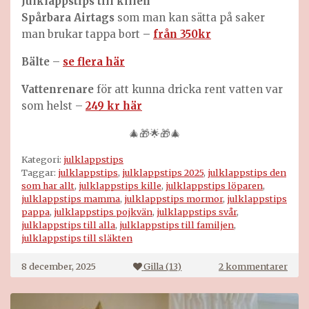
Julklappstips till
killen
Spårbara Airtags
som man kan sätta på saker
man brukar tappa bort
–
från 350kr
Bälte
–
se flera här
Vattenrenare
för att kunna dricka rent vatten var
som helst –
249 kr här
🎄🎁🌟🎁🎄
Kategori:
julklappstips
Taggar:
julklappstips
,
julklappstips 2025
,
julklappstips den
som har allt
,
julklappstips kille
,
julklappstips löparen
,
julklappstips mamma
,
julklappstips mormor
,
julklappstips
pappa
,
julklappstips pojkvän
,
julklappstips svår
,
julklappstips till alla
,
julklappstips till familjen
,
julklappstips till släkten
till
8 december, 2025
Gilla (
13
)
2 kommentarer
Julk
till
hela