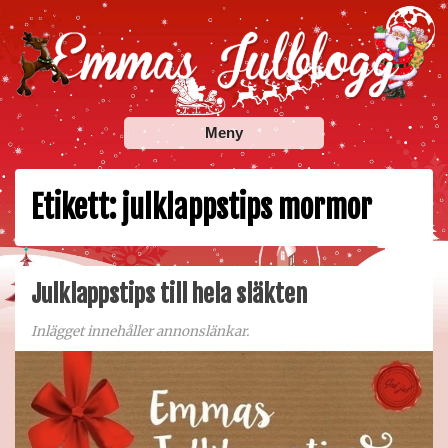
Skip
to
content
Emmas Julblogg
Julbloggar om julnyheter, julklappstips, julkalendrar,
Meny
adventskalendrar , julpyssel och julrecept!
Etikett:
julklappstips mormor
Julklappstips till hela släkten
Inlägget innehåller annonslänkar.