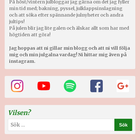
På höst/vintern julbloggar jag gärna om det jag fyller
min tid med; bakning, pyssel, julklappsinslagning
och att söka efter spännande julnyheter och andra
jultips!
På julen blir jag lite galen och älskar allt som har med
högtiden att göra!
Jag hoppas att ni gillar min blogg och att ni vill följa
mig och min julgalna vardag! Ni hittar mig även på
instagram.
Vilsen?
Sök
efter: