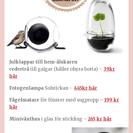
Julklappar till hem-älskaren
cederträ
till galgar (håller ohyra borta) –
39kr
här
Fotogenlampa
Solstickan –
445kr här
Fågelmatare
för fönster med sugpropp –
199 kr
här
Miniväxthus
i glas för stickling –
265 kr här