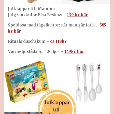
Julklappar till Mamma
Julgranskulor
Elsa Beskow –
139 kr här
Speldosa
med fågelkvitter när man går förbi –
585
kr här
Rituals
duschskum
– ca 119kr
Värmeljuslåda
för 100 ljus –
149kr här