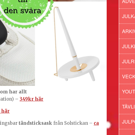
ADV
JULK
ARKI
JULK
JULR
VECK
YOU
om har allt
ration)
–
349kr här
TÄVL
 här
JUL
ningsbar
tändsticksask
från Solstickan –
ca