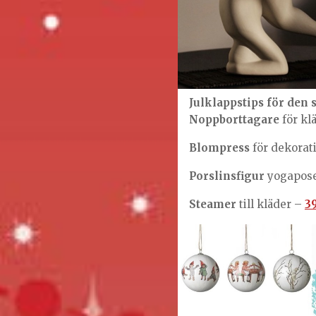
Julklappstips för den 
Noppborttagare
för kl
Blompress
för dekorat
Porslinsfigur
yogapos
Steamer
till kläder –
3