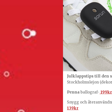
Julklappstips till
den s
Stockholmslejon (deko
Penna
ballograf-
199kr
Snygg och återanvänd
139kr