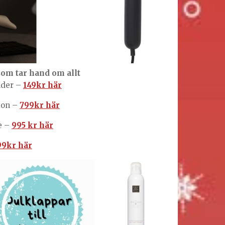
som tar hand om allt
äder –
149kr här
ion –
799kr här
e –
995 kr här
99kr här