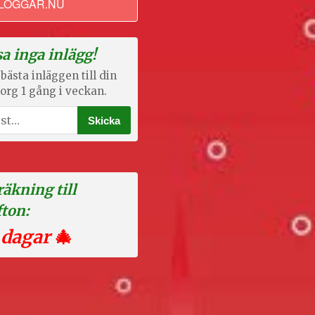
LOGGAR.NU
a inga inlägg!
bästa inläggen till din
org 1 gång i veckan.
äkning till
fton:
 dagar
🎄