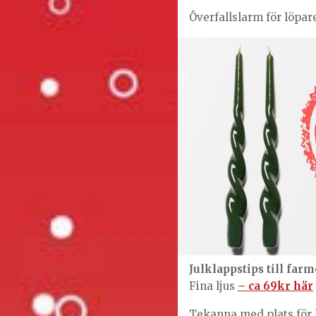
Överfallslarm för löpa
Julklappstips till fa
Fina ljus
– ca 69kr här
Tekanna med plats för 