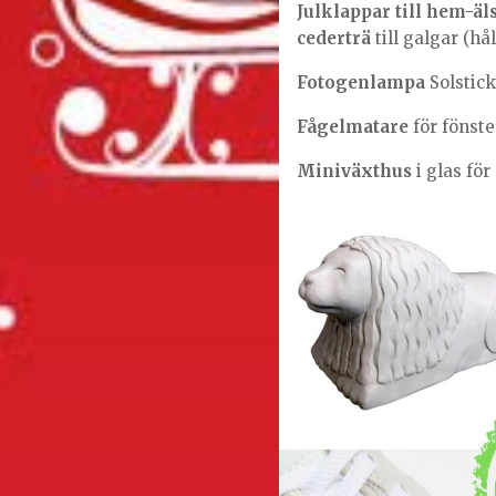
Julklappar till hem-ä
cederträ
till galgar (hå
Fotogenlampa
Solstic
Fågelmatare
för fönst
Miniväxthus
i glas för