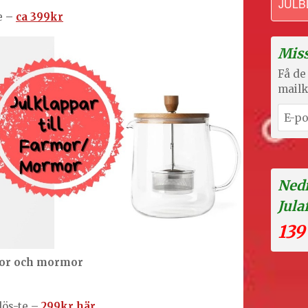
JULB
re
–
ca 399kr
Miss
Få de 
mailk
Nedr
Jula
139
rmor och mormor
lös-te –
299kr här