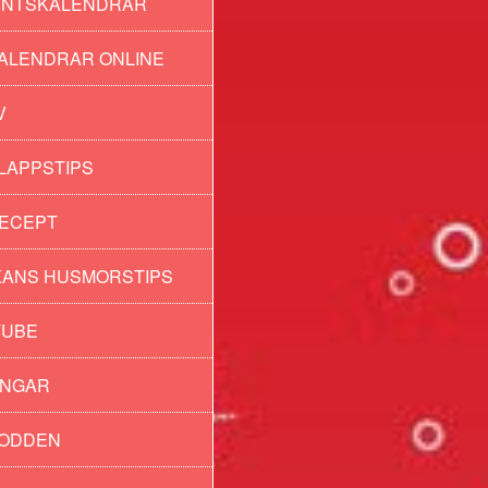
ENTSKALENDRAR
ALENDRAR ONLINE
V
LAPPSTIPS
ECEPT
ANS HUSMORSTIPS
TUBE
INGAR
PODDEN