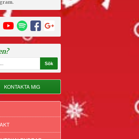
agram.
en?
KONTAKTA MIG
AKT