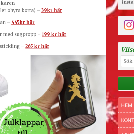
inst
lskaren
ller ohyra borta) –
39kr här
kan –
445kr här
er med sugpropp –
199 kr här
 stickling –
265 kr här
Vils
Sök
efter:
HEM
KONT