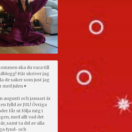
kommen ska du vara till
ulblogg! Här skriver jag
la de saker som just jag
r med julen ♥
n augusti och januari är
en fylld av JUL! Övriga
er får ni följa mig i
gen, med allt vad det
är, samt ta del av alla
ga fynd- och