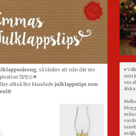
♥ Väl
ulklappssäsong
, så tänkte att nån där ute
min j
piration 🥰🎅🏻🌟
om al
ler alltså lite blandade
julklappstips som
älska
ten!
🎁
Mella
blogg
månad
varda
inneb
möjli