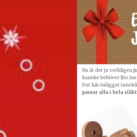
Nu är det ju verkligen
j
kanske behöver lite ins
Det här inlägget innehål
passar alla i hela släk