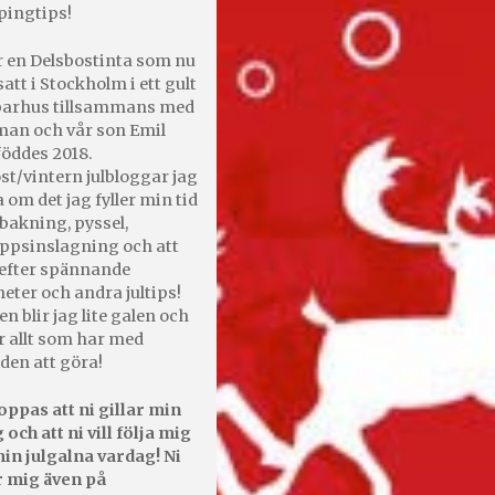
pingtips!
r en Delsbostinta som nu
satt i Stockholm i ett gult
 parhus tillsammans med
an och vår son Emil
öddes 2018.
st/vintern julbloggar jag
 om det jag fyller min tid
bakning, pyssel,
appsinslagning och att
efter spännande
heter och andra jultips!
en blir jag lite galen och
r allt som har med
den att göra!
oppas att ni gillar min
 och att ni vill följa mig
in julgalna vardag! Ni
r mig även på