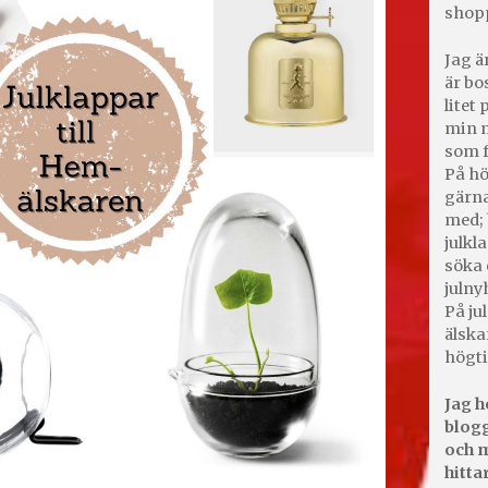
shop
Jag ä
är bo
litet
min m
som f
På hö
gärna
med; 
julkl
söka 
julny
På jul
älska
högti
Jag h
blogg
och m
hitta