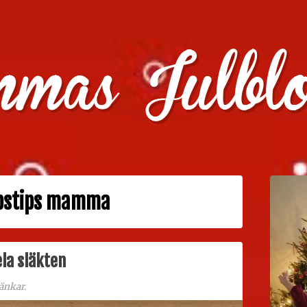
julklappstips, julkalendrar, adventskalendrar , julpyssel oc
ppstips mamma
ela släkten
änkar.