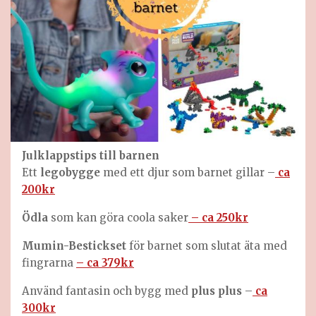
Julklappstips till
barnen
Ett
legobygge
med ett djur som barnet gillar –
ca
200kr
Ödla
som kan göra coola saker
– ca 250kr
Mumin-Bestickset
för barnet som slutat äta med
fingrarna
– ca 379kr
Använd fantasin och bygg med
plus plus
–
ca
300kr