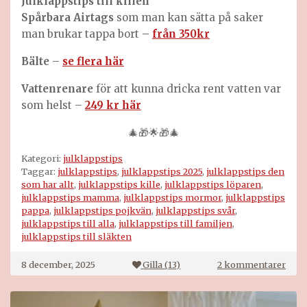
Julklappstips till
killen
Spårbara Airtags
som man kan sätta på saker
man brukar tappa bort
–
från 350kr
Bälte
–
se flera här
Vattenrenare
för att kunna dricka rent vatten var
som helst –
249 kr här
🎄🎁🌟🎁🎄
Kategori:
julklappstips
Taggar:
julklappstips
,
julklappstips 2025
,
julklappstips den
som har allt
,
julklappstips kille
,
julklappstips löparen
,
julklappstips mamma
,
julklappstips mormor
,
julklappstips
pappa
,
julklappstips pojkvän
,
julklappstips svår
,
julklappstips till alla
,
julklappstips till familjen
,
julklappstips till släkten
till
8 december, 2025
Gilla (
13
)
2 kommentarer
Julk
till
hela