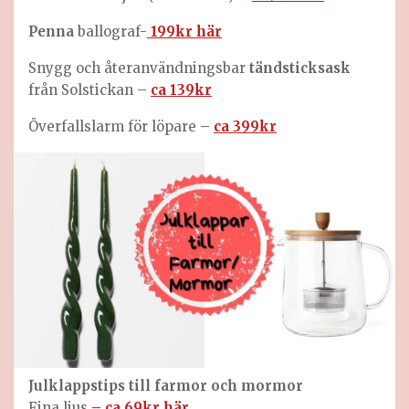
Penna
ballograf-
199kr här
Snygg och återanvändningsbar
tändsticksask
från Solstickan –
ca 139kr
Överfallslarm för löpare
–
ca 399kr
Julklappstips till farmor och mormor
Fina ljus
– ca 69kr här