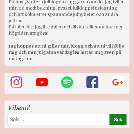
På höst/vintern julbloggar jag gärna om det jag fyller
min tid med; bakning, pyssel, julklappsinslagning
och att söka efter spännande julnyheter och andra
jultips!
På julen blir jag lite galen och älskar allt som har med
högtiden att göra!
Jag hoppas att ni gillar min blogg och att ni vill följa
mig och min julgalna vardag! Ni hittar mig även på
instagram.
Vilsen?
Sök
efter: