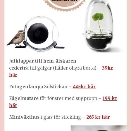
Julklappar till hem-älskaren
cederträ
till galgar (håller ohyra borta) –
39kr
här
Fotogenlampa
Solstickan –
445kr här
Fågelmatare
för fönster med sugpropp –
199 kr
här
Miniväxthus
i glas för stickling –
265 kr här