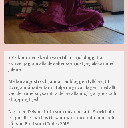
♥ Välkommen ska du vara till min julblogg! Här
skriver jag om alla de saker som just jag älskar med
julen ♥
Mellan augusti och januari är bloggen fylld av JUL!
Övriga månader får ni följa mig i vardagen, med allt
vad det innebär, samt ta del av alla möjliga fynd- och
shoppingtips!
Jag är en Delsbostinta som nu är bosatt i Stockholm i
ett gult litet parhus tillsammans med min man och
vår son Emil som föddes 2018.