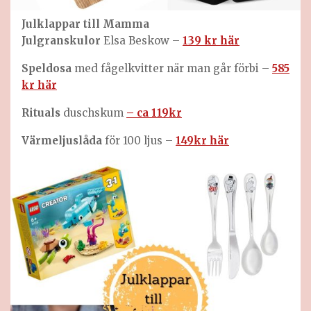
Julklappar till Mamma
Julgranskulor
Elsa Beskow –
139 kr här
Speldosa
med fågelkvitter när man går förbi –
585
kr här
Rituals
duschskum
– ca 119kr
Värmeljuslåda
för 100 ljus –
149kr här