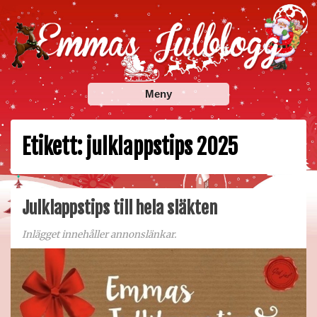
Skip
to
content
Emmas Julblogg
Julbloggar om julnyheter, julklappstips, julkalendrar,
Meny
adventskalendrar , julpyssel och julrecept!
Etikett:
julklappstips 2025
Julklappstips till hela släkten
Inlägget innehåller annonslänkar.