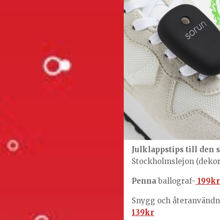
Julklappstips till
den s
Stockholmslejon (deko
Penna
ballograf-
199kr
Snygg och återanvänd
139kr