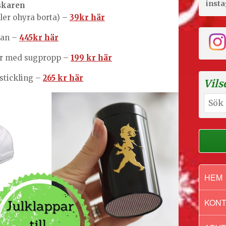
inst
lskaren
ller ohyra borta) –
39kr här
kan –
445kr här
er med sugpropp –
199 kr här
 stickling –
265 kr här
Vils
Sök
efter:
HEM
KONT