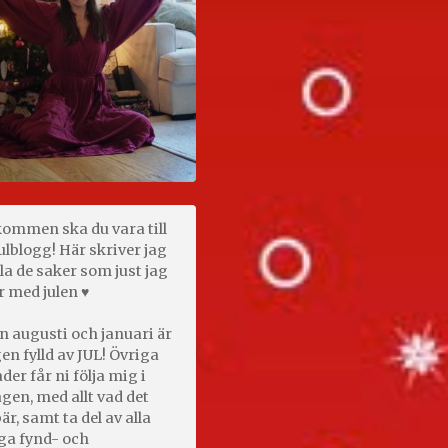
kommen ska du vara till
ulblogg! Här skriver jag
la de saker som just jag
r med julen ♥
n augusti och januari är
en fylld av JUL! Övriga
er får ni följa mig i
gen, med allt vad det
är, samt ta del av alla
ga fynd- och