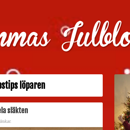
julklappstips, julkalendrar, adventskalendrar , julpyssel oc
pstips löparen
ela släkten
änkar.