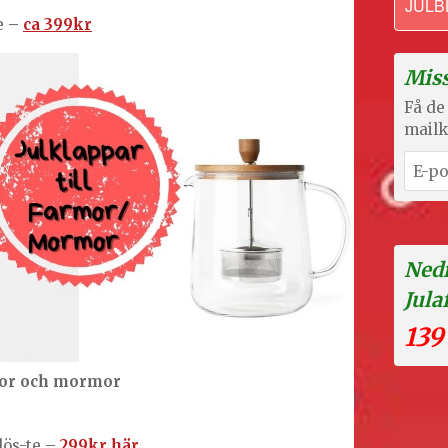
JULB
re
–
ca 399kr
Miss
Få de 
mailk
Nedr
Jula
139
rmor och mormor
lös-te –
299kr här