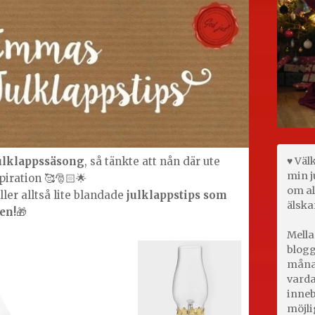
♥ Väl
ulklappssäsong
, så tänkte att nån där ute
min j
piration 🥰🎅🏻🌟
om al
ler alltså lite blandade
julklappstips som
älska
ten!
🎁
Mella
blogg
månad
varda
inneb
möjli