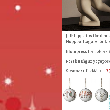
Julklappstips för den 
Noppborttagare
för kl
Blompress
för dekorat
Porslinsfigur
yogapos
Steamer
till kläder –
3