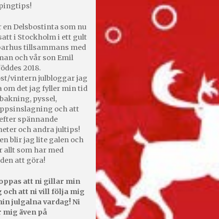
pingtips!
r en Delsbostinta som nu
satt i Stockholm i ett gult
 parhus tillsammans med
an och vår son Emil
öddes 2018.
st/vintern julbloggar jag
 om det jag fyller min tid
bakning, pyssel,
appsinslagning och att
efter spännande
heter och andra jultips!
en blir jag lite galen och
r allt som har med
den att göra!
oppas att ni gillar min
 och att ni vill följa mig
in julgalna vardag! Ni
r mig även på