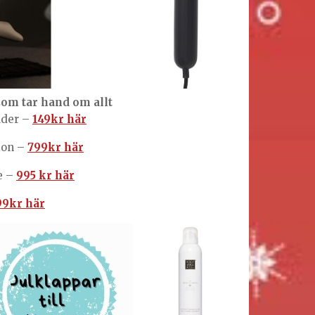
som tar hand om allt
äder –
149kr här
ion –
799kr här
e –
995 kr här
99kr här