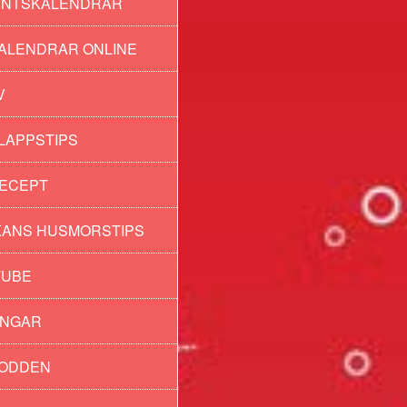
ENTSKALENDRAR
ALENDRAR ONLINE
V
LAPPSTIPS
ECEPT
ANS HUSMORSTIPS
TUBE
INGAR
PODDEN