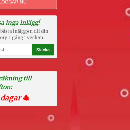
LOGGAR.NU
a inga inlägg!
bästa inläggen till din
org 1 gång i veckan.
äkning till
fton:
 dagar
🎄