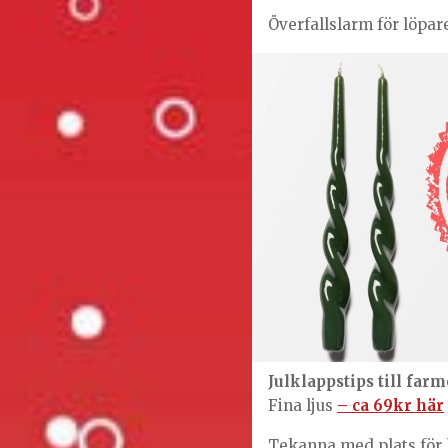
Överfallslarm för löpa
Julklappstips till fa
Fina ljus
– ca 69kr här
Tekanna med plats för 