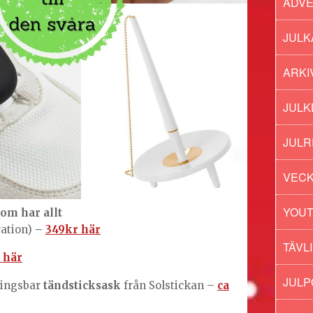
ADV
JULK
ARKI
JULK
JULR
VECK
YOU
om har allt
ration)
–
349kr här
TÄVL
 här
JUL
ningsbar
tändsticksask
från Solstickan –
ca