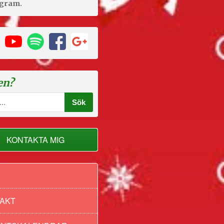
agram.
en?
KONTAKTA MIG
AKT