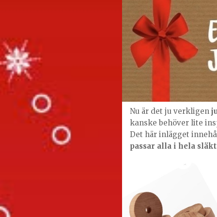
Nu är det ju verkligen
j
kanske behöver lite ins
Det här inlägget innehål
passar alla i hela släk