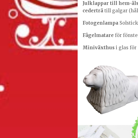
Julklappar till hem-ä
cederträ
till galgar (hå
Fotogenlampa
Solstic
Fågelmatare
för fönst
Miniväxthus
i glas för