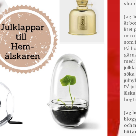
shop
Jag ä
är bo
litet
min m
som f
På hö
gärna
med; 
julkl
söka 
julny
På jul
älska
högti
Jag h
blogg
och m
hitta