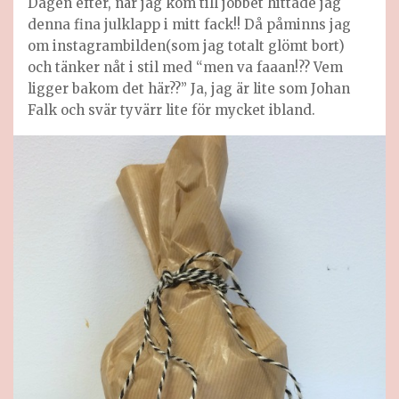
Dagen efter, när jag kom till jobbet hittade jag
denna fina julklapp i mitt fack!! Då påminns jag
om instagrambilden(som jag totalt glömt bort)
och tänker nåt i stil med “men va faaan!?? Vem
ligger bakom det här??” Ja, jag är lite som Johan
Falk och svär tyvärr lite för mycket ibland.