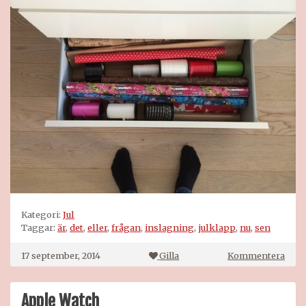
Kategori:
Jul
Taggar:
är
,
det
,
eller
,
frågan
,
inslagning
,
julklapp
,
nu
,
sen
på
17 september, 2014
Gilla
Kommentera
Året
först
julkl
Apple Watch