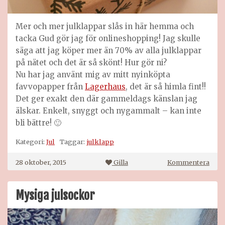
Mer och mer julklappar slås in här hemma och
tacka Gud gör jag för onlineshopping! Jag skulle
säga att jag köper mer än 70% av alla julklappar
på nätet och det är så skönt! Hur gör ni?
Nu har jag använt mig av mitt nyinköpta
favvopapper från
Lagerhaus
, det är så himla fint!!
Det ger exakt den där gammeldags känslan jag
älskar. Enkelt, snyggt och nygammalt – kan inte
bli bättre! 🙂
Kategori:
Jul
Taggar:
julklapp
på
28 oktober, 2015
Gilla
Kommentera
Mer
julk
Mysiga julsockor