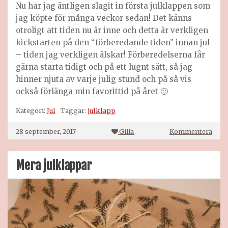
Nu har jag äntligen slagit in första julklappen som
jag köpte för många veckor sedan! Det känns
otroligt att tiden nu är inne och detta är verkligen
kickstarten på den “förberedande tiden” innan jul
– tiden jag verkligen älskar! Förberedelserna får
gärna starta tidigt och på ett lugnt sätt, så jag
hinner njuta av varje julig stund och på så vis
också förlänga min favorittid på året 🙂
Kategori:
Jul
Taggar:
julklapp
på
28 september, 2017
Gilla
Kommentera
Förs
julk
insl
Mera julklappar