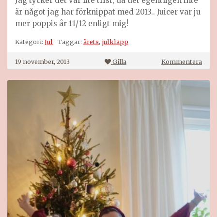
Jag tycker det var lite trist, då det egentligen inte
är något jag har förknippat med 2013.. Juicer var ju
mer poppis år 11/12 enligt mig!
Kategori:
Jul
Taggar:
årets
,
julklapp
på
19 november, 2013
Gilla
Kommentera
Året
julk
blev
…