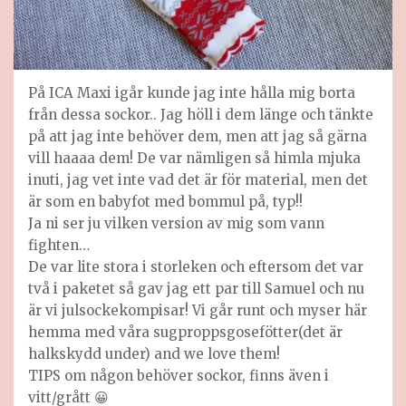
På ICA Maxi igår kunde jag inte hålla mig borta
från dessa sockor.. Jag höll i dem länge och tänkte
på att jag inte behöver dem, men att jag så gärna
vill haaaa dem! De var nämligen så himla mjuka
inuti, jag vet inte vad det är för material, men det
är som en babyfot med bommul på, typ!!
Ja ni ser ju vilken version av mig som vann
fighten…
De var lite stora i storleken och eftersom det var
två i paketet så gav jag ett par till Samuel och nu
är vi julsockekompisar! Vi går runt och myser här
hemma med våra sugproppsgosefötter(det är
halkskydd under) and we love them!
TIPS om någon behöver sockor, finns även i
vitt/grått 😀