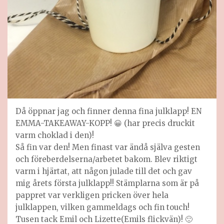
Då öppnar jag och finner denna fina julklapp! EN
EMMA-TAKEAWAY-KOPP! 😀 (har precis druckit
varm choklad i den)!
Så fin var den! Men finast var ändå själva gesten
och föreberdelserna/arbetet bakom. Blev riktigt
varm i hjärtat, att någon julade till det och gav
mig årets första julklapp!! Stämplarna som är på
pappret var verkligen pricken över hela
julklappen, vilken gammeldags och fin touch!
Tusen tack Emil och Lizette(Emils flickvän)! 🙂