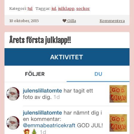
Kategori:
Jul
Taggar:
jul
,
julklapp
,
sockor
på
10 oktober, 2015
Gilla
Kommentera
Mysi
juls
Årets första julklapp!!