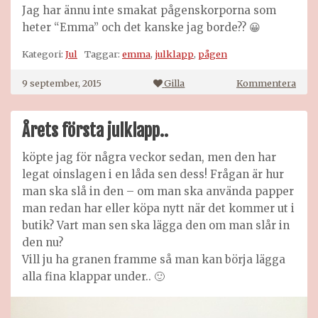
Jag har ännu inte smakat pågenskorporna som
heter “Emma” och det kanske jag borde?? 😀
Kategori:
Jul
Taggar:
emma
,
julklapp
,
pågen
på
9 september, 2015
Gilla
Kommentera
Året
först
julkl
Årets första julklapp..
köpte jag för några veckor sedan, men den har
legat oinslagen i en låda sen dess! Frågan är hur
man ska slå in den – om man ska använda papper
man redan har eller köpa nytt när det kommer ut i
butik? Vart man sen ska lägga den om man slår in
den nu?
Vill ju ha granen framme så man kan börja lägga
alla fina klappar under.. 🙂