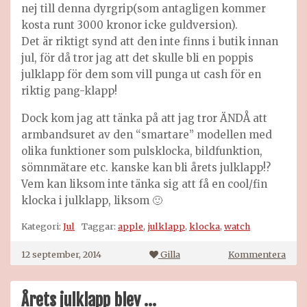
nej till denna dyrgrip(som antagligen kommer
kosta runt 3000 kronor icke guldversion).
Det är riktigt synd att den inte finns i butik innan
jul, för då tror jag att det skulle bli en poppis
julklapp för dem som vill punga ut cash för en
riktig pang-klapp!
Dock kom jag att tänka på att jag tror ÄNDÅ att
armbandsuret av den “smartare” modellen med
olika funktioner som pulsklocka, bildfunktion,
sömnmätare etc. kanske kan bli årets julklapp!?
Vem kan liksom inte tänka sig att få en cool/fin
klocka i julklapp, liksom 🙂
Kategori:
Jul
Taggar:
apple
,
julklapp
,
klocka
,
watch
på
12 september, 2014
Gilla
Kommentera
Appl
Watc
Årets julklapp blev …