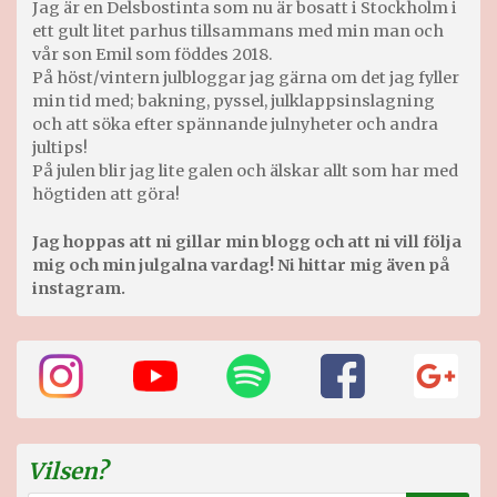
Jag är en Delsbostinta som nu är bosatt i Stockholm i
ett gult litet parhus tillsammans med min man och
vår son Emil som föddes 2018.
På höst/vintern julbloggar jag gärna om det jag fyller
min tid med; bakning, pyssel, julklappsinslagning
och att söka efter spännande julnyheter och andra
jultips!
På julen blir jag lite galen och älskar allt som har med
högtiden att göra!
Jag hoppas att ni gillar min blogg och att ni vill följa
mig och min julgalna vardag! Ni hittar mig även på
instagram.
Vilsen?