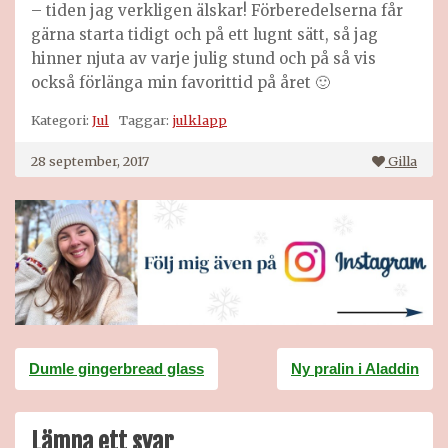
– tiden jag verkligen älskar! Förberedelserna får
gärna starta tidigt och på ett lugnt sätt, så jag
hinner njuta av varje julig stund och på så vis
också förlänga min favorittid på året 🙂
Kategori:
Jul
Taggar:
julklapp
28 september, 2017
Gilla
Inläggsnavigering
Dumle gingerbread glass
Ny pralin i Aladdin
Lämna ett svar