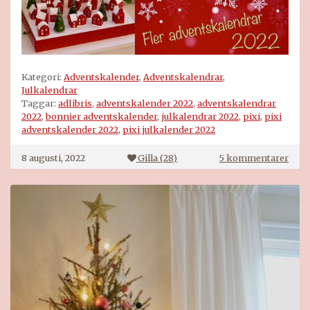
Kategori:
Adventskalender
,
Adventskalendrar
,
Julkalendrar
Taggar:
adlibris
,
adventskalender 2022
,
adventskalendrar
2022
,
bonnier adventskalender
,
julkalendrar 2022
,
pixi
,
pixi
adventskalender 2022
,
pixi julkalender 2022
till
8 augusti, 2022
Gilla (
28
)
5 kommentarer
PIXI
adve
2022