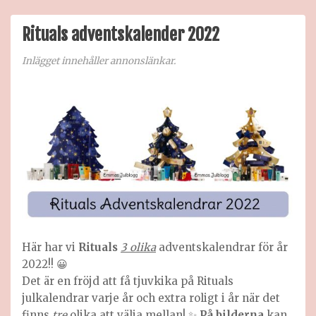
Filo
adve
2022
Rituals adventskalender 2022
Inlägget innehåller annonslänkar.
Här har vi
Rituals
3 olika
adventskalendrar för år
2022!! 😀
Det är en fröjd att få tjuvkika på Rituals
julkalendrar varje år och extra roligt i år när det
finns
tre
olika att välja mellan! ✨
På bilderna
kan