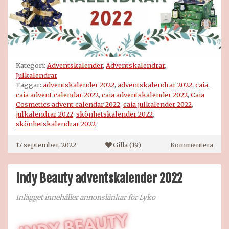
Kategori:
Adventskalender
,
Adventskalendrar
,
Julkalendrar
Taggar:
adventskalender 2022
,
adventskalendrar 2022
,
caia
,
caia advent calendar 2022
,
caia adventskalender 2022
,
Caia
Cosmetics advent calendar 2022
,
caia julkalender 2022
,
julkalendrar 2022
,
skönhetskalender 2022
,
skönhetskalendrar 2022
på
17 september, 2022
Gilla (
19
)
Kommentera
Caia
adve
2022
Indy Beauty adventskalender 2022
Inlägget innehåller annonslänkar för Lyko