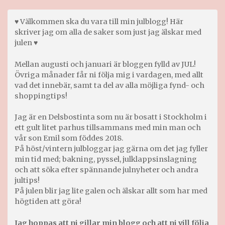
♥ Välkommen ska du vara till min julblogg! Här
skriver jag om alla de saker som just jag älskar med
julen ♥
Mellan augusti och januari är bloggen fylld av JUL!
Övriga månader får ni följa mig i vardagen, med allt
vad det innebär, samt ta del av alla möjliga fynd- och
shoppingtips!
Jag är en Delsbostinta som nu är bosatt i Stockholm i
ett gult litet parhus tillsammans med min man och
vår son Emil som föddes 2018.
På höst/vintern julbloggar jag gärna om det jag fyller
min tid med; bakning, pyssel, julklappsinslagning
och att söka efter spännande julnyheter och andra
jultips!
På julen blir jag lite galen och älskar allt som har med
högtiden att göra!
Jag hoppas att ni gillar min blogg och att ni vill följa