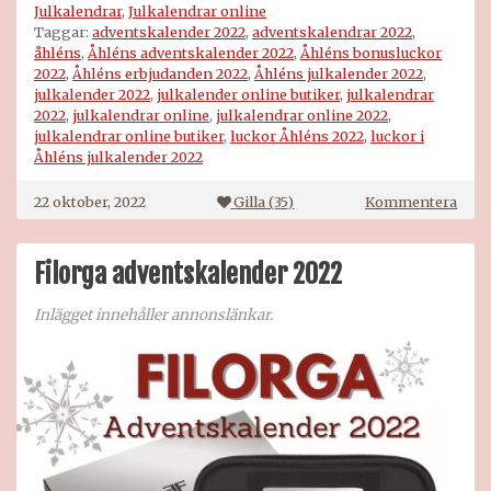
Julkalendrar
,
Julkalendrar online
Taggar:
adventskalender 2022
,
adventskalendrar 2022
,
åhléns
,
Åhléns adventskalender 2022
,
Åhléns bonusluckor
2022
,
Åhléns erbjudanden 2022
,
Åhléns julkalender 2022
,
julkalender 2022
,
julkalender online butiker
,
julkalendrar
2022
,
julkalendrar online
,
julkalendrar online 2022
,
julkalendrar online butiker
,
luckor Åhléns 2022
,
luckor i
Åhléns julkalender 2022
på
22 oktober, 2022
Gilla (
35
)
Kommentera
Åhlé
julk
2022
Filorga adventskalender 2022
Inlägget innehåller annonslänkar.