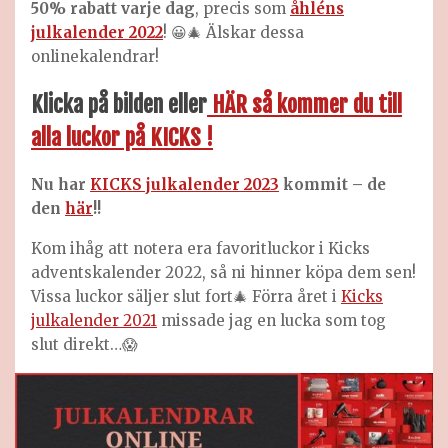
50% rabatt varje dag
, precis som
åhléns
julkalender 2022
! 😀🎄 Älskar dessa
onlinekalendrar!
Klicka på bilden eller
HÄR så kommer du till
alla luckor på KICKS !
Nu har
KICKS julkalender 2023
kommit – de
den
här
!!
Kom ihåg att notera era favoritluckor i Kicks
adventskalender 2022, så ni hinner köpa dem sen!
Vissa luckor säljer slut fort🎄 Förra året i
Kicks
julkalender 2021
missade jag en lucka som tog
slut direkt…😱