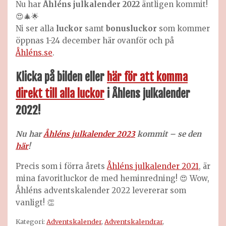
Nu har
Åhléns julkalender 2022
äntligen kommit!
😍🎄🌟
Ni ser alla
luckor
samt
bonusluckor
som kommer
öppnas 1-24 december här ovanför och på
Åhléns.se
.
Klicka på bilden eller
här för att komma
direkt till alla luckor
i Åhlens julkalender
2022!
Nu har
Åhléns julkalender 2023
kommit – se den
här
!
Precis som i förra årets
Åhléns julkalender 2021
, är
mina favoritluckor de med heminredning! 😍 Wow,
Åhléns adventskalender 2022 levererar som
vanligt! 👏
Kategori:
Adventskalender
,
Adventskalendrar
,