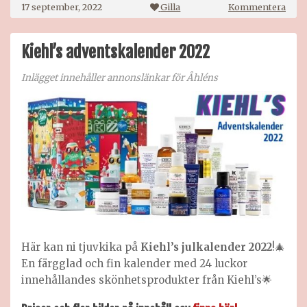
på
17 september, 2022
Gilla
Kommentera
Indy
Beau
adve
Kiehl’s adventskalender 2022
2022
Inlägget innehåller annonslänkar för Åhléns
Här kan ni tjuvkika på
Kiehl’s julkalender 2022
!🎄
En färgglad och fin kalender med 24 luckor
innehållandes skönhetsprodukter från Kiehl’s🌟