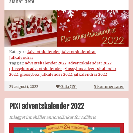
älskar den!
Kategori:
Adventskalender
,
Adventskalendrar
,
Julkalendrar
Taggar:
adventskalender 2022
,
adventskalendrar 2022
,
glossybox adventskalender
,
glossybox adventskalender
2022
,
glossybox julkalender 2022
,
julkalendrar 2022
till
25 augusti, 2022
Gilla (
15
)
5 kommentarer
Glos
adve
2022
PIXI adventskalender 2022
Inlägget innehåller annonslänkar för Adlibris