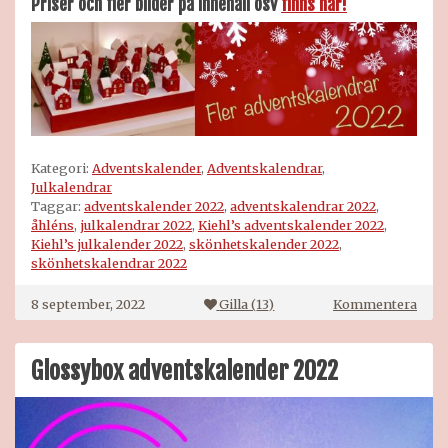
Priser och fler bilder på innehåll osv
finns här!
Kategori:
Adventskalender
,
Adventskalendrar
,
Julkalendrar
Taggar:
adventskalender 2022
,
adventskalendrar 2022
,
åhléns
,
julkalendrar 2022
,
Kiehl’s adventskalender 2022
,
Kiehl’s julkalender 2022
,
skönhetskalender 2022
,
skönhetskalendrar 2022
på
8 september, 2022
Gilla (
13
)
Kommentera
Kiehl
adve
2022
Glossybox adventskalender 2022