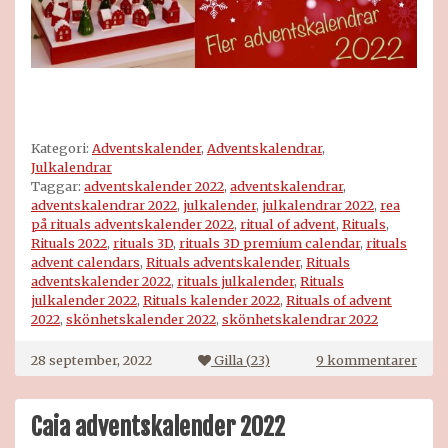
Rituals julkalender 2022. Rituals advent calendar
2022.
Kategori:
Adventskalender
,
Adventskalendrar
,
Julkalendrar
Taggar:
adventskalender 2022
,
adventskalendrar
,
adventskalendrar 2022
,
julkalender
,
julkalendrar 2022
,
rea
på rituals adventskalender 2022
,
ritual of advent
,
Rituals
,
Rituals 2022
,
rituals 3D
,
rituals 3D premium calendar
,
rituals
advent calendars
,
Rituals adventskalender
,
Rituals
adventskalender 2022
,
rituals julkalender
,
Rituals
julkalender 2022
,
Rituals kalender 2022
,
Rituals of advent
2022
,
skönhetskalender 2022
,
skönhetskalendrar 2022
till
28 september, 2022
Gilla (
23
)
9 kommentarer
Ritua
adve
2022
Caia adventskalender 2022