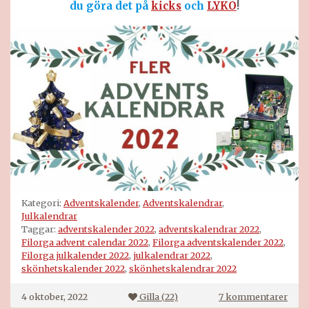
du göra det på
kicks
och
LYKO
!
Kategori:
Adventskalender
,
Adventskalendrar
,
Julkalendrar
Taggar:
adventskalender 2022
,
adventskalendrar 2022
,
Filorga advent calendar 2022
,
Filorga adventskalender 2022
,
Filorga julkalender 2022
,
julkalendrar 2022
,
skönhetskalender 2022
,
skönhetskalendrar 2022
till
4 oktober, 2022
Gilla (
22
)
7 kommentarer