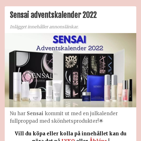
adve
2022
Sensai adventskalender 2022
Inlägget innehåller annonslänkar.
Nu har
Sensai
kommit ut med en julkalender
fullproppad med skönhetsprodukter!🌟
Vill du köpa eller kolla på innehållet kan du