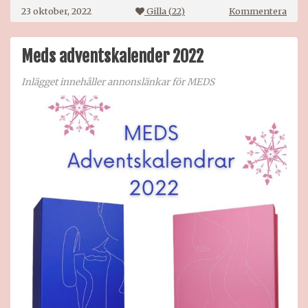
på
23 oktober, 2022
Gilla (
22
)
Kommentera
Bang
adve
2022
Meds adventskalender 2022
Inlägget innehåller annonslänkar för MEDS