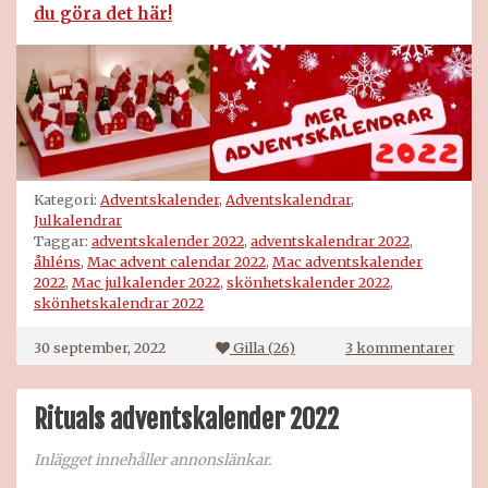
du göra det här!
Kategori:
Adventskalender
,
Adventskalendrar
,
Julkalendrar
Taggar:
adventskalender 2022
,
adventskalendrar 2022
,
åhléns
,
Mac advent calendar 2022
,
Mac adventskalender
2022
,
Mac julkalender 2022
,
skönhetskalender 2022
,
skönhetskalendrar 2022
till
30 september, 2022
Gilla (
26
)
3 kommentarer
Mac
adve
2022
Rituals adventskalender 2022
Inlägget innehåller annonslänkar.