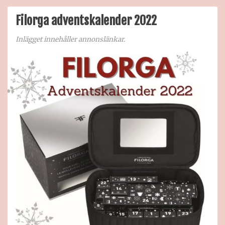
adve
2022
Filorga adventskalender 2022
Inlägget innehåller annonslänkar.