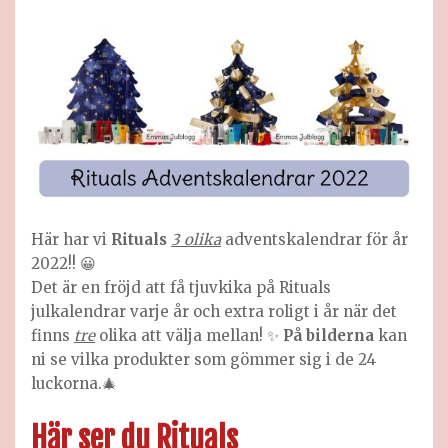
Här har vi
Rituals
3 olika
adventskalendrar för år
2022!! 😀
Det är en fröjd att få tjuvkika på Rituals
julkalendrar varje år och extra roligt i år när det
finns
tre
olika att välja mellan! ✨
På bilderna
kan
ni se vilka produkter som gömmer sig i de 24
luckorna.🎄
Här ser du Rituals