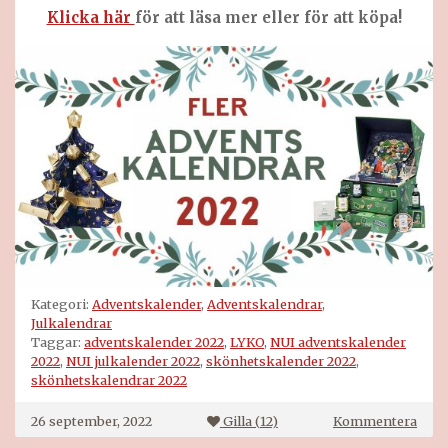
Klicka här
för att läsa mer eller för att köpa!
Kategori:
Adventskalender
,
Adventskalendrar
,
Julkalendrar
Taggar:
adventskalender 2022
,
LYKO
,
NUI adventskalender
2022
,
NUI julkalender 2022
,
skönhetskalender 2022
,
skönhetskalendrar 2022
på
26 september, 2022
Gilla (
12
)
Kommentera
NUI