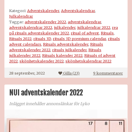
Kategori:
Adventskalender
,
Adventskalendrar
,
Julkalendrar
Taggar:
adventskalender 2022
,
adventskalendrar
,
adventskalendrar 2022
,
julkalender
,
julkalendrar 2022
,
rea
på rituals adventskalender 2022
,
ritual of advent
,
Rituals
,
Rituals 2022
,
rituals 3D
,
rituals 3D premium calendar
,
rituals
advent calendars
,
Rituals adventskalender
,
Rituals
adventskalender 2022
,
rituals julkalender
,
Rituals
julkalender 2022
,
Rituals kalender 2022
,
Rituals of advent
2022
,
skönhetskalender 2022
,
skönhetskalendrar 2022
till
28 september, 2022
Gilla (
23
)
9 kommentarer
Ritua
adve
2022
NUI adventskalender 2022
Inlägget innehåller annonslänkar för Lyko