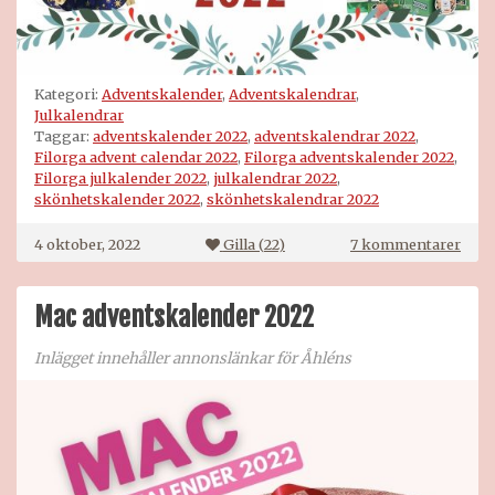
Kategori:
Adventskalender
,
Adventskalendrar
,
Julkalendrar
Taggar:
adventskalender 2022
,
adventskalendrar 2022
,
Filorga advent calendar 2022
,
Filorga adventskalender 2022
,
Filorga julkalender 2022
,
julkalendrar 2022
,
skönhetskalender 2022
,
skönhetskalendrar 2022
till
4 oktober, 2022
Gilla (
22
)
7 kommentarer
Filo
adve
2022
Mac adventskalender 2022
Inlägget innehåller annonslänkar för Åhléns