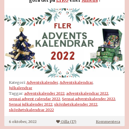
göra det på
LYKO
eller
Åhléns
!
Kategori:
Adventskalender
,
Adventskalendrar
,
Julkalendrar
Taggar:
adventskalender 2022
,
adventskalendrar 2022
,
sensai advent calendar 2022
,
Sensai adventskalender 2022
,
Sensai julkalender 2022
,
skönhetskalender 2022
,
skönhetskalendrar 2022
på
6 oktober, 2022
Gilla (
17
)
Kommentera
Sens