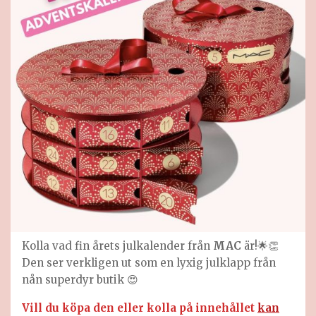
Kolla vad fin årets julkalender från
MAC
är!🌟👏
Den ser verkligen ut som en lyxig julklapp från
nån superdyr butik 😍
Vill du köpa den eller kolla på innehållet
kan