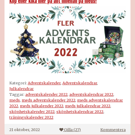
Köp eller kika mer på allt innehåll på meds!
Kategori:
Adventskalender
,
Adventskalendrar
,
Julkalendrar
Taggar:
adventskalender 2022
,
adventskalendrar 2022
,
meds
,
meds adventskalender 2022
,
meds adventskalendrar
2022
,
meds julkalender 2022
,
meds julkalendrar 2022
,
skönhetskalender 2022
,
skönhetskalendrar 2022
,
träningskalender 2022
på
21 oktober, 2022
Gilla (
27
)
Kommentera
Med