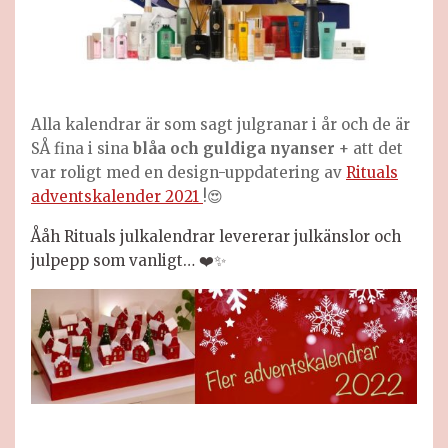
Alla kalendrar är som sagt julgranar i år och de är
SÅ fina i sina
blåa och guldiga nyanser
+ att det
var roligt med en design-uppdatering av
Rituals
adventskalender 2021
!😍
Ååh Rituals julkalendrar levererar julkänslor och
julpepp som vanligt…
❤️✨
Rituals julkalender 2022. Rituals advent calendar
2022.