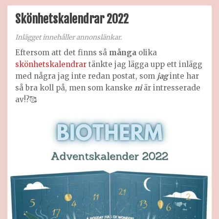
adve
2022
Skönhetskalendrar 2022
Inlägget innehåller annonslänkar.
Eftersom att det finns så
många
olika
skönhetskalendrar
tänkte jag lägga upp ett inlägg
med några jag inte redan postat, som
jag
inte har
så bra koll på, men som kanske
ni
är intresserade
av!?🥰