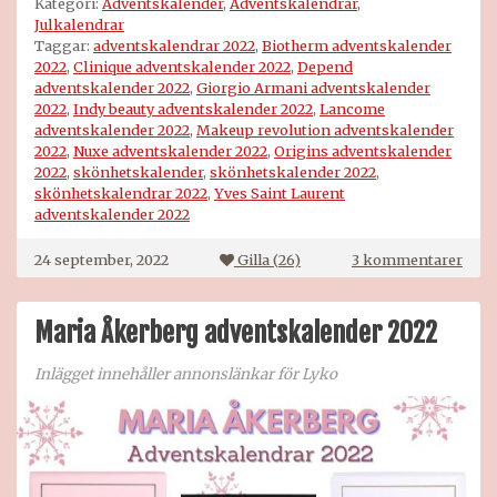
Kategori:
Adventskalender
,
Adventskalendrar
,
Julkalendrar
Taggar:
adventskalendrar 2022
,
Biotherm adventskalender
2022
,
Clinique adventskalender 2022
,
Depend
adventskalender 2022
,
Giorgio Armani adventskalender
2022
,
Indy beauty adventskalender 2022
,
Lancome
adventskalender 2022
,
Makeup revolution adventskalender
2022
,
Nuxe adventskalender 2022
,
Origins adventskalender
2022
,
skönhetskalender
,
skönhetskalender 2022
,
skönhetskalendrar 2022
,
Yves Saint Laurent
adventskalender 2022
till
24 september, 2022
Gilla (
26
)
3 kommentarer
Skön
2022
Maria Åkerberg adventskalender 2022
Inlägget innehåller annonslänkar för Lyko