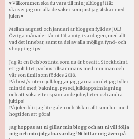
♥ Välkommen ska du vara till min julblogg! Här
skriver jag om alla de saker som just jag älskar med
julen ♥
Mellan augusti och januari är bloggen fylld av JUL!
Övriga månader får ni följa mig i vardagen, med allt
vad det innebär, samt ta del av alla möjliga fynd- och
shoppingtips!
Jag är en Delsbostinta som nu är bosatt i Stockholm i
ett gult litet parhus tillsammans med min man och
vår son Emil som föddes 2018.
På höst/vintern julbloggar jag gärna om det jag fyller
min tid med; bakning, pyssel, julklappsinslagning
och att söka efter spännande julnyheter och andra
jultips!
På julen blir jag lite galen och älskar allt som har med
högtiden att göra!
Jag hoppas att ni gillar min blogg och att ni vill följa
mig och min julgalna vardag! Ni hittar mig även på