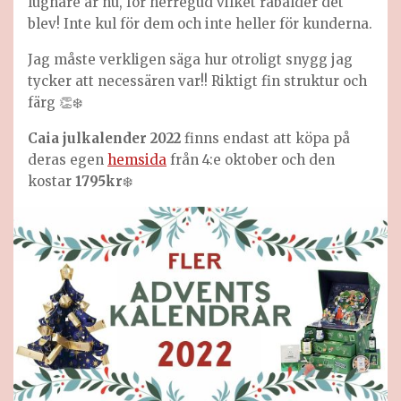
lugnare år nu, för herregud vilket rabalder det
blev! Inte kul för dem och inte heller för kunderna.
Jag måste verkligen säga hur otroligt snygg jag
tycker att necessären var!! Riktigt fin struktur och
färg 👏❄️
Caia julkalender 2022
finns endast att köpa på
deras egen
hemsida
från 4:e oktober och den
kostar
1795kr
❄️