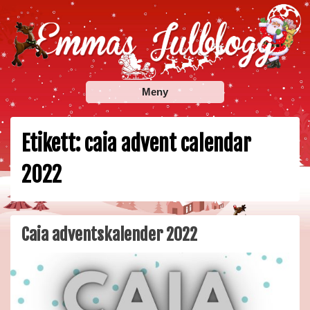
Skip
to
content
Emmas Julblogg
Julbloggar om julnyheter, julklappstips, julkalendrar,
Meny
adventskalendrar , julpyssel och julrecept!
Etikett:
caia advent calendar
2022
Caia adventskalender 2022