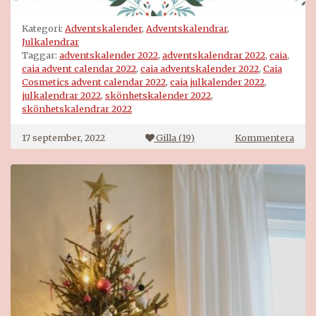
Kategori:
Adventskalender
,
Adventskalendrar
,
Julkalendrar
Taggar:
adventskalender 2022
,
adventskalendrar 2022
,
caia
,
caia advent calendar 2022
,
caia adventskalender 2022
,
Caia
Cosmetics advent calendar 2022
,
caia julkalender 2022
,
julkalendrar 2022
,
skönhetskalender 2022
,
skönhetskalendrar 2022
på
17 september, 2022
Gilla (
19
)
Kommentera
Caia
adve
2022