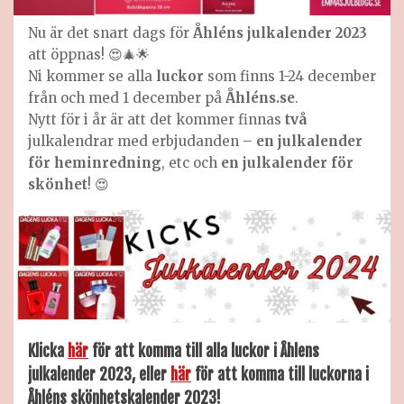
Nu är det snart dags för
Åhléns julkalender 2023
att öppnas! 😍🎄🌟
Ni kommer se alla
luckor
som finns 1-24 december
från och med 1 december på
Åhléns.se
.
Nytt för i år är att det kommer finnas
två
julkalendrar med erbjudanden –
en julkalender
för heminredning
, etc och
en julkalender för
skönhet
! 😍
Klicka
här
för att komma till alla luckor i Åhlens
julkalender 2023, eller
här
för att komma till luckorna i
Åhléns skönhetskalender 2023!