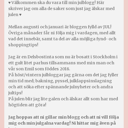
♥ Välkommen ska du vara till min julblogg! Här
skriver jag om alla de saker som just jag älskar med
julen ♥
Mellan augusti och januari är bloggen fylld av JUL!
Övriga månader får ni följa mig i vardagen, med allt
vad det innebär, samt ta del av alla möjliga fynd- och
shoppingtips!
Jag är en Delsbostinta som nu är bosatt i Stockholm i
ett gult litet parhus tillsammans med min man och
vår son Emil som föddes 2018.
På höst/vintern julbloggar jag gärna om det jag fyller
min tid med; bakning, pyssel, julklappsinslagning
och att söka efter spännande julnyheter och andra
jultips!
På julen blir jag lite galen och älskar allt som har med
högtiden att göra!
Jag hoppas att ni gillar min blogg och att ni vill följa
mig och min julgalna vardag! Ni hittar mig även på