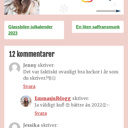
Inläggsnavigering
Glassbilen julkalender
En liten saffransmunk
2023
12 kommentarer
Jenny
skriver:
Det var faktiskt ovanligt bra luckor i år som
du skriver.!🎅🏻
Svara
Emmasjulblogg
skriver:
Ja väldigt kul! 😍 bättre än 2022👏✨
Svara
Jessika
skriver: