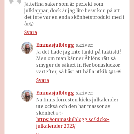
Jättefina saker som är perfekt som
julklappar, dock är jag lite besviken på att
det inte var en enda skönhetsprodukt med i
år😕
Svara
Emmasjulblogg
skriver:
Ja det hade jag inte tänkt på faktiskt!
Men om man känner Åhléns rätt så
smyger de säkert in fler bonusluckor
vartefter, så bäst att hålla utkik 😉✨🌟
Svara
Emmasjulblogg
skriver:
Nu finns förresten kicks julkalender
ute också och den har massor av
skönhet☺️✨
https://emmasjulblogg.se/kicks-
julkalender-2023/