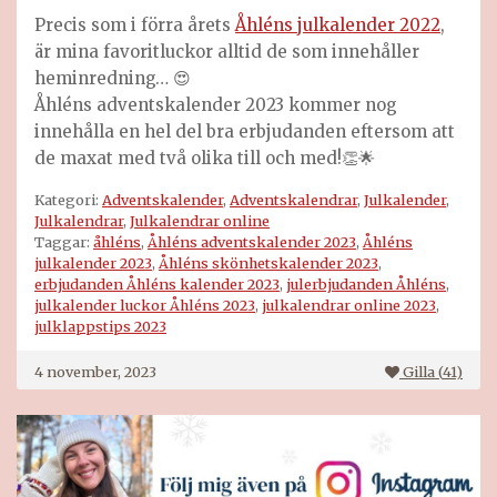
Precis som i förra årets
Åhléns julkalender 2022
,
är mina favoritluckor alltid de som innehåller
heminredning… 😍
Åhléns adventskalender 2023 kommer nog
innehålla en hel del bra erbjudanden eftersom att
de maxat med två olika till och med!👏🌟
Kategori:
Adventskalender
,
Adventskalendrar
,
Julkalender
,
Julkalendrar
,
Julkalendrar online
Taggar:
åhléns
,
Åhléns adventskalender 2023
,
Åhléns
julkalender 2023
,
Åhléns skönhetskalender 2023
,
erbjudanden Åhléns kalender 2023
,
julerbjudanden Åhléns
,
julkalender luckor Åhléns 2023
,
julkalendrar online 2023
,
julklappstips 2023
4 november, 2023
Gilla (
41
)