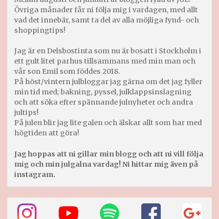
Övriga månader får ni följa mig i vardagen, med allt
vad det innebär, samt ta del av alla möjliga fynd- och
shoppingtips!
Jag är en Delsbostinta som nu är bosatt i Stockholm i
ett gult litet parhus tillsammans med min man och
vår son Emil som föddes 2018.
På höst/vintern julbloggar jag gärna om det jag fyller
min tid med; bakning, pyssel, julklappsinslagning
och att söka efter spännande julnyheter och andra
jultips!
På julen blir jag lite galen och älskar allt som har med
högtiden att göra!
Jag hoppas att ni gillar min blogg och att ni vill följa
mig och min julgalna vardag! Ni hittar mig även på
instagram.