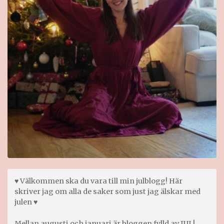
♥ Välkommen ska du vara till min julblogg! Här
skriver jag om alla de saker som just jag älskar med
julen ♥
Mellan augusti och januari är bloggen fylld av JUL!