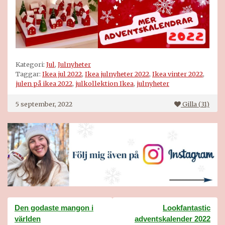
Kategori:
Jul
,
Julnyheter
Taggar:
Ikea jul 2022
,
Ikea julnyheter 2022
,
Ikea vinter 2022
,
julen på ikea 2022
,
julkollektion Ikea
,
julnyheter
5 september, 2022
Gilla (
31
)
Inläggsnavigering
Den godaste mangon i
Lookfantastic
världen
adventskalender 2022