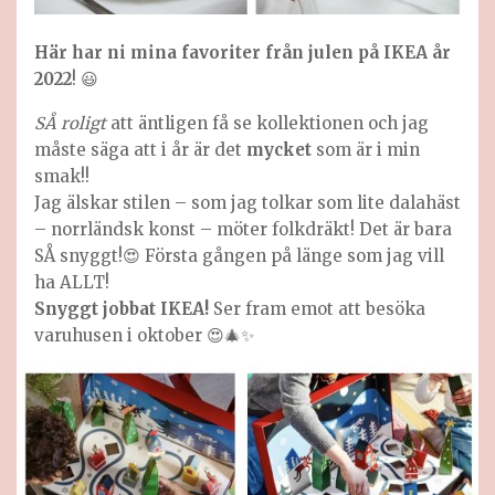
Här har ni mina favoriter från julen på IKEA år
2022
! 😃
SÅ roligt
att äntligen få se kollektionen och jag
måste säga att i år är det
mycket
som är i min
smak!!
Jag älskar stilen – som jag tolkar som lite dalahäst
– norrländsk konst – möter folkdräkt! Det är bara
SÅ snyggt!😍 Första gången på länge som jag vill
ha ALLT!
Snyggt jobbat IKEA!
Ser fram emot att besöka
varuhusen i oktober 😍🎄✨