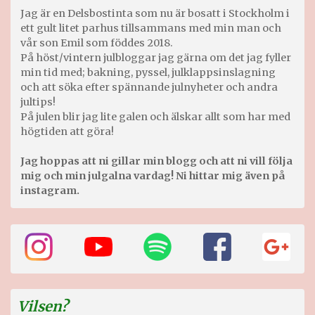
Jag är en Delsbostinta som nu är bosatt i Stockholm i
ett gult litet parhus tillsammans med min man och
vår son Emil som föddes 2018.
På höst/vintern julbloggar jag gärna om det jag fyller
min tid med; bakning, pyssel, julklappsinslagning
och att söka efter spännande julnyheter och andra
jultips!
På julen blir jag lite galen och älskar allt som har med
högtiden att göra!
Jag hoppas att ni gillar min blogg och att ni vill följa
mig och min julgalna vardag! Ni hittar mig även på
instagram.
Vilsen?