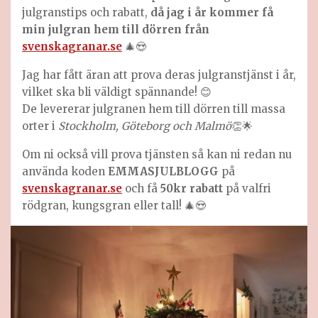
julgranstips och rabatt,
då jag
i år kommer få
min julgran hem till dörren från
svenskagranar.se
🎄😍
Jag har fått äran att prova deras julgranstjänst i år,
vilket ska bli väldigt spännande! 😊
De levererar julgranen hem till dörren till massa
orter i
Stockholm, Göteborg och Malmö
👏🌟
Om ni också vill prova tjänsten så kan ni redan nu
använda koden
EMMASJULBLOGG
på
svenskagranar.se
och få
50kr rabatt
på valfri
rödgran, kungsgran eller tall! 🎄😍