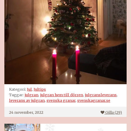
Kategori:
Jul
,
Jultips
Taggar:
julgran
,
julgran hem till dörren
,
julgransleverans
,
leverans av julgran
,
svenska granar
,
svenskagranar.se
24 november, 2022
Gilla (
29
)