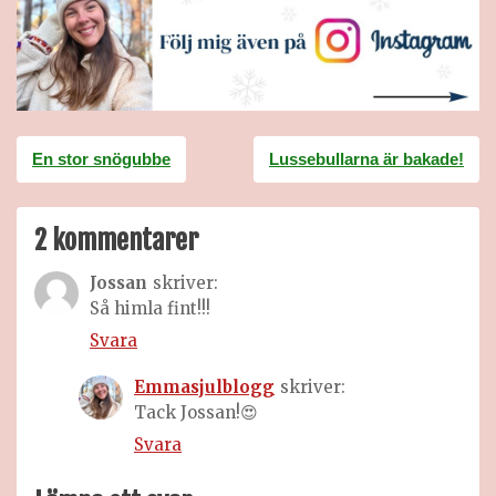
Inläggsnavigering
En stor snögubbe
Lussebullarna är bakade!
2 kommentarer
Jossan
skriver:
Så himla fint!!!
Svara
Emmasjulblogg
skriver:
Tack Jossan!😍
Svara