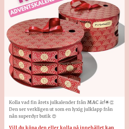
Kolla vad fin årets julkalender från
MAC
är!🌟👏
Den ser verkligen ut som en lyxig julklapp från
nån superdyr butik 😍
Vill du köpa den eller kolla på innehållet
kan