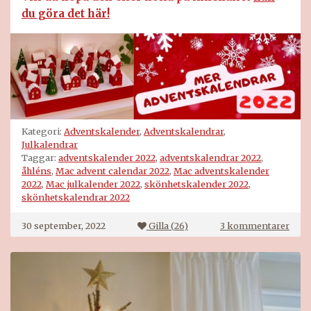
du göra det här!
Kategori:
Adventskalender
,
Adventskalendrar
,
Julkalendrar
Taggar:
adventskalender 2022
,
adventskalendrar 2022
,
åhléns
,
Mac advent calendar 2022
,
Mac adventskalender
2022
,
Mac julkalender 2022
,
skönhetskalender 2022
,
skönhetskalendrar 2022
till
30 september, 2022
Gilla (
26
)
3 kommentarer
Mac
adve
2022