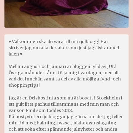
♥ Välkommen ska du vara till min julblogg! Här
skriver jag om alla de saker som just jag älskar med
julen ♥
Mellan augusti och januari är bloggen fylld av JUL!
Övriga månader får ni följa mig i vardagen, med allt
vad det innebär, samt ta del av alla möjliga fynd- och
shoppingtips!
Jag är en Delsbostinta som nu är bosatt i Stockholm i
ett gult litet parhus tillsammans med min man och
vår son Emil som föddes 2018.
På höst/vintern julbloggar jag gärna om det jag fyller
min tid med; bakning, pyssel, julklappsinslagning
och att söka efter spännande julnyheter och andra