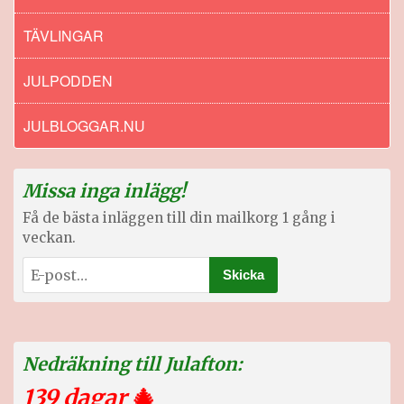
TÄVLINGAR
JULPODDEN
JULBLOGGAR.NU
Missa inga inlägg!
Få de bästa inläggen till din mailkorg 1 gång i
veckan.
Nedräkning till Julafton:
139 dagar
🎄