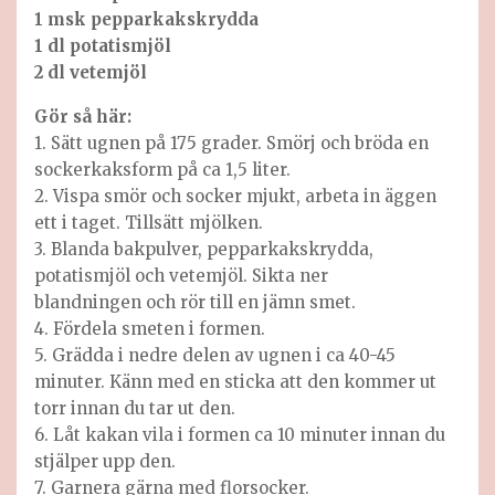
1 msk pepparkakskrydda
1 dl potatismjöl
2 dl vetemjöl
Gör så här:
1. Sätt ugnen på 175 grader. Smörj och bröda en
sockerkaksform på ca 1,5 liter.
2. Vispa smör och socker mjukt, arbeta in äggen
ett i taget. Tillsätt mjölken.
3. Blanda bakpulver, pepparkakskrydda,
potatismjöl och vetemjöl. Sikta ner
blandningen och rör till en jämn smet.
4. Fördela smeten i formen.
5. Grädda i nedre delen av ugnen i ca 40-45
minuter. Känn med en sticka att den kommer ut
torr innan du tar ut den.
6. Låt kakan vila i formen ca 10 minuter innan du
stjälper upp den.
7. Garnera gärna med florsocker.