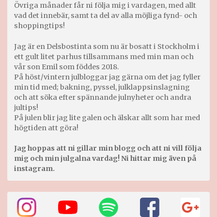
Övriga månader får ni följa mig i vardagen, med allt
vad det innebär, samt ta del av alla möjliga fynd- och
shoppingtips!
Jag är en Delsbostinta som nu är bosatt i Stockholm i
ett gult litet parhus tillsammans med min man och
vår son Emil som föddes 2018.
På höst/vintern julbloggar jag gärna om det jag fyller
min tid med; bakning, pyssel, julklappsinslagning
och att söka efter spännande julnyheter och andra
jultips!
På julen blir jag lite galen och älskar allt som har med
högtiden att göra!
Jag hoppas att ni gillar min blogg och att ni vill följa
mig och min julgalna vardag! Ni hittar mig även på
instagram.