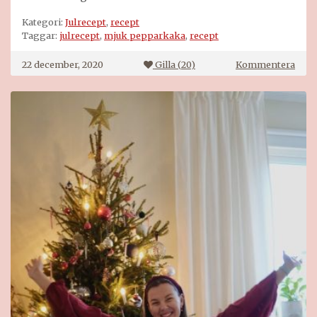
Kategori:
Julrecept
,
recept
Taggar:
julrecept
,
mjuk pepparkaka
,
recept
på
22 december, 2020
Gilla (
20
)
Kommentera
Mju
pepp