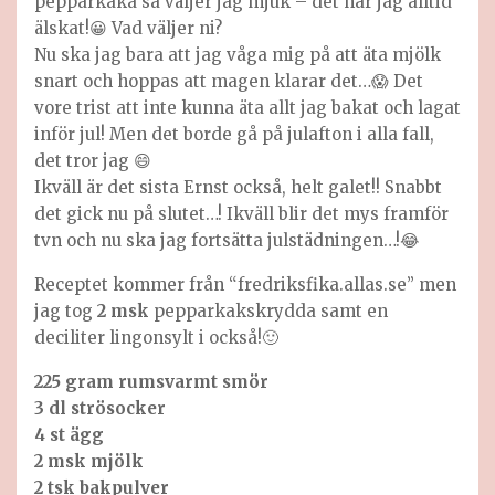
pepparkaka så väljer jag mjuk – det har jag alltid
älskat!😀 Vad väljer ni?
Nu ska jag bara att jag våga mig på att äta mjölk
snart och hoppas att magen klarar det…😱 Det
vore trist att inte kunna äta allt jag bakat och lagat
inför jul! Men det borde gå på julafton i alla fall,
det tror jag 😄
Ikväll är det sista Ernst också, helt galet!! Snabbt
det gick nu på slutet…! Ikväll blir det mys framför
tvn och nu ska jag fortsätta julstädningen…!😂
Receptet kommer från “fredriksfika.allas.se” men
jag tog
2
msk
pepparkakskrydda samt en
deciliter lingonsylt i också!🙂
225 gram rumsvarmt smör
3 dl strösocker
4 st ägg
2 msk mjölk
2 tsk bakpulver