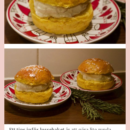
Ett tips inför lussebaket
är att göra lite runda