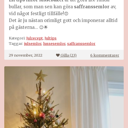
bullar, som man sen kan göra
saffranssemlor
av,
vid något festligt tillfälle!😍
Det är ju nästan orimligt gott och imponerar alltid
på gästerna… 😉🌟
Kategori:
Julrecept
,
Jultips
Taggar:
julsemlor
,
lussesemlor
,
saffranssemlor
till
29 november, 2022
Gilla (
23
)
6 kommentarer
Luss