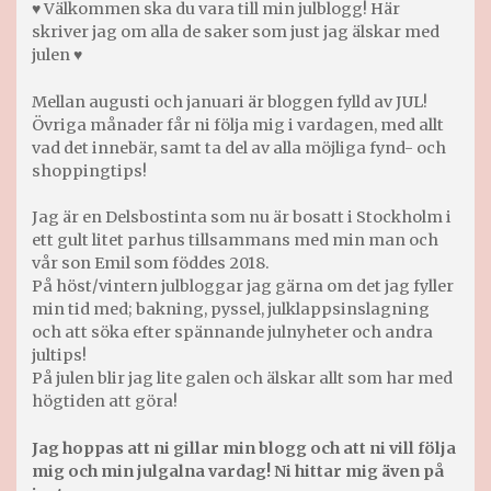
♥ Välkommen ska du vara till min julblogg! Här
skriver jag om alla de saker som just jag älskar med
julen ♥
Mellan augusti och januari är bloggen fylld av JUL!
Övriga månader får ni följa mig i vardagen, med allt
vad det innebär, samt ta del av alla möjliga fynd- och
shoppingtips!
Jag är en Delsbostinta som nu är bosatt i Stockholm i
ett gult litet parhus tillsammans med min man och
vår son Emil som föddes 2018.
På höst/vintern julbloggar jag gärna om det jag fyller
min tid med; bakning, pyssel, julklappsinslagning
och att söka efter spännande julnyheter och andra
jultips!
På julen blir jag lite galen och älskar allt som har med
högtiden att göra!
Jag hoppas att ni gillar min blogg och att ni vill följa
mig och min julgalna vardag! Ni hittar mig även på