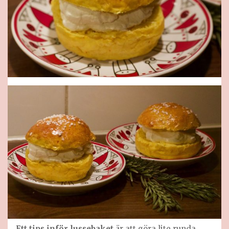
Ett tips inför lussebaket
är att göra lite runda