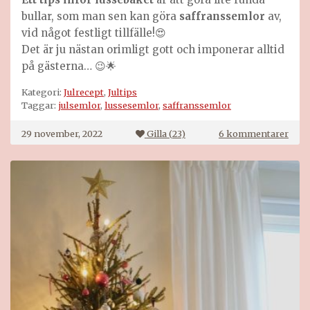
bullar, som man sen kan göra
saffranssemlor
av,
vid något festligt tillfälle!😍
Det är ju nästan orimligt gott och imponerar alltid
på gästerna… 😉🌟
Kategori:
Julrecept
,
Jultips
Taggar:
julsemlor
,
lussesemlor
,
saffranssemlor
till
29 november, 2022
Gilla (
23
)
6 kommentarer
Luss