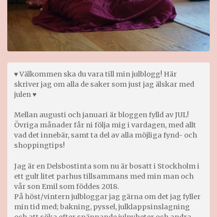
♥ Välkommen ska du vara till min julblogg! Här
skriver jag om alla de saker som just jag älskar med
julen ♥
Mellan augusti och januari är bloggen fylld av JUL!
Övriga månader får ni följa mig i vardagen, med allt
vad det innebär, samt ta del av alla möjliga fynd- och
shoppingtips!
Jag är en Delsbostinta som nu är bosatt i Stockholm i
ett gult litet parhus tillsammans med min man och
vår son Emil som föddes 2018.
På höst/vintern julbloggar jag gärna om det jag fyller
min tid med; bakning, pyssel, julklappsinslagning
och att söka efter spännande julnyheter och andra