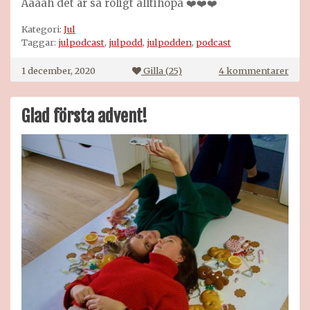
Ååååh det är så roligt alltihopa ❤️❤️❤️
Kategori:
Jul
Taggar:
julpodcast
,
julpodd
,
julpodden
,
podcast
till
1 december, 2020
Gilla (
25
)
4 kommentarer
Julp
på
podd
Glad första advent!