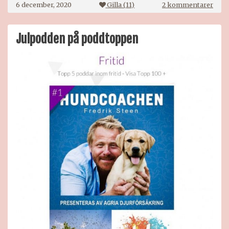
till
6 december, 2020
Gilla (
11
)
2 kommentarer
Julp
avsni
5
Julpodden på poddtoppen