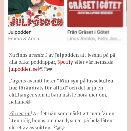
Nu finns
avsnitt 3
av
Julpodden
att lyssna på på
alla olika poddappar,
Spotify
eller vår hemsida
julpodden.se
!😍🥰❤️
Dagens avsnitt heter “
Min syn på lussebullen
har förändrats för alltid
” och det är ju en
cliffhanger som ni bara måste höra mer om,
hahaha😂
Förresten
! Är det nån som märkt att man får en
liten rolig bonus om man lyssnar på hela låten i
slutet av avsnitten…?😉😉