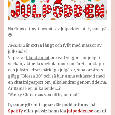
Nu finns ett nytt avsnitt av Julpodden att lyssna på
😍
Avsnitt 2
är
extra långt
och fyllt med massor av
julkänsla!
Vi pratar
bland annat
om vad vi gjort för juligt i
veckan, aktuella spekulationer om årets julklapp
och julvärd, drar märkliga julgåtor, smakar årets
glögg “Blossa 20” och så blir Anna utklassad med
en citatfrågesport om julkalendrar genom tiderna.
Är Bamse en julkalender…?
“Merry Christmas you filthy animal”
Lyssnar gör ni i appar där poddar finns, på
Spotify
eller på vår hemsida
julpodden.se
om ni