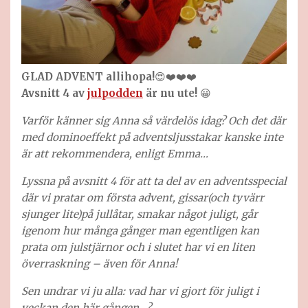
GLAD ADVENT allihopa!
😍❤️❤️❤️
Avsnitt 4 av
julpodden
är nu ute!
😀
Varför känner sig Anna så värdelös idag? Och det där
med dominoeffekt på adventsljusstakar kanske inte
är att rekommendera, enligt Emma…
Lyssna på avsnitt 4 för att ta del av en adventsspecial
där vi pratar om första advent, gissar(och tyvärr
sjunger lite)på jullåtar, smakar något juligt, går
igenom hur många gånger man egentligen kan
prata om julstjärnor och i slutet har vi en liten
överraskning – även för Anna!
Sen undrar vi ju alla: vad har vi gjort för juligt i
veckan den här gången…?