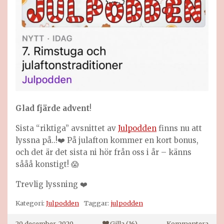
Glad fjärde advent
!
Sista “riktiga” avsnittet av
Julpodden
finns nu att
lyssna på..!❤️ På julafton kommer en kort bonus,
och det är det sista ni hör från oss i år – känns
sååå konstigt! 😱
Trevlig lyssning ❤️
Kategori:
Julpodden
Taggar:
julpodden
på
20 december, 2020
Gilla (
16
)
Kommentera