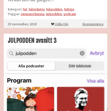
Kategori:
Jul
,
Julnyheter
,
Julpodden
,
Jultips
Taggar:
emmaochanna
,
julpodden
,
podcast
på
29 november, 2020
Gilla (
14
)
Kommentera
Glad
först
adve
JULPODDEN avsnitt 3