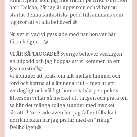
Anna Hjelm, som jag inte träffat på cirka 6 år! Hon
bor i Delsbo, där jag är uppvuxen och vi har nu
startat denna fantastiska podd tillsammans som
jag tror att vi alla behöver! 😀
Nu vet ni vad vi pysslade med när hon var här
förra helgen… 😉
VI ÄR SÅ TAGGADE!!
Sverige behöver verkligen
en julpodd och jag hoppas att vi kommer ha ert
lyssnarstöd!😍
Vi kommer att prata om allt mellan himmel och
jord och bottna alla ämnena i jul – men ur ett
vardagligt och väldigt humoristiskt perspektiv.
Eftersom vi har så mycket att ta igen och prata om
så blir det många roliga stunder med mycket
skratt…! Noterade även hur jag faller tillbaka i
norrländskan när jag pratar med en “riktig”
Dellbo igen😂