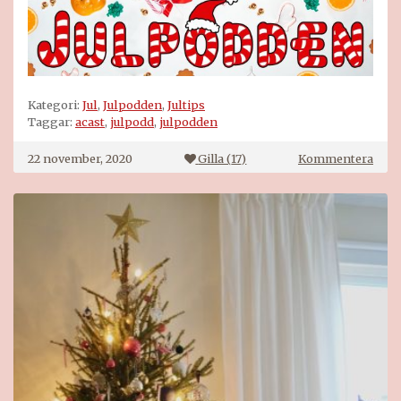
Kategori:
Jul
,
Julpodden
,
Jultips
Taggar:
acast
,
julpodd
,
julpodden
på
22 november, 2020
Gilla (
17
)
Kommentera
JUL
avsni
3