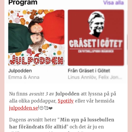
Nu finns
avsnitt 3
av
Julpodden
att lyssna på på
alla olika poddappar,
Spotify
eller vår hemsida
julpodden.se
!😍🥰❤️
Dagens avsnitt heter “
Min syn på lussebullen
har förändrats för alltid
” och det är ju en