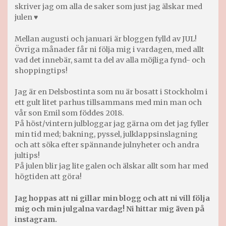
skriver jag om alla de saker som just jag älskar med
julen ♥
Mellan augusti och januari är bloggen fylld av JUL!
Övriga månader får ni följa mig i vardagen, med allt
vad det innebär, samt ta del av alla möjliga fynd- och
shoppingtips!
Jag är en Delsbostinta som nu är bosatt i Stockholm i
ett gult litet parhus tillsammans med min man och
vår son Emil som föddes 2018.
På höst/vintern julbloggar jag gärna om det jag fyller
min tid med; bakning, pyssel, julklappsinslagning
och att söka efter spännande julnyheter och andra
jultips!
På julen blir jag lite galen och älskar allt som har med
högtiden att göra!
Jag hoppas att ni gillar min blogg och att ni vill följa
mig och min julgalna vardag! Ni hittar mig även på
instagram.