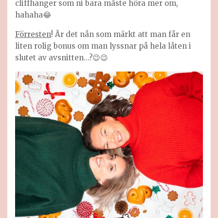
cliffhanger som ni bara måste höra mer om,
hahaha😂
Förresten
! Är det nån som märkt att man får en
liten rolig bonus om man lyssnar på hela låten i
slutet av avsnitten…?😉😉