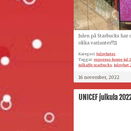
Julen på Starbucks har oc
olika varianter!🥰
Kategori:
Julnyheter
Taggar:
espresso house jul 
julkaffe starbucks
,
julnyhet 
16 november, 2022
UNICEF julkula 202