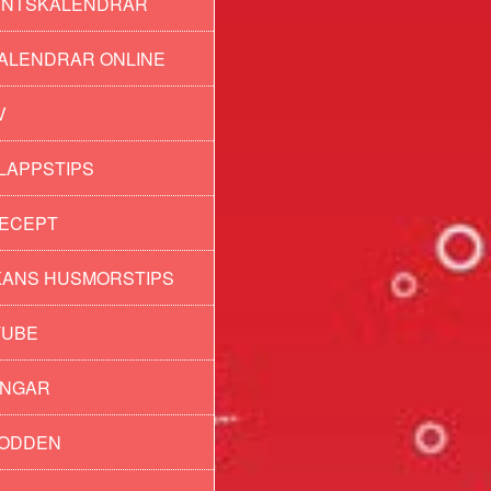
ENTSKALENDRAR
ALENDRAR ONLINE
V
LAPPSTIPS
ECEPT
ANS HUSMORSTIPS
TUBE
INGAR
PODDEN