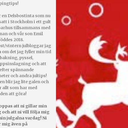
pingtips!
r en Delsbostinta som nu
satt i Stockholm i ett gult
 parhus tillsammans med
an och vår son Emil
öddes 2018.
st/vintern julbloggar jag
 om det jag fyller min tid
bakning, pyssel,
appsinslagning och att
efter spännande
heter och andra jultips!
en blir jag lite galen och
r allt som har med
den att göra!
oppas att ni gillar min
 och att ni vill följa mig
in julgalna vardag! Ni
r mig även på