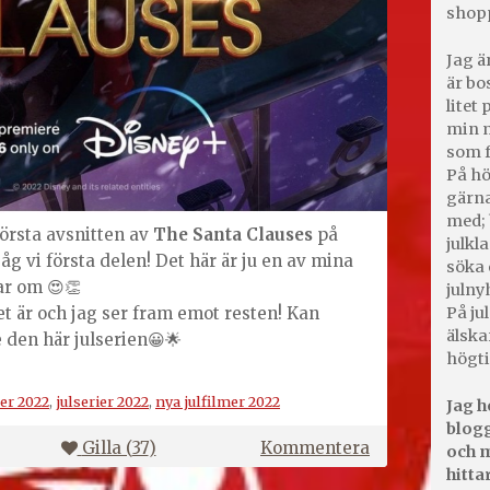
shop
Jag ä
är bo
litet
min m
som f
På hö
gärna
med; 
första avsnitten av
The Santa Clauses
på
julkl
åg vi första delen! Det här är ju en av mina
söka 
ar om 😍👏
julny
På jul
et är och jag ser fram emot resten! Kan
älska
e den här julserien😀🌟
högti
er 2022
,
julserier 2022
,
nya julfilmer 2022
Jag h
blogg
på
Gilla (
37
)
Kommentera
och m
The
hitta