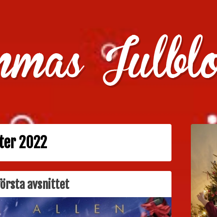
julklappstips, julkalendrar, adventskalendrar , julpyssel oc
ter 2022
första avsnittet