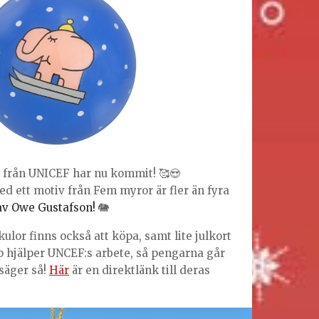
från UNICEF har nu kommit! 🥰😍
med ett motiv från Fem myror är fler än fyra
 av Owe Gustafson!
🐘
ulor finns också att köpa, samt lite julkort
p hjälper UNCEF:s arbete, så pengarna går
 säger så!
Här
är en direktlänk till deras