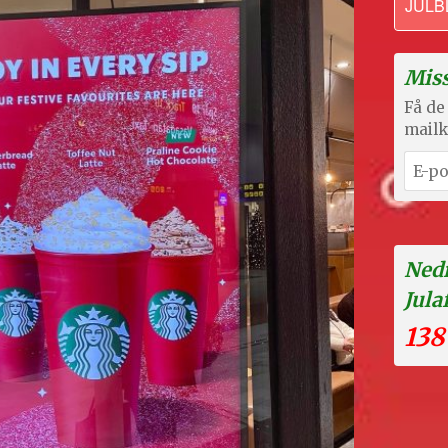
JULB
Miss
Få de 
mailk
Nedr
Jula
138