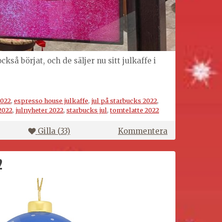
kså börjat, och de säljer nu sitt julkaffe i
2022
,
espresso house julkaffe
,
jul på starbucks 2022
,
2022
,
julnyheter 2022
,
starbucks jul
,
tomtelatte 2022
på
Gilla (
33
)
Kommentera
Tomtelatte
på
2
Espresso
House