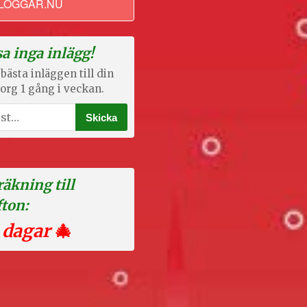
LOGGAR.NU
a inga inlägg!
bästa inläggen till din
org 1 gång i veckan.
äkning till
fton:
 dagar
🎄