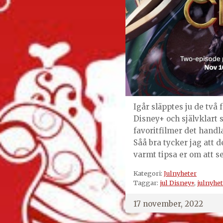
Igår släpptes ju de två 
Disney+ och självklart s
favoritfilmer det handl
Såå bra tycker jag att d
varmt tipsa er om att s
Kategori:
Julnyheter
Taggar:
jul Disney+
,
julnyhet
17 november, 2022