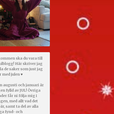
kommen ska du vara till
ulblogg! Här skriver jag
la de saker som just jag
r med julen ♥
n augusti och januari är
en fylld av JUL! Övriga
er får ni följa mig i
gen, med allt vad det
är, samt ta del av alla
ga fynd- och