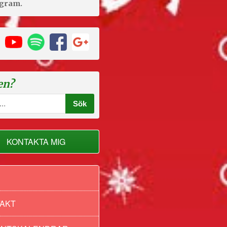
agram.
en?
KONTAKTA MIG
AKT