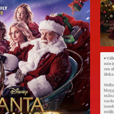
♥ Väl
min j
om al
älska
Mella
blogg
månad
varda
inneb
möjli