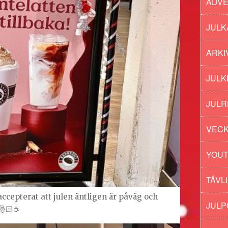
ADV
JULK
ARKI
JULK
JULR
VECK
YOU
TÄVL
ccepterat att julen äntligen är påväg och
JUL
🎅🏻☕️