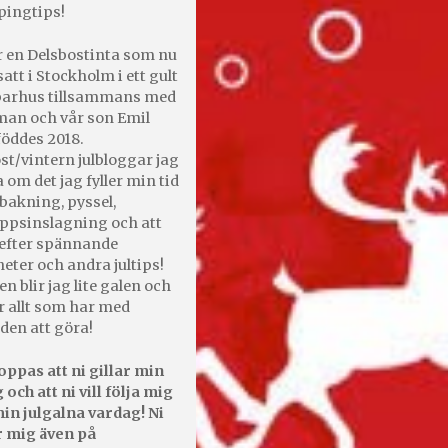
pingtips!
r en Delsbostinta som nu
satt i Stockholm i ett gult
 parhus tillsammans med
an och vår son Emil
öddes 2018.
st/vintern julbloggar jag
 om det jag fyller min tid
bakning, pyssel,
appsinslagning och att
efter spännande
heter och andra jultips!
en blir jag lite galen och
r allt som har med
den att göra!
oppas att ni gillar min
 och att ni vill följa mig
in julgalna vardag! Ni
r mig även på