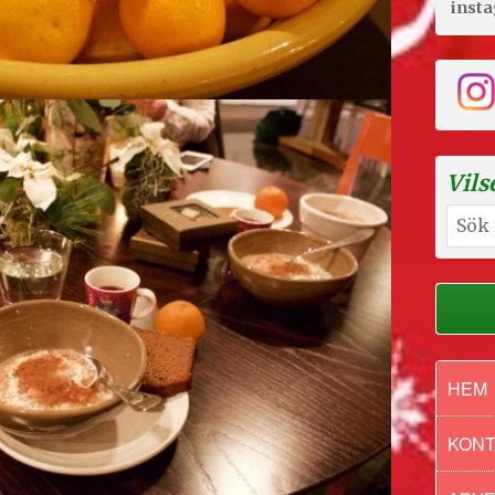
inst
Vils
Sök
efter:
HEM
KONT