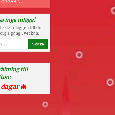
LOGGAR.NU
a inga inlägg!
bästa inläggen till din
org 1 gång i veckan.
äkning till
fton:
 dagar
🎄