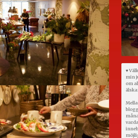
♥ Väl
min j
om al
älska
Mella
blogg
månad
varda
inneb
möjli