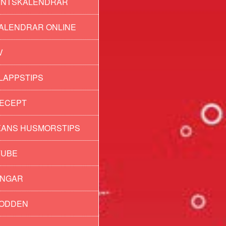
ENTSKALENDRAR
ALENDRAR ONLINE
V
LAPPSTIPS
ECEPT
ANS HUSMORSTIPS
TUBE
INGAR
PODDEN