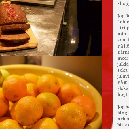
shop
Jag ä
är bo
litet
min m
som f
På hö
gärna
med; 
julkl
söka 
julny
På jul
älska
högti
Jag h
blogg
och m
hitta