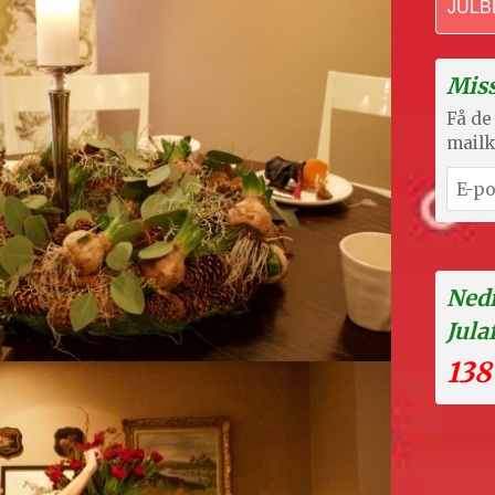
JULB
Miss
Få de 
mailk
Nedr
Jula
138