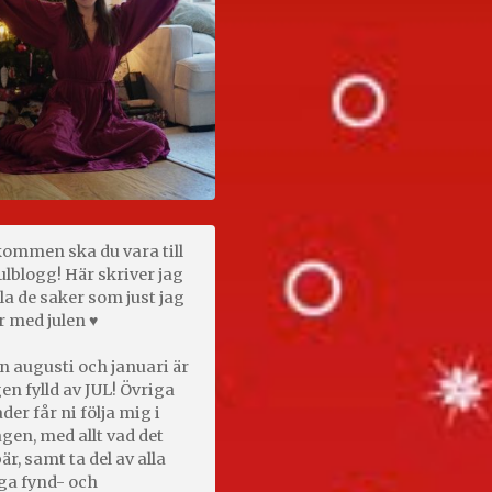
kommen ska du vara till
ulblogg! Här skriver jag
la de saker som just jag
r med julen ♥
n augusti och januari är
en fylld av JUL! Övriga
er får ni följa mig i
gen, med allt vad det
är, samt ta del av alla
ga fynd- och