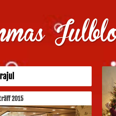
julklappstips, julkalendrar, adventskalendrar , julpyssel oc
rajul
träff 2015