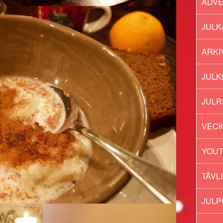
ADV
JULK
ARKI
JULK
JULR
VECK
YOU
TÄVL
JUL