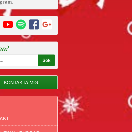
agram.
en?
KONTAKTA MIG
AKT