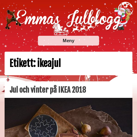
Skip
to
content
Emmas Julblogg
Julbloggar om julnyheter, julklappstips, julkalendrar,
Meny
adventskalendrar , julpyssel och julrecept!
Etikett:
ikeajul
Jul och vinter på IKEA 2018