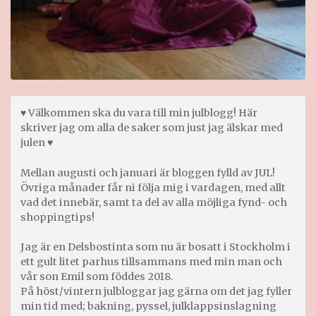
♥ Välkommen ska du vara till min julblogg! Här
skriver jag om alla de saker som just jag älskar med
julen ♥
Mellan augusti och januari är bloggen fylld av JUL!
Övriga månader får ni följa mig i vardagen, med allt
vad det innebär, samt ta del av alla möjliga fynd- och
shoppingtips!
Jag är en Delsbostinta som nu är bosatt i Stockholm i
ett gult litet parhus tillsammans med min man och
vår son Emil som föddes 2018.
På höst/vintern julbloggar jag gärna om det jag fyller
min tid med; bakning, pyssel, julklappsinslagning