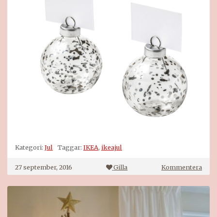
Kategori:
Jul
Taggar:
IKEA
,
ikeajul
på
27 september, 2016
Gilla
Kommentera
Jul
på
IKEA
2016