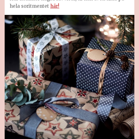
hela soritmentet
här!