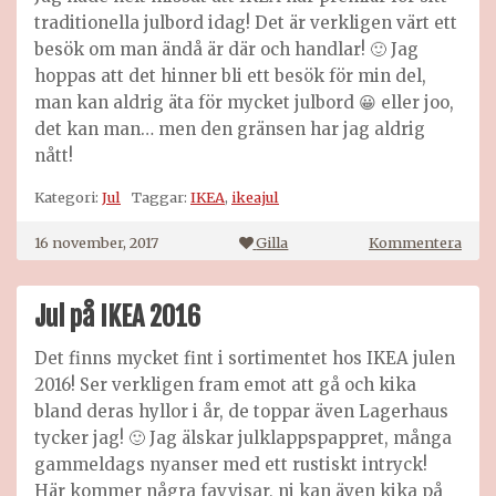
traditionella julbord idag! Det är verkligen värt ett
besök om man ändå är där och handlar! 🙂 Jag
hoppas att det hinner bli ett besök för min del,
man kan aldrig äta för mycket julbord 😀 eller joo,
det kan man… men den gränsen har jag aldrig
nått!
Kategori:
Jul
Taggar:
IKEA
,
ikeajul
på
16 november, 2017
Gilla
Kommentera
IKEA
julb
2017
Jul på IKEA 2016
Det finns mycket fint i sortimentet hos IKEA julen
2016! Ser verkligen fram emot att gå och kika
bland deras hyllor i år, de toppar även Lagerhaus
tycker jag! 🙂 Jag älskar julklappspappret, många
gammeldags nyanser med ett rustiskt intryck!
Här kommer några favvisar, ni kan även kika på