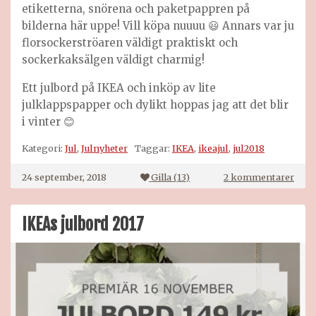
etiketterna, snörena och paketpappren på
bilderna här uppe! Vill köpa nuuuu 😃 Annars var ju
florsockerströaren väldigt praktiskt och
sockerkaksälgen väldigt charmig!
Ett julbord på IKEA och inköp av lite
julklappspapper och dylikt hoppas jag att det blir
i vinter 😊
Kategori:
Jul
,
Julnyheter
Taggar:
IKEA
,
ikeajul
,
jul2018
till
24 september, 2018
Gilla (
13
)
2 kommentarer
Jul
och
vinte
IKEAs julbord 2017
på
IKEA
2018