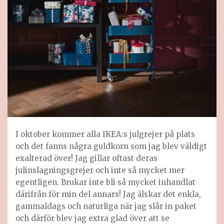
I oktober kommer alla IKEA:s julgrejer på plats
och det fanns några guldkorn som jag blev väldigt
exalterad över! Jag gillar oftast deras
julinslagningsgrejer och inte så mycket mer
egentligen. Brukar inte bli så mycket inhandlat
därifrån för min del annars! Jag älskar det enkla,
gammaldags och naturliga när jag slår in paket
och därför blev jag extra glad över att se