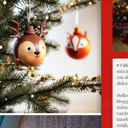
♥ Väl
min j
om al
älska
Mella
blogg
månad
varda
inneb
möjli