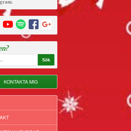
agram.
en?
KONTAKTA MIG
AKT