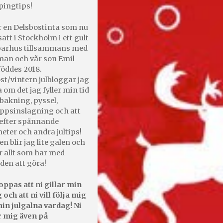
pingtips!
r en Delsbostinta som nu
satt i Stockholm i ett gult
 parhus tillsammans med
an och vår son Emil
öddes 2018.
st/vintern julbloggar jag
 om det jag fyller min tid
bakning, pyssel,
appsinslagning och att
efter spännande
heter och andra jultips!
en blir jag lite galen och
r allt som har med
den att göra!
oppas att ni gillar min
 och att ni vill följa mig
in julgalna vardag! Ni
r mig även på