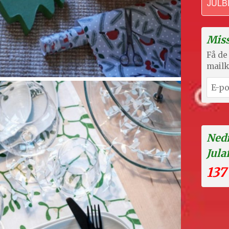
JULB
Miss
Få de 
mailk
Nedr
Jula
137