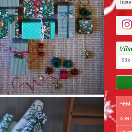
inst
Vils
Sök
efter:
HEM
KONT