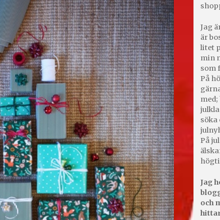
shop
Jag ä
är bo
litet
min m
som f
På hö
gärna
med; 
julkl
söka 
julny
På jul
älska
högti
Jag h
blogg
och m
hitta