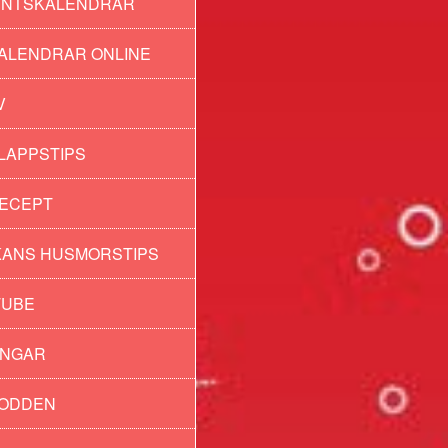
ENTSKALENDRAR
ALENDRAR ONLINE
V
LAPPSTIPS
ECEPT
ANS HUSMORSTIPS
TUBE
INGAR
PODDEN