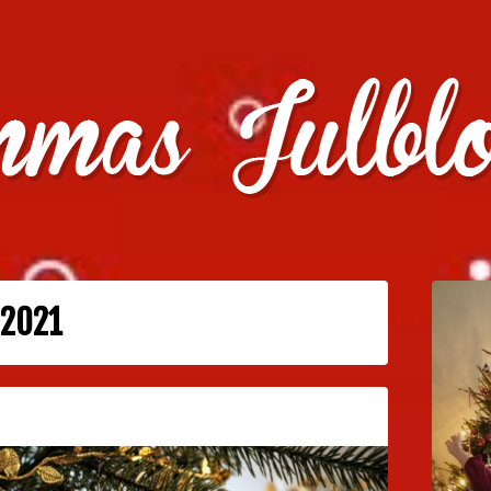
julklappstips, julkalendrar, adventskalendrar , julpyssel oc
l 2021