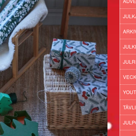
ADV
JULK
ARKI
JULK
JULR
VECK
YOU
TÄVL
JUL