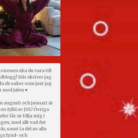
kommen ska du vara till
ulblogg! Här skriver jag
la de saker som just jag
r med julen ♥
n augusti och januari är
en fylld av JUL! Övriga
er får ni följa mig i
gen, med allt vad det
är, samt ta del av alla
ga fynd- och