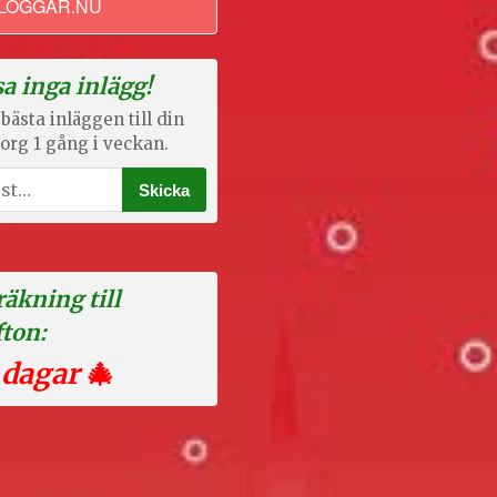
LOGGAR.NU
a inga inlägg!
bästa inläggen till din
org 1 gång i veckan.
äkning till
fton:
 dagar
🎄