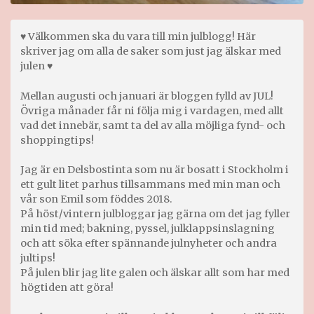
♥ Välkommen ska du vara till min julblogg! Här
skriver jag om alla de saker som just jag älskar med
julen ♥
Mellan augusti och januari är bloggen fylld av JUL!
Övriga månader får ni följa mig i vardagen, med allt
vad det innebär, samt ta del av alla möjliga fynd- och
shoppingtips!
Jag är en Delsbostinta som nu är bosatt i Stockholm i
ett gult litet parhus tillsammans med min man och
vår son Emil som föddes 2018.
På höst/vintern julbloggar jag gärna om det jag fyller
min tid med; bakning, pyssel, julklappsinslagning
och att söka efter spännande julnyheter och andra
jultips!
På julen blir jag lite galen och älskar allt som har med
högtiden att göra!