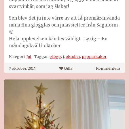
svartvinbär, som jag älskar!
Sen blev det ju inte värre av att få premiäranvända
mina fina glögglas och julassietter från Sagaform
🙂
Hela upplevelsen kändes väldigt.. Lyxig – En
måndagskväll i oktober.
Kategori:
Jul
Taggar:
glögg
,
i
,
oktober
,
pepparkakor
på
7 oktober, 2014
Gilla
Kommentera
Herr
svar
&
Dufv
pepp
sma