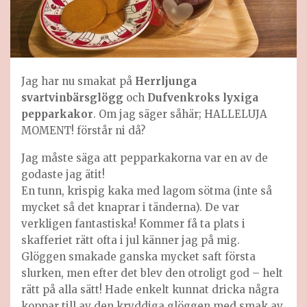
Jag har nu smakat på
Herrljunga
svartvinbärsglögg
och
Dufvenkroks lyxiga
pepparkakor
. Om jag säger såhär; HALLELUJA
MOMENT! förstår ni då?
Jag måste säga att pepparkakorna var en av de
godaste jag ätit!
En tunn, krispig kaka med lagom sötma (inte så
mycket så det knaprar i tänderna). De var
verkligen fantastiska! Kommer få ta plats i
skafferiet rätt ofta i jul känner jag på mig.
Glöggen smakade ganska mycket saft första
slurken, men efter det blev den otroligt god – helt
rätt på alla sätt! Hade enkelt kunnat dricka några
koppar till av den kryddiga glöggen med smak av