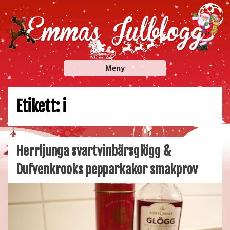
Skip
to
content
Emmas Julblogg
Julbloggar om julnyheter, julklappstips, julkalendrar,
Meny
adventskalendrar , julpyssel och julrecept!
Etikett:
i
Herrljunga svartvinbärsglögg &
Dufvenkrooks pepparkakor smakprov