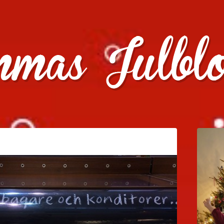
julklappstips, julkalendrar, adventskalendrar , julpyssel oc