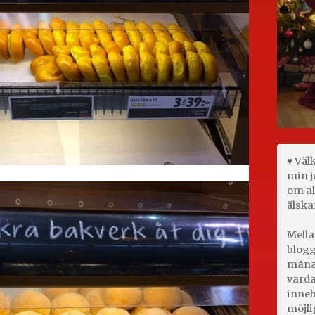
♥ Väl
min j
om al
älska
Mella
blogg
månad
varda
inneb
möjli