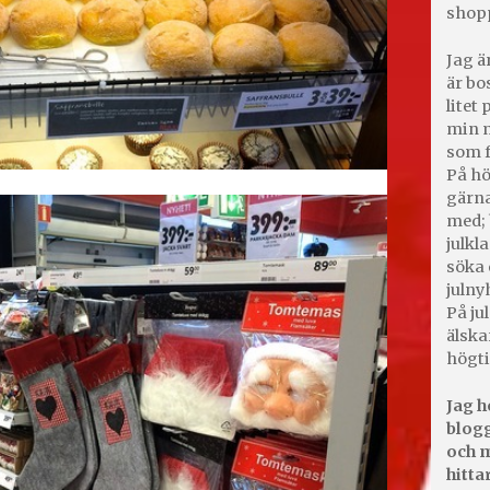
shop
Jag ä
är bo
litet
min m
som f
På hö
gärna
med; 
julkl
söka 
julny
På jul
älska
högti
Jag h
blogg
och m
hitta