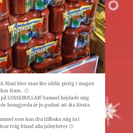
ICA Maxi blev man lite sådär pirrig i magen
ckas fram.. 🙂
då på LUSSEBULLAR! Samuel hejdade mig
“de hemgjorda är ju godast att äta första
Samuel som kan dra tillbaka mig in i
var iväg bland alla julnyheter 🙂