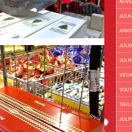
ADV
JULK
ARKI
JULK
JULR
VECK
YOU
TÄVL
JUL