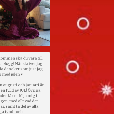
kommen ska du vara till
ulblogg! Här skriver jag
la de saker som just jag
r med julen ♥
n augusti och januari är
en fylld av JUL! Övriga
er får ni följa mig i
gen, med allt vad det
är, samt ta del av alla
ga fynd- och