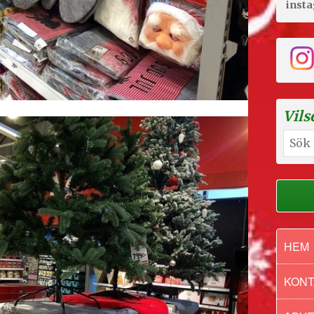
inst
Vils
Sök
efter:
HEM
KONT