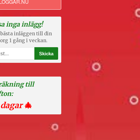
LOGGAR.NU
a inga inlägg!
bästa inläggen till din
org 1 gång i veckan.
äkning till
fton:
 dagar
🎄