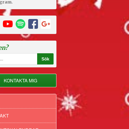
agram.
en?
KONTAKTA MIG
AKT