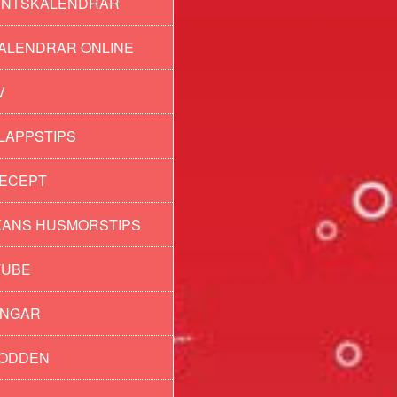
ENTSKALENDRAR
ALENDRAR ONLINE
V
LAPPSTIPS
ECEPT
ANS HUSMORSTIPS
TUBE
INGAR
PODDEN