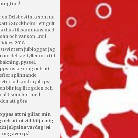
pingtips!
r en Delsbostinta som nu
satt i Stockholm i ett gult
 parhus tillsammans med
an och vår son Emil
öddes 2018.
st/vintern julbloggar jag
 om det jag fyller min tid
bakning, pyssel,
appsinslagning och att
efter spännande
heter och andra jultips!
en blir jag lite galen och
r allt som har med
den att göra!
oppas att ni gillar min
 och att ni vill följa mig
in julgalna vardag! Ni
r mig även på