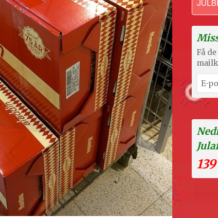
JULB
Miss
Få de 
mailk
Nedr
Jula
139