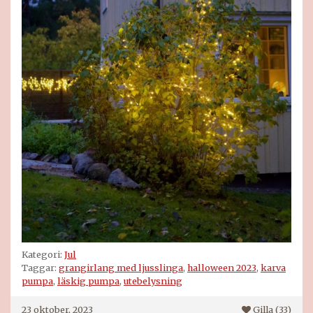
Kategori:
Jul
Taggar:
grangirlang med ljusslinga
,
halloween 2023
,
karva
pumpa
,
läskig pumpa
,
utebelysning
23 oktober, 2023
Gilla (
33
)