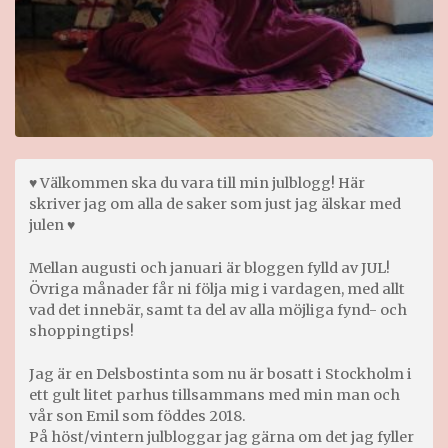
♥ Välkommen ska du vara till min julblogg! Här
skriver jag om alla de saker som just jag älskar med
julen ♥
Mellan augusti och januari är bloggen fylld av JUL!
Övriga månader får ni följa mig i vardagen, med allt
vad det innebär, samt ta del av alla möjliga fynd- och
shoppingtips!
Jag är en Delsbostinta som nu är bosatt i Stockholm i
ett gult litet parhus tillsammans med min man och
vår son Emil som föddes 2018.
På höst/vintern julbloggar jag gärna om det jag fyller