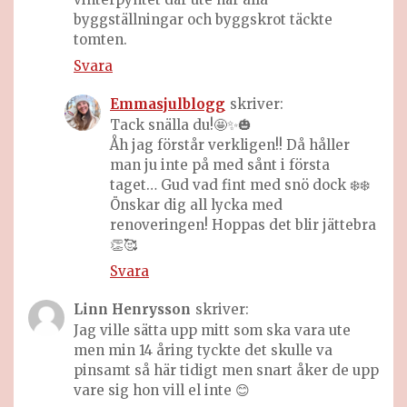
byggställningar och byggskrot täckte
tomten.
Svara
Emmasjulblogg
skriver:
Tack snälla du!🤩✨🎃
Åh jag förstår verkligen!! Då håller
man ju inte på med sånt i första
taget… Gud vad fint med snö dock ❄️❄️
Önskar dig all lycka med
renoveringen! Hoppas det blir jättebra
👏🥰
Svara
Linn Henrysson
skriver:
Jag ville sätta upp mitt som ska vara ute
men min 14 åring tyckte det skulle va
pinsamt så här tidigt men snart åker de upp
vare sig hon vill el inte 😊