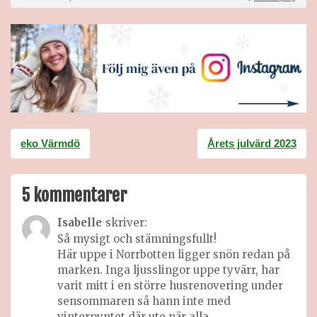
Inläggsnavigering
eko Värmdö
Årets julvärd 2023
5 kommentarer
Isabelle
skriver:
Så mysigt och stämningsfullt!
Här uppe i Norrbotten ligger snön redan på
marken. Inga ljusslingor uppe tyvärr, har
varit mitt i en större husrenovering under
sensommaren så hann inte med
vinterpyntet där ute när alla