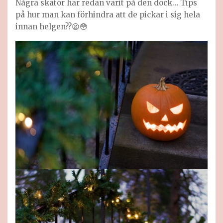
Några skator har redan varit på den dock… Tips
på hur man kan förhindra att de pickar i sig hela
innan helgen??😫😳