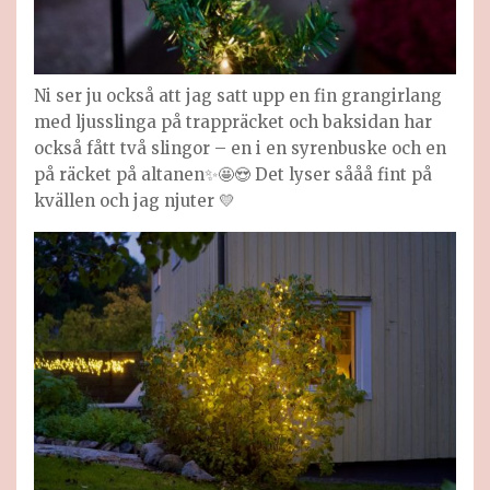
Ni ser ju också att jag satt upp en fin grangirlang
med ljusslinga på trappräcket och baksidan har
också fått två slingor – en i en syrenbuske och en
på räcket på altanen✨🤩😍 Det lyser sååå fint på
kvällen och jag njuter 💛