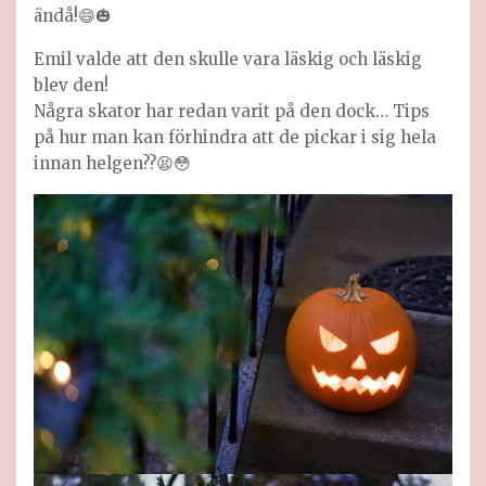
ändå!😄🎃
Emil valde att den skulle vara läskig och läskig
blev den!
Några skator har redan varit på den dock… Tips
på hur man kan förhindra att de pickar i sig hela
innan helgen??😫😳