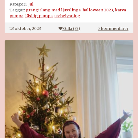
Kategori:
Jul
Taggar:
grangirlang med ljusslinga
,
halloween 2023
,
karva
pumpa
,
läskig pumpa
,
utebelysning
till
23 oktober, 2023
Gilla (
33
)
5 kommentarer
Hal
och
julb