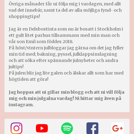
Övriga månader får ni följa mig i vardagen, med allt
vad det innebär, samt ta del av alla möjliga fynd- och
shoppingtips!
Jag är en Delsbostinta som nu är bosatt i Stockholm i
ett gult litet parhus tillsammans med min man och
vår son Emil som föddes 2018.
På höst/vintern julbloggar jag gärna om det jag fyller
min tid med; bakning, pyssel, julklappsinslagning
och att söka efter spännande julnyheter och andra
jultips!
På julen blir jag lite galen och älskar allt som har med
högtiden att göra!
Jag hoppas att ni gillar min blogg och att ni vill följa
mig och min julgalna vardag! Ni hittar mig även på
instagram.