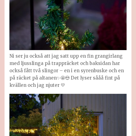
Ni ser ju också att jag satt upp en fin grangirlang
med ljusslinga på trappräcket och baksidan har
också fått två slingor – en i en syrenbuske och en
på räcket på altanen✨🤩😍 Det lyser sååå fint på
kvällen och jag njuter 💛