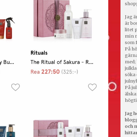
shop
Jag ä
är bo
litet
min m
som f
På hö
gärna
med; 
julkl
söka 
julny
På jul
älska
högti
Jag h
blogg
och m
hitta