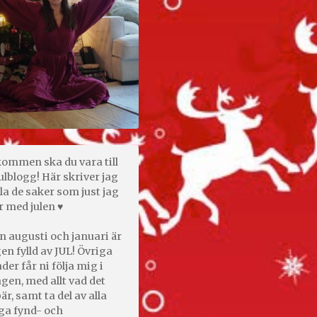
kommen ska du vara till
ulblogg! Här skriver jag
la de saker som just jag
r med julen ♥
n augusti och januari är
en fylld av JUL! Övriga
er får ni följa mig i
gen, med allt vad det
är, samt ta del av alla
ga fynd- och