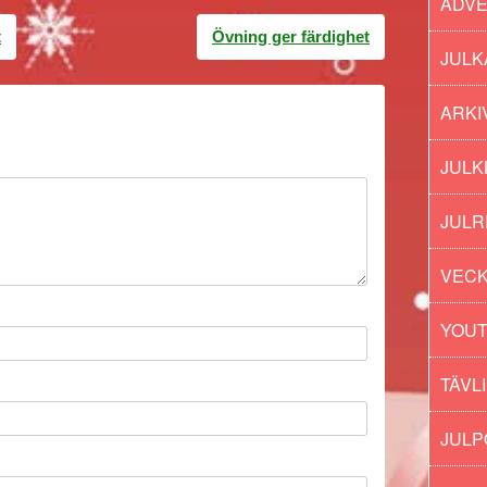
ADV
t
Övning ger färdighet
JULK
ARKI
JULK
JULR
VECK
YOU
TÄVL
JUL