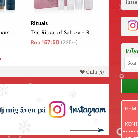
inst
Vils
s
Sök
efter:
Gilla (
4
)
HEM
KONT