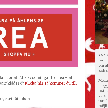
♥ Väl
min j
om al
älska
an börjat! Alla avdelningar har rea – allt
Mella
 barnkläder 🙂
Klicka här så kommer du till
blogg
månad
varda
 mycket Rituals-rea!
inneb
möjli