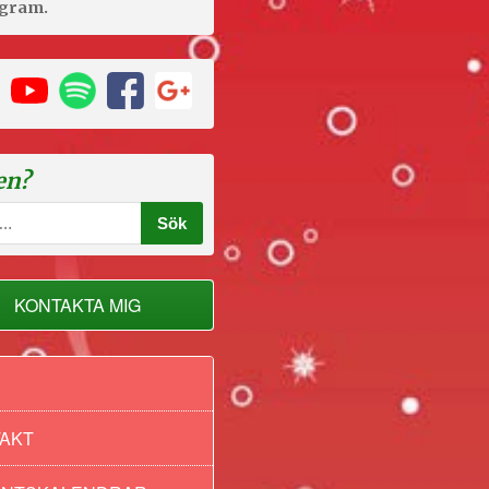
agram.
en?
KONTAKTA MIG
AKT