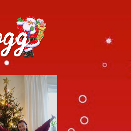
h julrecept!