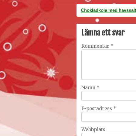
Inläggsnavigering
Chokladkola med havssal
Lämna ett svar
Kommentar
*
Namn
*
E-postadress
*
Webbplats