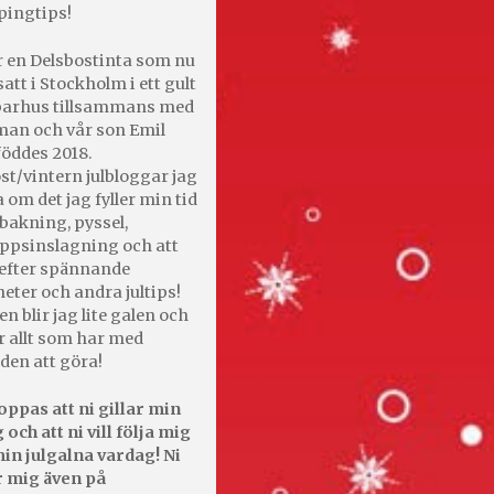
pingtips!
r en Delsbostinta som nu
satt i Stockholm i ett gult
 parhus tillsammans med
an och vår son Emil
öddes 2018.
st/vintern julbloggar jag
 om det jag fyller min tid
bakning, pyssel,
appsinslagning och att
efter spännande
heter och andra jultips!
en blir jag lite galen och
r allt som har med
den att göra!
oppas att ni gillar min
 och att ni vill följa mig
in julgalna vardag! Ni
r mig även på