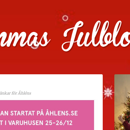
julklappstips, julkalendrar, adventskalendrar , julpyssel oc
länkar för Åhléns