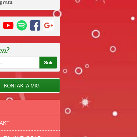
agram.
en?
KONTAKTA MIG
AKT