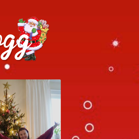
h julrecept!