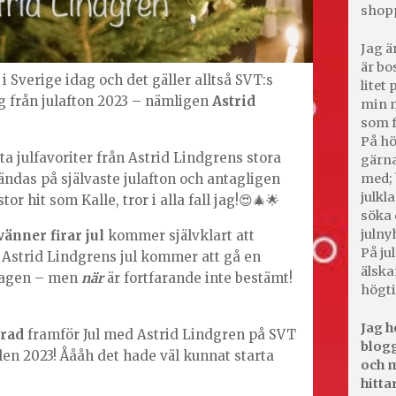
shop
Jag ä
är bo
 Sverige idag och det gäller alltså SVT:s
litet
 från julafton 2023 – nämligen
Astrid
min m
som f
På hö
a julfavoriter från Astrid Lindgrens stora
gärna
ndas på självaste julafton och antagligen
med; 
julkl
or hit som Kalle, tror i alla fall jag!😍🎄🌟
söka 
julny
änner firar jul
kommer självklart att
På jul
 Astrid Lindgrens jul kommer att gå en
älska
sdagen – men
när
är fortfarande inte bestämt!
högti
Jag h
trad
framför Jul med Astrid Lindgren på SVT
blogg
ulen 2023! Åååh det hade väl kunnat starta
och m
hitta