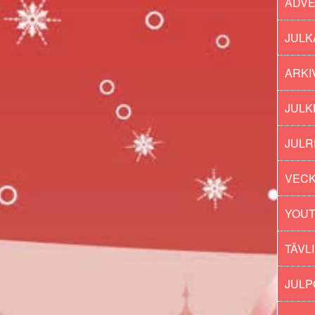
ADV
JULK
ARKI
JULK
JULR
VECK
YOU
TÄVL
JUL