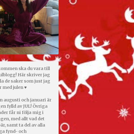
kommen ska du vara till
ulblogg! Här skriver jag
la de saker som just jag
r med julen ♥
n augusti och januari är
en fylld av JUL! Övriga
er får ni följa mig i
gen, med allt vad det
är, samt ta del av alla
ga fynd- och