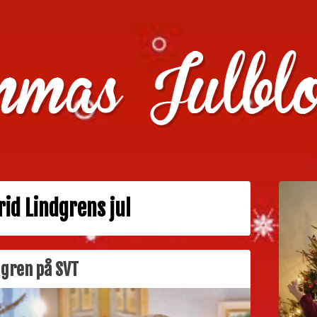
julklappstips, julkalendrar, adventskalendrar , julpyssel oc
rid Lindgrens jul
dgren på SVT