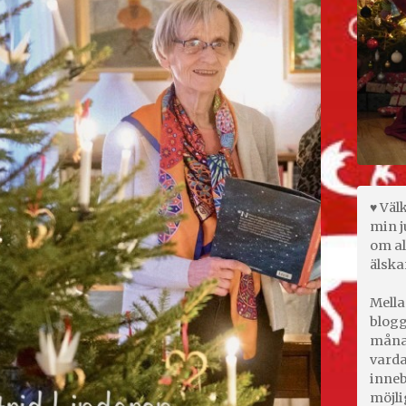
♥ Väl
min j
om al
älska
Mella
blogg
månad
varda
inneb
möjli