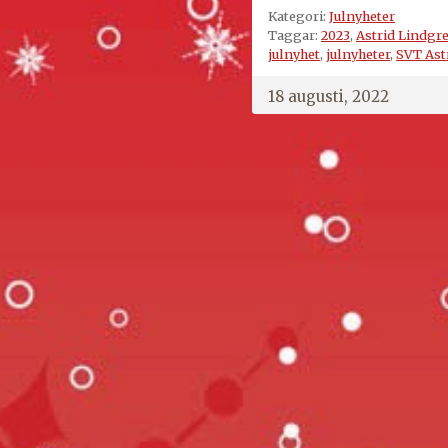
Kategori:
Julnyheter
Taggar:
2023
,
Astrid Lindgre
julnyhet
,
julnyheter
,
SVT Ast
18 augusti, 2022