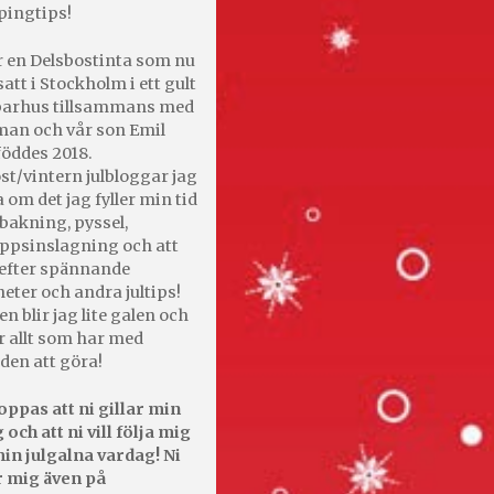
pingtips!
r en Delsbostinta som nu
satt i Stockholm i ett gult
 parhus tillsammans med
an och vår son Emil
öddes 2018.
st/vintern julbloggar jag
 om det jag fyller min tid
bakning, pyssel,
appsinslagning och att
efter spännande
heter och andra jultips!
en blir jag lite galen och
r allt som har med
den att göra!
oppas att ni gillar min
 och att ni vill följa mig
in julgalna vardag! Ni
r mig även på