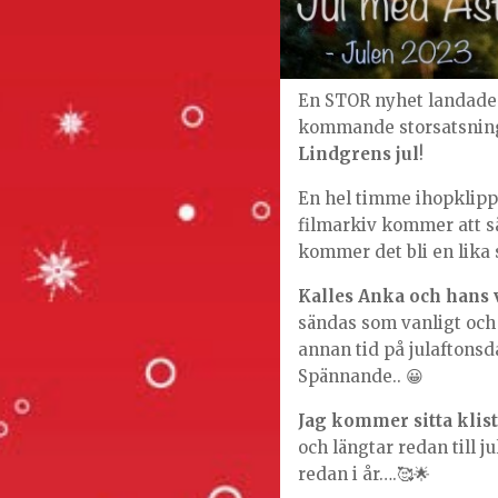
En STOR nyhet landade i
kommande storsatsning
Lindgrens jul
!
En hel timme ihopklippt
filmarkiv kommer att sä
kommer det bli en lika st
Kalles Anka och hans v
sändas som vanligt och
annan tid på julafton
Spännande.. 😀
Jag kommer sitta klis
och längtar redan till j
redan i år….🥰🌟