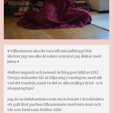
♥ Välkommen ska du vara till min julblogg! Här
skriver jag om alla de saker som just jag älskar med
julen ♥
Mellan augusti och januari är bloggen fylld av JUL!
Övriga månader får ni följa mig i vardagen, med allt
vad det innebär, samt ta del av alla möjliga fynd- och
shoppingtips!
Jag är en Delsbostinta som nu är bosatt i Stockholm i
ett gult litet parhus tillsammans med min man och
vår son Emil som föddes 2018.