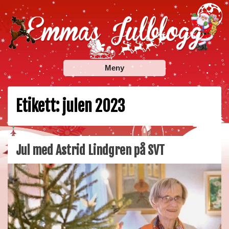
Skip
to
content
Emmas Julblogg
Julbloggar om julnyheter, julklappstips, julkalendrar,
Meny
adventskalendrar , julpyssel och julrecept!
Etikett:
julen 2023
Jul med Astrid Lindgren på SVT