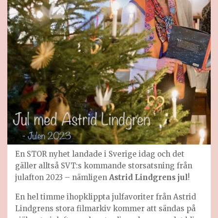
En STOR nyhet landade i Sverige idag och det
gäller alltså SVT:s kommande storsatsning från
julafton 2023 – nämligen
Astrid Lindgrens jul
!
En hel timme ihopklippta julfavoriter från Astrid
Lindgrens stora filmarkiv kommer att sändas på