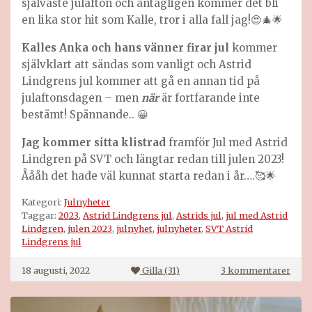
självaste julafton och antagligen kommer det bli
en lika stor hit som Kalle, tror i alla fall jag!😍🎄🌟
Kalles Anka och hans vänner firar jul
kommer
självklart att sändas som vanligt och Astrid
Lindgrens jul kommer att gå en annan tid på
julaftonsdagen – men
när
är fortfarande inte
bestämt! Spännande.. 😀
Jag kommer sitta klistrad
framför Jul med Astrid
Lindgren på SVT och längtar redan till julen 2023!
Åååh det hade väl kunnat starta redan i år….🥰🌟
Kategori:
Julnyheter
Taggar:
2023
,
Astrid Lindgrens jul
,
Astrids jul
,
jul med Astrid
Lindgren
,
julen 2023
,
julnyhet
,
julnyheter
,
SVT Astrid
Lindgrens jul
till
18 augusti, 2022
Gilla (
31
)
3 kommentarer
Jul
med
Astr